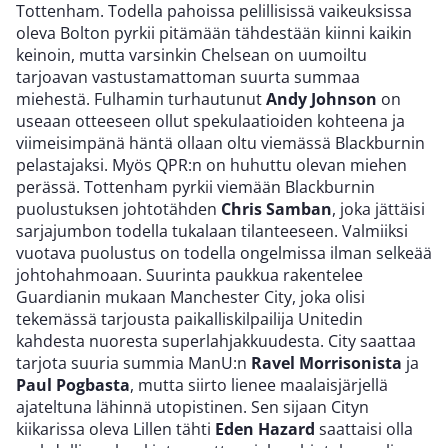
Tottenham. Todella pahoissa pelillisissä vaikeuksissa
oleva Bolton pyrkii pitämään tähdestään kiinni kaikin
keinoin, mutta varsinkin Chelsean on uumoiltu
tarjoavan vastustamattoman suurta summaa
miehestä. Fulhamin turhautunut
Andy Johnson
on
useaan otteeseen ollut spekulaatioiden kohteena ja
viimeisimpänä häntä ollaan oltu viemässä Blackburnin
pelastajaksi. Myös QPR:n on huhuttu olevan miehen
perässä. Tottenham pyrkii viemään Blackburnin
puolustuksen johtotähden
Chris Samban
, joka jättäisi
sarjajumbon todella tukalaan tilanteeseen. Valmiiksi
vuotava puolustus on todella ongelmissa ilman selkeää
johtohahmoaan. Suurinta paukkua rakentelee
Guardianin mukaan Manchester City, joka olisi
tekemässä tarjousta paikalliskilpailija Unitedin
kahdesta nuoresta superlahjakkuudesta. City saattaa
tarjota suuria summia ManU:n
Ravel Morrisonista
ja
Paul Pogbasta
, mutta siirto lienee maalaisjärjellä
ajateltuna lähinnä utopistinen. Sen sijaan Cityn
kiikarissa oleva Lillen tähti
Eden Hazard
saattaisi olla