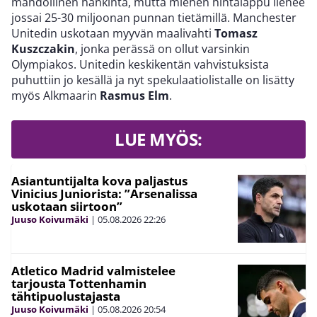
mahdollinen hankinta, mutta miehen hintalappu lienee
jossai 25-30 miljoonan punnan tietämillä. Manchester
Unitedin uskotaan myyvän maalivahti
Tomasz
Kuszczakin
, jonka perässä on ollut varsinkin
Olympiakos. Unitedin keskikentän vahvistuksista
puhuttiin jo kesällä ja nyt spekulaatiolistalle on lisätty
myös Alkmaarin
Rasmus Elm
.
LUE MYÖS:
Asiantuntijalta kova paljastus
Vinicius Juniorista: ”Arsenalissa
uskotaan siirtoon”
Juuso Koivumäki
|
05.08.2026
22:26
Atletico Madrid valmistelee
tarjousta Tottenhamin
tähtipuolustajasta
Juuso Koivumäki
|
05.08.2026
20:54