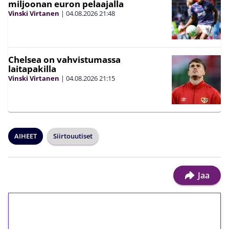
miljoonan euron pelaajalla
Vinski Virtanen
|
04.08.2026
21:48
Chelsea on vahvistumassa
laitapakilla
Vinski Virtanen
|
04.08.2026
21:15
AIHEET
Siirtouutiset
Jaa
1€ = 10€ arvosta
ilmaiskierroksia ilman