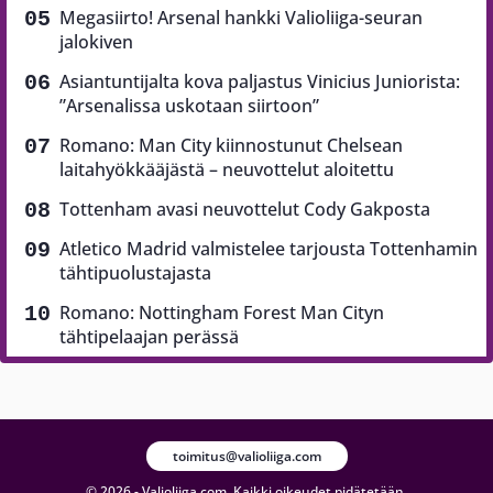
Megasiirto! Arsenal hankki Valioliiga-seuran
jalokiven
Asiantuntijalta kova paljastus Vinicius Juniorista:
”Arsenalissa uskotaan siirtoon”
Romano: Man City kiinnostunut Chelsean
laitahyökkääjästä – neuvottelut aloitettu
Tottenham avasi neuvottelut Cody Gakposta
Atletico Madrid valmistelee tarjousta Tottenhamin
tähtipuolustajasta
Romano: Nottingham Forest Man Cityn
tähtipelaajan perässä
toimitus@valioliiga.com
© 2026 - Valioliiga.com. Kaikki oikeudet pidätetään.