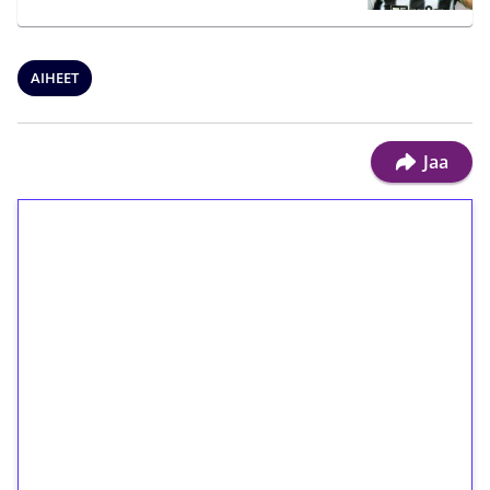
AIHEET
Jaa
1€ = 10€ arvosta
ilmaiskierroksia ilman
kierrätystä!
Talleta 1€
Saat heti 50 ilmaiskierrosta Tuohi 1000 -
peliin (arvo 0,20€ per kierros)!
Ei kierrätysvaatimusta!