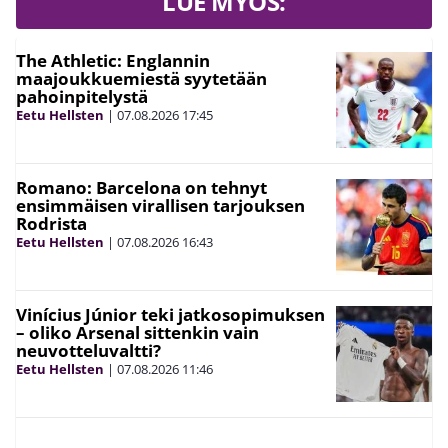
LUE MYÖS:
The Athletic: Englannin
maajoukkuemiestä syytetään
pahoinpitelystä
Eetu Hellsten
|
07.08.2026
17:45
Romano: Barcelona on tehnyt
ensimmäisen virallisen tarjouksen
Rodrista
Eetu Hellsten
|
07.08.2026
16:43
Vinícius Júnior teki jatkosopimuksen
– oliko Arsenal sittenkin vain
neuvotteluvaltti?
Eetu Hellsten
|
07.08.2026
11:46