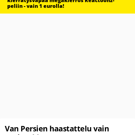
kierrätysvapaa megakierros Reactoonz-
peliin - vain 1 eurolla!
Van Persien haastattelu vain