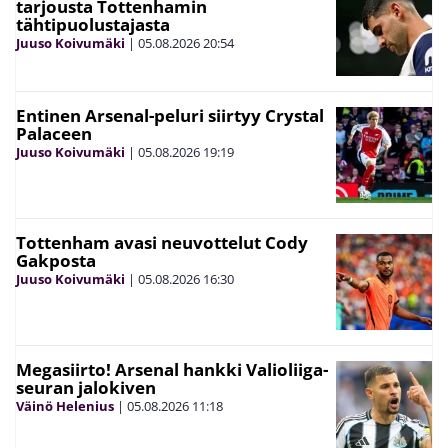
tarjousta Tottenhamin
tähtipuolustajasta
Juuso Koivumäki
|
05.08.2026
20:54
Entinen Arsenal-peluri siirtyy Crystal
Palaceen
Juuso Koivumäki
|
05.08.2026
19:19
Tottenham avasi neuvottelut Cody
Gakposta
Juuso Koivumäki
|
05.08.2026
16:30
Megasiirto! Arsenal hankki Valioliiga-
seuran jalokiven
Väinö Helenius
|
05.08.2026
11:18