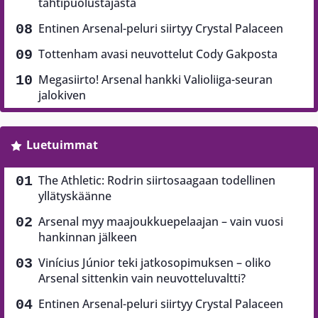
tähtipuolustajasta
Entinen Arsenal-peluri siirtyy Crystal Palaceen
Tottenham avasi neuvottelut Cody Gakposta
Megasiirto! Arsenal hankki Valioliiga-seuran
jalokiven
Luetuimmat
The Athletic: Rodrin siirtosaagaan todellinen
yllätyskäänne
Arsenal myy maajoukkuepelaajan – vain vuosi
hankinnan jälkeen
Vinícius Júnior teki jatkosopimuksen – oliko
Arsenal sittenkin vain neuvotteluvaltti?
Entinen Arsenal-peluri siirtyy Crystal Palaceen