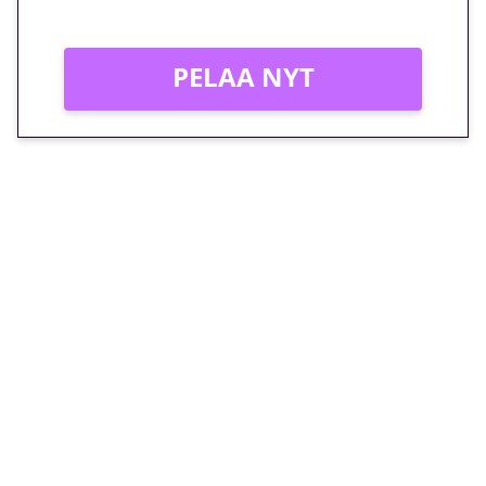
Vain uusille asiakkaille!
PELAA NYT