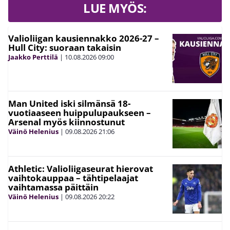
LUE MYÖS:
Valioliigan kausiennakko 2026-27 –
Hull City: suoraan takaisin
Jaakko Perttilä
|
10.08.2026
09:00
Man United iski silmänsä 18-
vuotiaaseen huippulupaukseen –
Arsenal myös kiinnostunut
Väinö Helenius
|
09.08.2026
21:06
Athletic: Valioliigaseurat hierovat
vaihtokauppaa – tähtipelaajat
vaihtamassa päittäin
Väinö Helenius
|
09.08.2026
20:22