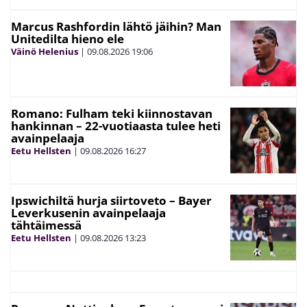
Marcus Rashfordin lähtö jäihin? Man
Unitedilta hieno ele
Väinö Helenius
|
09.08.2026
19:06
Romano: Fulham teki kiinnostavan
hankinnan – 22-vuotiaasta tulee heti
avainpelaaja
Eetu Hellsten
|
09.08.2026
16:27
Ipswichiltä hurja siirtoveto – Bayer
Leverkusenin avainpelaaja
tähtäimessä
Eetu Hellsten
|
09.08.2026
13:23