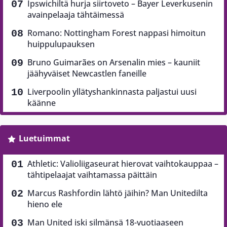
Ipswichiltä hurja siirtoveto – Bayer Leverkusenin
avainpelaaja tähtäimessä
Romano: Nottingham Forest nappasi himoitun
huippulupauksen
Bruno Guimarães on Arsenalin mies – kauniit
jäähyväiset Newcastlen faneille
Liverpoolin yllätyshankinnasta paljastui uusi
käänne
Luetuimmat
Athletic: Valioliigaseurat hierovat vaihtokauppaa –
tähtipelaajat vaihtamassa päittäin
Marcus Rashfordin lähtö jäihin? Man Unitedilta
hieno ele
Man United iski silmänsä 18-vuotiaaseen