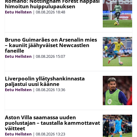
Romano: Nottingham Forest nappasi
himoitun huippulupauksen
Eetu Hellsten
|
08.08.2026
18:48
Bruno Guimarães on Arsenalin mies
– kauniit jäähyväiset Newcastlen
faneille
Eetu Hellsten
|
08.08.2026
15:07
Liverpoolin yllätyshankinnasta
paljastui uusi käänne
Eetu Hellsten
|
08.08.2026
13:36
Aston Villa saamassa uuden
puolustajan – taustalla kammottavat
väitteet
Eetu Hellsten
|
08.08.2026
13:23