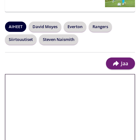
AIHEET
David Moyes
Everton
Rangers
Siirtouutiset
Steven Naismith
Jaa
🎁 Huipputarjous jatkuu: 10
euron kierrätysvapaa
megakierros Reactoonz-
peliin – vain 1 eurolla!
Peli: Reactoonz