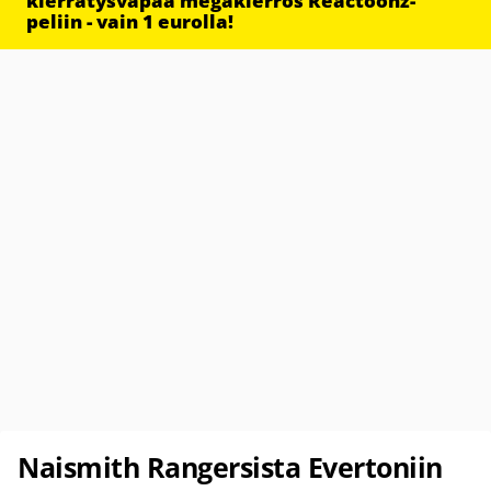
kierrätysvapaa megakierros Reactoonz-
peliin - vain 1 eurolla!
Naismith Rangersista Evertoniin