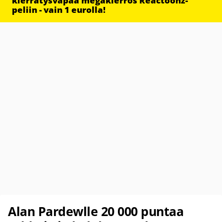
kierrätysvapaa megakierros Reactoonz-
peliin - vain 1 eurolla!
Alan Pardewlle 20 000 puntaa