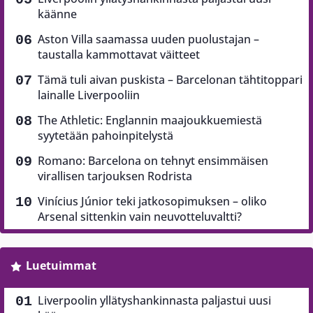
käänne
Aston Villa saamassa uuden puolustajan –
taustalla kammottavat väitteet
Tämä tuli aivan puskista – Barcelonan tähtitoppari
lainalle Liverpooliin
The Athletic: Englannin maajoukkuemiestä
syytetään pahoinpitelystä
Romano: Barcelona on tehnyt ensimmäisen
virallisen tarjouksen Rodrista
Vinícius Júnior teki jatkosopimuksen – oliko
Arsenal sittenkin vain neuvotteluvaltti?
Luetuimmat
Liverpoolin yllätyshankinnasta paljastui uusi