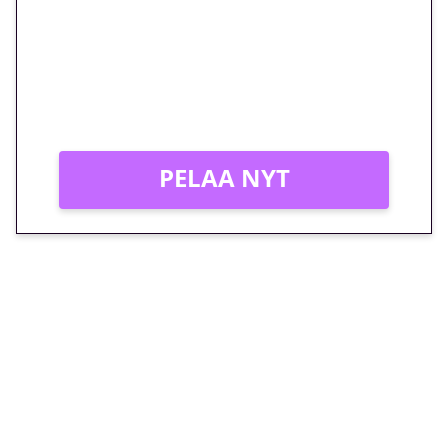
peliin – vain 1 eurolla!
Peli: Reactoonz
Vain uusille asiakkaille!
PELAA NYT