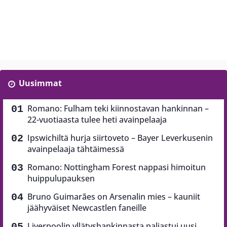
Uusimmat
Romano: Fulham teki kiinnostavan hankinnan –
22-vuotiaasta tulee heti avainpelaaja
Ipswichiltä hurja siirtoveto – Bayer Leverkusenin
avainpelaaja tähtäimessä
Romano: Nottingham Forest nappasi himoitun
huippulupauksen
Bruno Guimarães on Arsenalin mies – kauniit
jäähyväiset Newcastlen faneille
Liverpoolin yllätyshankinnasta paljastui uusi