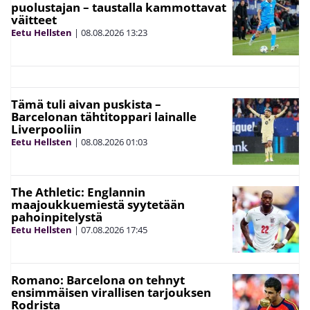
puolustajan – taustalla kammottavat
väitteet
Eetu Hellsten
|
08.08.2026
13:23
Tämä tuli aivan puskista –
Barcelonan tähtitoppari lainalle
Liverpooliin
Eetu Hellsten
|
08.08.2026
01:03
The Athletic: Englannin
maajoukkuemiestä syytetään
pahoinpitelystä
Eetu Hellsten
|
07.08.2026
17:45
Romano: Barcelona on tehnyt
ensimmäisen virallisen tarjouksen
Rodrista