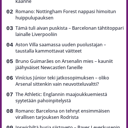
käänne
Romano: Nottingham Forest nappasi himoitun
huippulupauksen
Tämä tuli aivan puskista – Barcelonan tähtitoppari
lainalle Liverpooliin
Aston Villa saamassa uuden puolustajan –
taustalla kammottavat väitteet
Bruno Guimarães on Arsenalin mies – kauniit
jäähyväiset Newcastlen faneille
Vinícius Júnior teki jatkosopimuksen – oliko
Arsenal sittenkin vain neuvotteluvaltti?
The Athletic: Englannin maajoukkuemiestä
syytetään pahoinpitelystä
Romano: Barcelona on tehnyt ensimmäisen
virallisen tarjouksen Rodrista
Ipswichiltä hurja siirtoveto – Bayer Leverkusenin