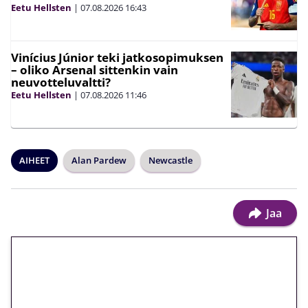
Eetu Hellsten
|
07.08.2026
16:43
Vinícius Júnior teki jatkosopimuksen
– oliko Arsenal sittenkin vain
neuvotteluvaltti?
Eetu Hellsten
|
07.08.2026
11:46
AIHEET
Alan Pardew
Newcastle
Jaa
🎁 Huipputarjous jatkuu: 10
euron kierrätysvapaa
megakierros Reactoonz-