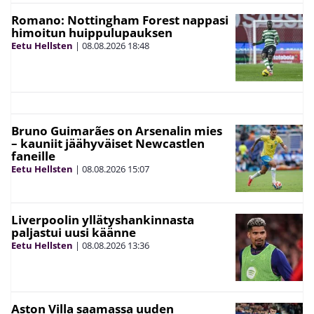
Romano: Nottingham Forest nappasi
himoitun huippulupauksen
Eetu Hellsten
|
08.08.2026
18:48
Bruno Guimarães on Arsenalin mies
– kauniit jäähyväiset Newcastlen
faneille
Eetu Hellsten
|
08.08.2026
15:07
Liverpoolin yllätyshankinnasta
paljastui uusi käänne
Eetu Hellsten
|
08.08.2026
13:36
Aston Villa saamassa uuden