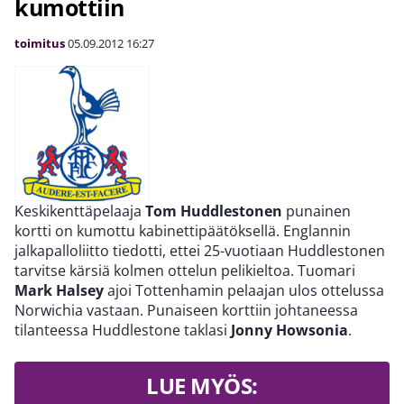
kumottiin
toimitus
05.09.2012
16:27
Keskikenttäpelaaja
Tom Huddlestonen
punainen
kortti on kumottu kabinettipäätöksellä. Englannin
jalkapalloliitto tiedotti, ettei 25-vuotiaan Huddlestonen
tarvitse kärsiä kolmen ottelun pelikieltoa.
Tuomari
Mark Halsey
ajoi Tottenhamin pelaajan ulos ottelussa
Norwichia vastaan. Punaiseen korttiin johtaneessa
tilanteessa Huddlestone taklasi
Jonny Howsonia
.
LUE MYÖS: