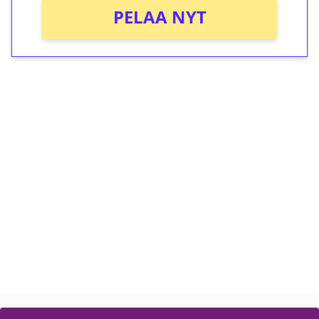
PELAA NYT