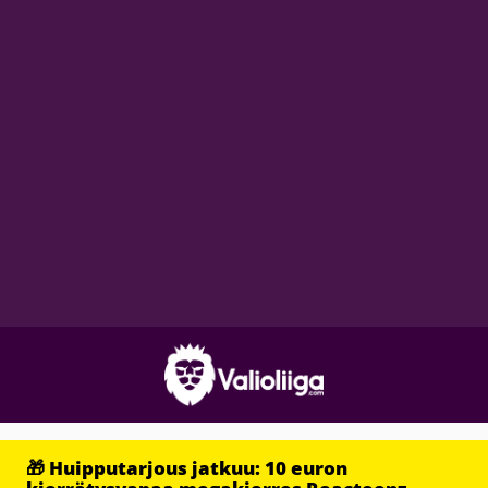
🎁 Huipputarjous jatkuu: 10 euron