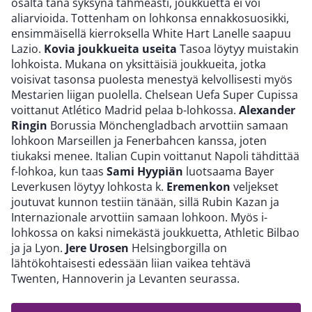
osalta tänä syksynä tahmeasti, joukkuetta ei voi
aliarvioida. Tottenham on lohkonsa ennakkosuosikki,
ensimmäisellä kierroksella White Hart Lanelle saapuu
Lazio.
Kovia joukkueita useita
Tasoa löytyy muistakin
lohkoista. Mukana on yksittäisiä joukkueita, jotka
voisivat tasonsa puolesta menestyä kelvollisesti myös
Mestarien liigan puolella. Chelsean Uefa Super Cupissa
voittanut Atlético Madrid pelaa b-lohkossa.
Alexander
Ringin
Borussia Mönchengladbach arvottiin samaan
lohkoon Marseillen ja Fenerbahcen kanssa, joten
tiukaksi menee. Italian Cupin voittanut Napoli tähdittää
f-lohkoa, kun taas
Sami Hyypiän
luotsaama Bayer
Leverkusen löytyy lohkosta k.
Eremenkon
veljekset
joutuvat kunnon testiin tänään, sillä Rubin Kazan ja
Internazionale arvottiin samaan lohkoon. Myös i-
lohkossa on kaksi nimekästä joukkuetta, Athletic Bilbao
ja ja Lyon.
Jere Urosen
Helsingborgilla on
lähtökohtaisesti edessään liian vaikea tehtävä
Twenten, Hannoverin ja Levanten seurassa.