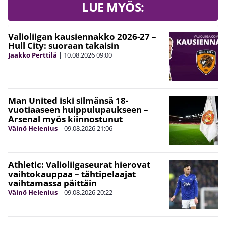
LUE MYÖS:
Valioliigan kausiennakko 2026-27 –
Hull City: suoraan takaisin
Jaakko Perttilä
|
10.08.2026
09:00
Man United iski silmänsä 18-
vuotiaaseen huippulupaukseen –
Arsenal myös kiinnostunut
Väinö Helenius
|
09.08.2026
21:06
Athletic: Valioliigaseurat hierovat
vaihtokauppaa – tähtipelaajat
vaihtamassa päittäin
Väinö Helenius
|
09.08.2026
20:22