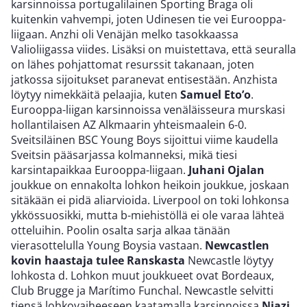
karsinnoissa portugalilainen Sporting Braga oli
kuitenkin vahvempi, joten Udinesen tie vei Eurooppa-
liigaan. Anzhi oli Venäjän melko tasokkaassa
Valioliigassa viides. Lisäksi on muistettava, että seuralla
on lähes pohjattomat resurssit takanaan, joten
jatkossa sijoitukset paranevat entisestään. Anzhista
löytyy nimekkäitä pelaajia, kuten
Samuel Eto’o
.
Eurooppa-liigan karsinnoissa venäläisseura murskasi
hollantilaisen AZ Alkmaarin yhteismaalein 6-0.
Sveitsiläinen BSC Young Boys sijoittui viime kaudella
Sveitsin pääsarjassa kolmanneksi, mikä tiesi
karsintapaikkaa Eurooppa-liigaan.
Juhani Ojalan
joukkue on ennakolta lohkon heikoin joukkue, joskaan
sitäkään ei pidä aliarvioida. Liverpool on toki lohkonsa
ykkössuosikki, mutta b-miehistöllä ei ole varaa lähteä
otteluihin. Poolin osalta sarja alkaa tänään
vierasottelulla Young Boysia vastaan.
Newcastlen
kovin haastaja tulee Ranskasta
Newcastle löytyy
lohkosta d. Lohkon muut joukkueet ovat Bordeaux,
Club Brugge ja Marítimo Funchal. Newcastle selvitti
tiensä lohkovaiheeseen kaatamalla karsinnoissa
Njazi