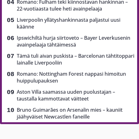
Romano: Fulham teki kiinnostavan hankinnan –
22-vuotiaasta tulee heti avainpelaaja
Liverpoolin yllätyshankinnasta paljastui uusi
käänne
Ipswichiltä hurja siirtoveto – Bayer Leverkusenin
avainpelaaja tähtäimessä
Tämä tuli aivan puskista – Barcelonan tähtitoppari
lainalle Liverpooliin
Romano: Nottingham Forest nappasi himoitun
huippulupauksen
Aston Villa saamassa uuden puolustajan –
taustalla kammottavat väitteet
Bruno Guimarães on Arsenalin mies – kauniit
jäähyväiset Newcastlen faneille