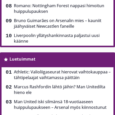
Romano: Nottingham Forest nappasi himoitun
huippulupauksen
Bruno Guimarães on Arsenalin mies – kauniit
jäähyväiset Newcastlen faneille
Liverpoolin yllätyshankinnasta paljastui uusi
käänne
Luetuimmat
Athletic: Valioliigaseurat hierovat vaihtokauppaa –
tähtipelaajat vaihtamassa päittäin
Marcus Rashfordin lähtö jäihin? Man Unitedilta
hieno ele
Man United iski silmänsä 18-vuotiaaseen
huippulupaukseen – Arsenal myös kiinnostunut