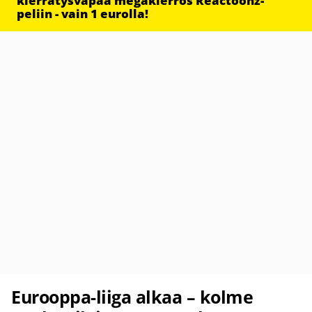
kierrätysvapaa megakierros Reactoonz-
peliin - vain 1 eurolla!
Eurooppa-liiga alkaa – kolme