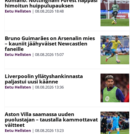
Romano: Nottingham Forest nappasi
himoitun huippulupauksen
Eetu Hellsten
|
08.08.2026
18:48
Bruno Guimarães on Arsenalin mies
– kauniit jäähyväiset Newcastlen
faneille
Eetu Hellsten
|
08.08.2026
15:07
Liverpoolin yllätyshankinnasta
paljastui uusi käänne
Eetu Hellsten
|
08.08.2026
13:36
Aston Villa saamassa uuden
puolustajan – taustalla kammottavat
väitteet
Eetu Hellsten
|
08.08.2026
13:23