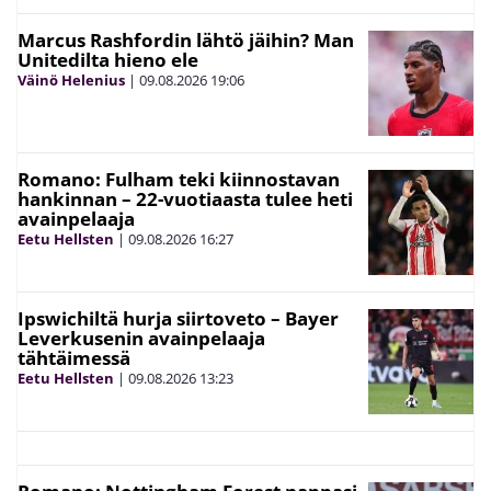
Marcus Rashfordin lähtö jäihin? Man
Unitedilta hieno ele
Väinö Helenius
|
09.08.2026
19:06
Romano: Fulham teki kiinnostavan
hankinnan – 22-vuotiaasta tulee heti
avainpelaaja
Eetu Hellsten
|
09.08.2026
16:27
Ipswichiltä hurja siirtoveto – Bayer
Leverkusenin avainpelaaja
tähtäimessä
Eetu Hellsten
|
09.08.2026
13:23