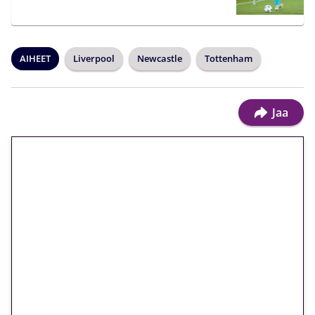
AIHEET
Liverpool
Newcastle
Tottenham
Jaa
🎁 Huipputarjous jatkuu: 10
euron kierrätysvapaa
megakierros Reactoonz-
peliin – vain 1 eurolla!
Peli: Reactoonz
Vain uusille asiakkaille!