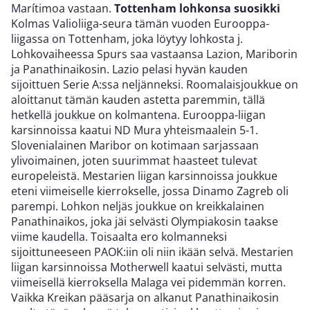
Marítimoa vastaan.
Tottenham lohkonsa suosikki
Kolmas Valioliiga-seura tämän vuoden Eurooppa-
liigassa on Tottenham, joka löytyy lohkosta j.
Lohkovaiheessa Spurs saa vastaansa Lazion, Mariborin
ja Panathinaikosin. Lazio pelasi hyvän kauden
sijoittuen Serie A:ssa neljänneksi. Roomalaisjoukkue on
aloittanut tämän kauden astetta paremmin, tällä
hetkellä joukkue on kolmantena. Eurooppa-liigan
karsinnoissa kaatui ND Mura yhteismaalein 5-1.
Slovenialainen Maribor on kotimaan sarjassaan
ylivoimainen, joten suurimmat haasteet tulevat
europeleistä. Mestarien liigan karsinnoissa joukkue
eteni viimeiselle kierrokselle, jossa Dinamo Zagreb oli
parempi. Lohkon neljäs joukkue on kreikkalainen
Panathinaikos, joka jäi selvästi Olympiakosin taakse
viime kaudella. Toisaalta ero kolmanneksi
sijoittuneeseen PAOK:iin oli niin ikään selvä. Mestarien
liigan karsinnoissa Motherwell kaatui selvästi, mutta
viimeisellä kierroksella Malaga vei pidemmän korren.
Vaikka Kreikan pääsarja on alkanut Panathinaikosin