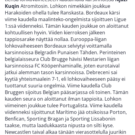
Kuqin
Atromitosin. Lohkon nimekkäin joukkue
Harakoiden ohella tulee Ranskasta. Bordeaux kärsi
viime kaudella maalinteko-ongelmista sijoittuen Ligue
1:ssä viidenneksi. Tämän kauden joukkue on aloittanut
kohtuullisen hyvin. Viiden kierroksen jälkeen
tappiosarake näyttää nollaa. Eurooppa-liigan
lohkovaiheeseen Bordeaux selviytyi voittamalla
karsinnoissa Belgradin Punaisen Tähden. Perinteinen
belgialaisseura Club Brugge hävisi Mestarien liigan
karsinnoissa FC Kööpenhaminalle, joten eurotaival
jatkui alemman tason karsinnoissa. Debreceni sai
kyytiä yhteismaalein 7-1, eli lohkovaiheeseen pääsy ei
tuottanut suuria ongelmia. Viime kaudella Club
Bruggen sijoitus Belgian pääsarjassa oli toinen. Tämän
kauden seura on aloittanut ilman tappioita. Lohkon
viimeinen joukkue tulee Portugalista. Viime kaudella
viidenneksi sijoittunut Marítimo jää otsikoissa Porton,
Benfican, Sporting Bragan ja Sporting Lissabonin
taakse, mutta laadukkaasta nipusta on silti kyse.
Newcastlen taival alkaa tänään vierasottelulla juurikin