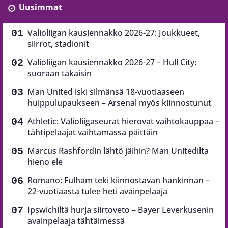
Uusimmat
Valioliigan kausiennakko 2026-27: Joukkueet,
siirrot, stadionit
Valioliigan kausiennakko 2026-27 – Hull City:
suoraan takaisin
Man United iski silmänsä 18-vuotiaaseen
huippulupaukseen – Arsenal myös kiinnostunut
Athletic: Valioliigaseurat hierovat vaihtokauppaa –
tähtipelaajat vaihtamassa päittäin
Marcus Rashfordin lähtö jäihin? Man Unitedilta
hieno ele
Romano: Fulham teki kiinnostavan hankinnan –
22-vuotiaasta tulee heti avainpelaaja
Ipswichiltä hurja siirtoveto – Bayer Leverkusenin
avainpelaaja tähtäimessä