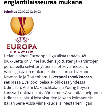
englantilaisseuraa mukana
toimitus
20.09.2012
20:03
Uefan alainen Eurooppa-liiga alkaa tänään. 48
joukkuetta on viime kauden sijoitusten ja karsintojen
perusteella selvittänyt tiensä lohkovaiheeseen.
Valioliigasta on mukana kolme seuraa: Liverpool,
Newcastle ja Tottenham.
Liverpool tasokkaassa
seurassa
Liverpool pelaa a-lohkossa yhdessä
Udinesen, Anzhi Makhachkalan ja Young Boysin
kanssa. Lohkoa ei missään nimessä voi pitää helppona.
Udinese sijoittui loistokauden jälkeen kolmanneksi
Italian Serie A:ssa viime kaudella. Mestarien liigan