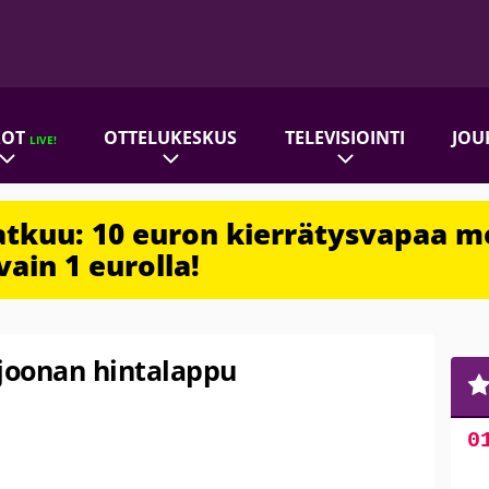
ROT
OTTELUKESKUS
TELEVISIOINTI
JOU
LIVE!
jatkuu: 10 euron kierrätysvapaa m
vain 1 eurolla!
iljoonan hintalappu