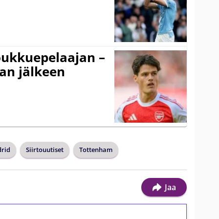
ukkuepelaajan –
an jälkeen
drid
Siirtouutiset
Tottenham
Jaa