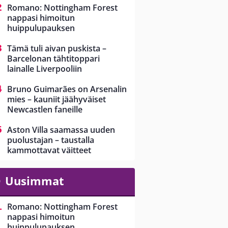
Romano: Nottingham Forest
nappasi himoitun
huippulupauksen
Tämä tuli aivan puskista –
Barcelonan tähtitoppari
lainalle Liverpooliin
Bruno Guimarães on Arsenalin
mies – kauniit jäähyväiset
Newcastlen faneille
Aston Villa saamassa uuden
puolustajan – taustalla
kammottavat väitteet
Uusimmat
Romano: Nottingham Forest
nappasi himoitun
huippulupauksen