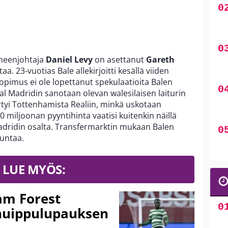
heenjohtaja
Daniel Levy
on asettanut
Gareth
. 23-vuotias Bale allekirjoitti kesällä viiden
pimus ei ole lopettanut spekulaatioita Balen
al Madridin sanotaan olevan walesilaisen laiturin
rtyi Tottenhamista Realiin, minkä uskotaan
 miljoonan pyyntihinta vaatisi kuitenkin näillä
dridin osalta. Transfermarktin mukaan Balen
untaa.
LUE MYÖS:
am Forest
huippulupauksen