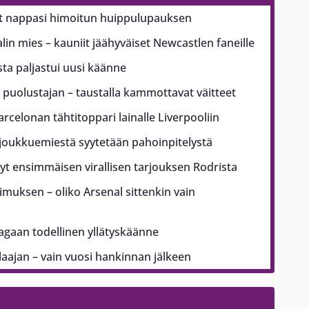
 nappasi himoitun huippulupauksen
n mies – kauniit jäähyväiset Newcastlen faneille
sta paljastui uusi käänne
puolustajan – taustalla kammottavat väitteet
arcelonan tähtitoppari lainalle Liverpooliin
ajoukkuemiestä syytetään pahoinpitelystä
t ensimmäisen virallisen tarjouksen Rodrista
pimuksen – oliko Arsenal sittenkin vain
aagaan todellinen yllätyskäänne
ajan – vain vuosi hankinnan jälkeen