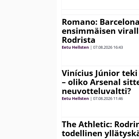
Romano: Barcelona
ensimmäisen virall
Rodrista
Eetu Hellsten
|
07.08.2026
16:43
Vinícius Júnior te
– oliko Arsenal sit
neuvotteluvaltti?
Eetu Hellsten
|
07.08.2026
11:46
The Athletic: Rodri
todellinen yllätys