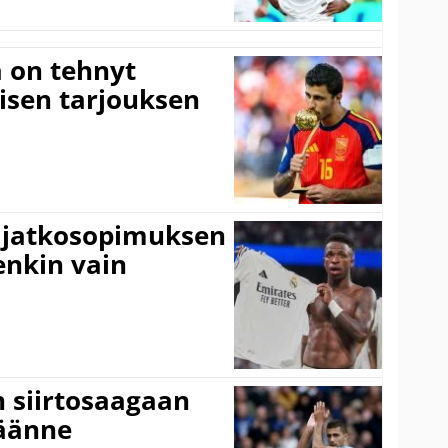
 on tehnyt
isen tarjouksen
ki jatkosopimuksen
tenkin vain
n siirtosaagaan
käänne