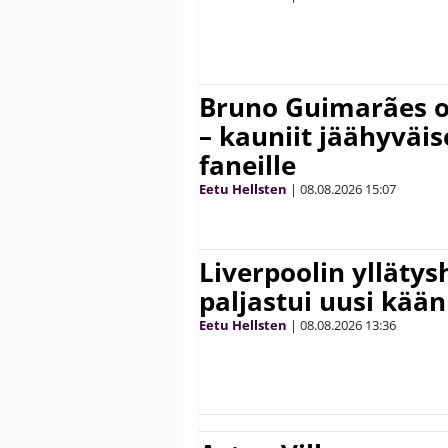
Bruno Guimarães o
– kauniit jäähyväi
faneille
Eetu Hellsten
|
08.08.2026
15:07
Liverpoolin ylläty
paljastui uusi kää
Eetu Hellsten
|
08.08.2026
13:36