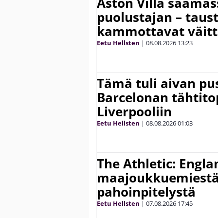
Aston Villa saama
puolustajan – taust
kammottavat väitt
Eetu Hellsten
|
08.08.2026
13:23
Tämä tuli aivan pus
Barcelonan tähtitop
Liverpooliin
Eetu Hellsten
|
08.08.2026
01:03
The Athletic: Engla
maajoukkuemiestä
pahoinpitelystä
Eetu Hellsten
|
07.08.2026
17:45