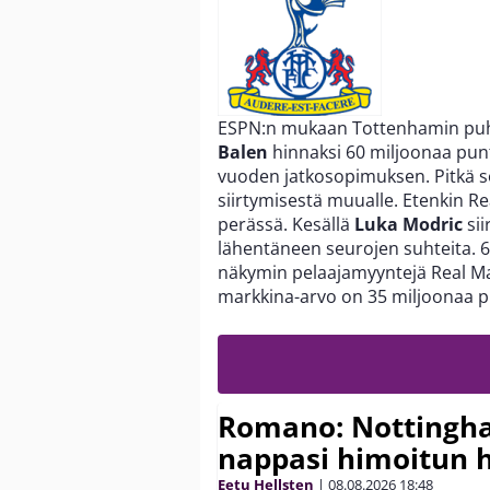
ESPN:n mukaan Tottenhamin pu
Balen
hinnaksi 60 miljoonaa puntaa
vuoden jatkosopimuksen. Pitkä so
siirtymisestä muualle. Etenkin Re
perässä. Kesällä
Luka Modric
sii
lähentäneen seurojen suhteita. 60
näkymin pelaajamyyntejä Real Ma
markkina-arvo on 35 miljoonaa p
Romano: Nottingh
nappasi himoitun 
Eetu Hellsten
|
08.08.2026
18:48