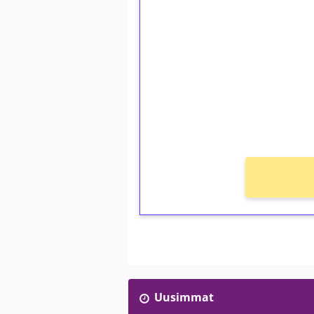
1€ = 10€ arvosta 
kierrätystä!
Talleta 1€
Saat heti 50 ilmaiskierr
kierros)!
Ei kierrätysvaatimusta!
Uusimmat