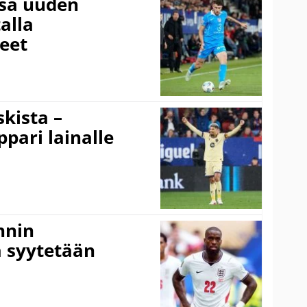
ssa uuden
alla
eet
kista –
pari lainalle
nnin
 syytetään