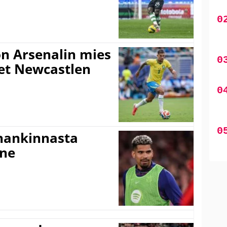
n Arsenalin mies
set Newcastlen
shankinnasta
nne