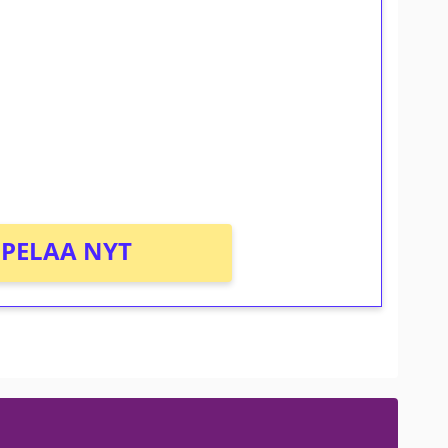
ilmaiskierroksia ilman
osta Tuohi 1000 -peliin (arvo 0,20€ per
PELAA NYT