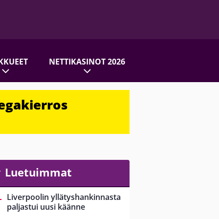
KKUEET
NETTIKASINOT 2026
egakierros
Luetuimmat
Liverpoolin yllätyshankinnasta
paljastui uusi käänne