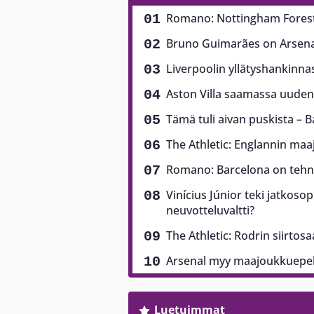
Romano: Nottingham Forest
Bruno Guimarães on Arsenali
Liverpoolin yllätyshankinna
Aston Villa saamassa uuden 
Tämä tuli aivan puskista – B
The Athletic: Englannin ma
Romano: Barcelona on tehny
Vinícius Júnior teki jatkoso
neuvotteluvaltti?
The Athletic: Rodrin siirtos
Arsenal myy maajoukkuepela
Luetuimmat