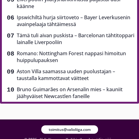
käänne
Ipswichiltä hurja siirtoveto – Bayer Leverkusenin
avainpelaaja tähtäimessä
Tämä tuli aivan puskista – Barcelonan tähtitoppari
lainalle Liverpooliin
Romano: Nottingham Forest nappasi himoitun
huippulupauksen
Aston Villa saamassa uuden puolustajan –
taustalla kammottavat väitteet
Bruno Guimarães on Arsenalin mies – kauniit
jäähyväiset Newcastlen faneille
toimitus@valioliiga.com