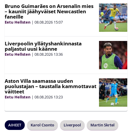
Bruno Guimarães on Arsenalin mies
– kauniit jäähyväiset Newcastlen
faneille
Eetu Hellsten
|
08.08.2026
15:07
Liverpoolin yllätyshankinnasta
paljastui uusi käänne
Eetu Hellsten
|
08.08.2026
13:36
Aston Villa saamassa uuden
puolustajan – taustalla kammottavat
väitteet
Eetu Hellsten
|
08.08.2026
13:23
AIHEET
Karol Csonto
Liverpool
Martin Skrtel