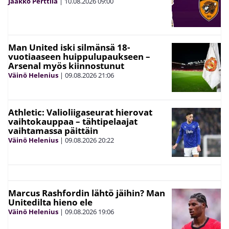
Jaakko Perttilä
|
10.08.2026
09:00
Man United iski silmänsä 18-
vuotiaaseen huippulupaukseen –
Arsenal myös kiinnostunut
Väinö Helenius
|
09.08.2026
21:06
Athletic: Valioliigaseurat hierovat
vaihtokauppaa – tähtipelaajat
vaihtamassa päittäin
Väinö Helenius
|
09.08.2026
20:22
Marcus Rashfordin lähtö jäihin? Man
Unitedilta hieno ele
Väinö Helenius
|
09.08.2026
19:06