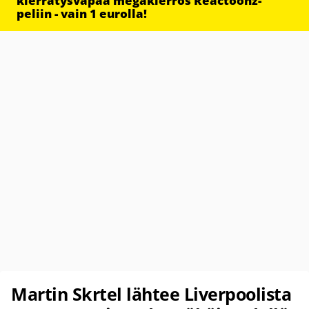
kierrätysvapaa megakierros Reactoonz-
peliin - vain 1 eurolla!
Martin Skrtel lähtee Liverpoolista