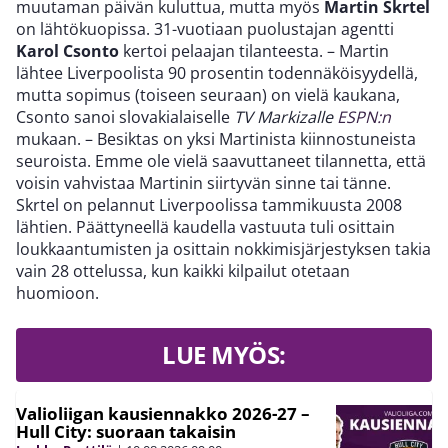
muutaman päivän kuluttua, mutta myös
Martin Skrtel
on lähtökuopissa. 31-vuotiaan puolustajan agentti
Karol Csonto
kertoi pelaajan tilanteesta. – Martin
lähtee Liverpoolista 90 prosentin todennäköisyydellä,
mutta sopimus (toiseen seuraan) on vielä kaukana,
Csonto sanoi slovakialaiselle
TV Markizalle
ESPN:n
mukaan. – Besiktas on yksi Martinista kiinnostuneista
seuroista. Emme ole vielä saavuttaneet tilannetta, että
voisin vahvistaa Martinin siirtyvän sinne tai tänne.
Skrtel on pelannut Liverpoolissa tammikuusta 2008
lähtien. Päättyneellä kaudella vastuuta tuli osittain
loukkaantumisten ja osittain nokkimisjärjestyksen takia
vain 28 ottelussa, kun kaikki kilpailut otetaan
huomioon.
LUE MYÖS:
Valioliigan kausiennakko 2026-27 –
Hull City: suoraan takaisin