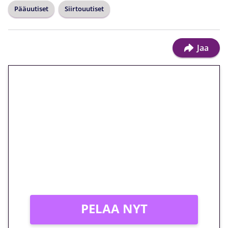
Pääuutiset
Siirtouutiset
Jaa
🎁 Huipputarjous jatkuu: 10
euron kierrätysvapaa
megakierros Reactoonz-
peliin – vain 1 eurolla!
Peli: Reactoonz
Vain uusille asiakkaille!
PELAA NYT