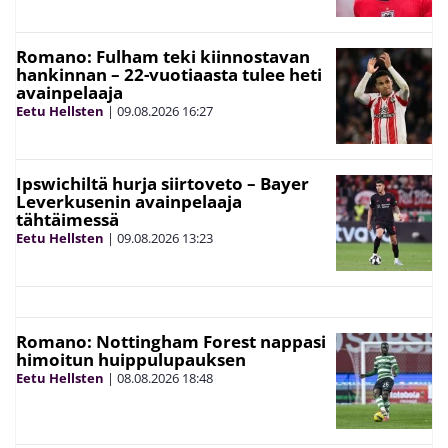
Romano: Fulham teki kiinnostavan
hankinnan – 22-vuotiaasta tulee heti
avainpelaaja
Eetu Hellsten
|
09.08.2026
16:27
Ipswichiltä hurja siirtoveto – Bayer
Leverkusenin avainpelaaja
tähtäimessä
Eetu Hellsten
|
09.08.2026
13:23
Romano: Nottingham Forest nappasi
himoitun huippulupauksen
Eetu Hellsten
|
08.08.2026
18:48