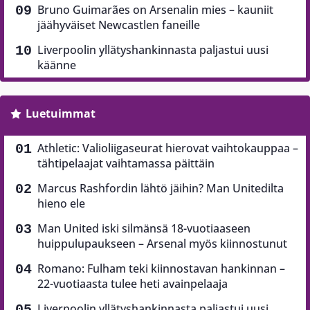
Bruno Guimarães on Arsenalin mies – kauniit
jäähyväiset Newcastlen faneille
Liverpoolin yllätyshankinnasta paljastui uusi
käänne
Luetuimmat
Athletic: Valioliigaseurat hierovat vaihtokauppaa –
tähtipelaajat vaihtamassa päittäin
Marcus Rashfordin lähtö jäihin? Man Unitedilta
hieno ele
Man United iski silmänsä 18-vuotiaaseen
huippulupaukseen – Arsenal myös kiinnostunut
Romano: Fulham teki kiinnostavan hankinnan –
22-vuotiaasta tulee heti avainpelaaja
Liverpoolin yllätyshankinnasta paljastui uusi