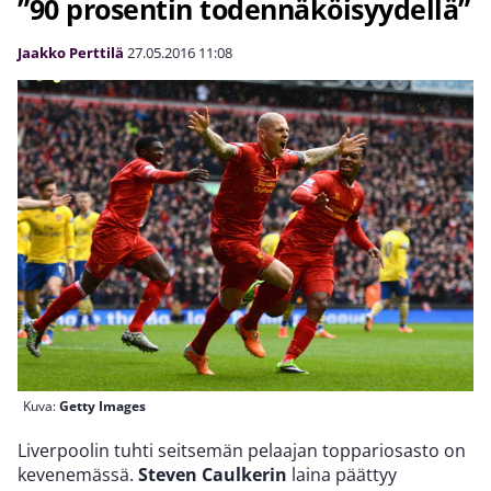
”90 prosentin todennäköisyydellä”
Jaakko Perttilä
27.05.2016
11:08
Kuva:
Getty Images
Liverpoolin tuhti seitsemän pelaajan toppariosasto on
kevenemässä.
Steven Caulkerin
laina päättyy