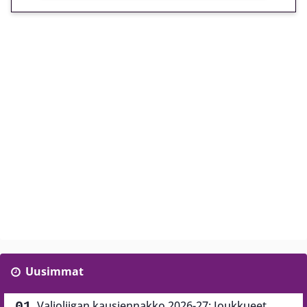
Uusimmat
Valioliigan kausiennakko 2026-27: Joukkueet,