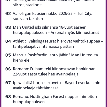
siirrot, stadionit
Valioliigan kausiennakko 2026-27 – Hull City:
suoraan takaisin
Man United iski silmänsä 18-vuotiaaseen
huippulupaukseen – Arsenal myös kiinnostunut
Athletic: Valioliigaseurat hierovat vaihtokauppaa –
tähtipelaajat vaihtamassa päittäin
Marcus Rashfordin lähtö jäihin? Man Unitedilta
hieno ele
Romano: Fulham teki kiinnostavan hankinnan –
22-vuotiaasta tulee heti avainpelaaja
Ipswichiltä hurja siirtoveto – Bayer Leverkusenin
avainpelaaja tähtäimessä
Romano: Nottingham Forest nappasi himoitun
huippulupauksen