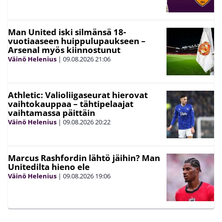
Man United iski silmänsä 18-
vuotiaaseen huippulupaukseen –
Arsenal myös kiinnostunut
Väinö Helenius
|
09.08.2026
21:06
Athletic: Valioliigaseurat hierovat
vaihtokauppaa – tähtipelaajat
vaihtamassa päittäin
Väinö Helenius
|
09.08.2026
20:22
Marcus Rashfordin lähtö jäihin? Man
Unitedilta hieno ele
Väinö Helenius
|
09.08.2026
19:06