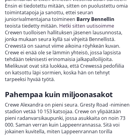
Ensin ei tiedotettu mitään, sitten on puolustettu omia
toimintatapoja ja sanottu, ettei seuran
juniorivalmentajana toimineen
Barry Bennellin
teoista tiedetty mitään.
Hetki sitten uutisoimme
Crewen tuolloisen hallituksen jäsenen lausunnosta,
jonka mukaan seura kyllä sai vihjeitä Bennellistä.
Crewestä on saanut viime aikoina röyhkeän kuvan.
Crewe ei enää ole se lämmin yhteisö, jossa lapsista
tehdään teknisesti erinomaisia jalkapalloilijoita.
Mielikuvat ovat sitä luokkaa, että Crewessä pedofiilia
on katsottu läpi sormien, koska hän on tehnyt
tarpeeksi hyvää työtä.
Pahempaa kuin miljoonasakot
Crewe Alexandra on pieni seura. Gresty Road -niminen
stadion vetää 10 153 katsojaa. Crewe on ylipäätään
pieni radanvarsikaupunki, jossa asukkaita on noin 73
000. Saman verran kuin Lappeenrannassa. Sitä voi
jokainen kuvitella, miten Lappeenrannan torilla