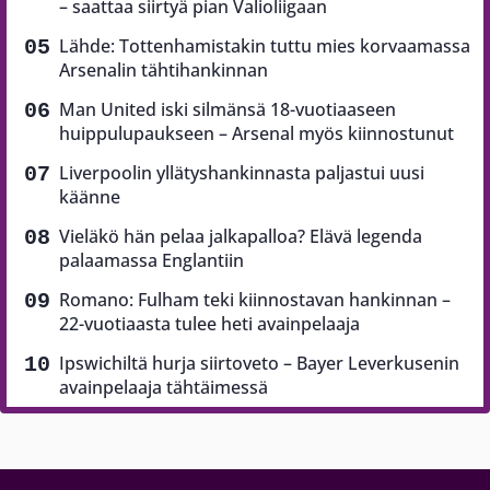
– saattaa siirtyä pian Valioliigaan
Lähde: Tottenhamistakin tuttu mies korvaamassa
Arsenalin tähtihankinnan
Man United iski silmänsä 18-vuotiaaseen
huippulupaukseen – Arsenal myös kiinnostunut
Liverpoolin yllätyshankinnasta paljastui uusi
käänne
Vieläkö hän pelaa jalkapalloa? Elävä legenda
palaamassa Englantiin
Romano: Fulham teki kiinnostavan hankinnan –
22-vuotiaasta tulee heti avainpelaaja
Ipswichiltä hurja siirtoveto – Bayer Leverkusenin
avainpelaaja tähtäimessä