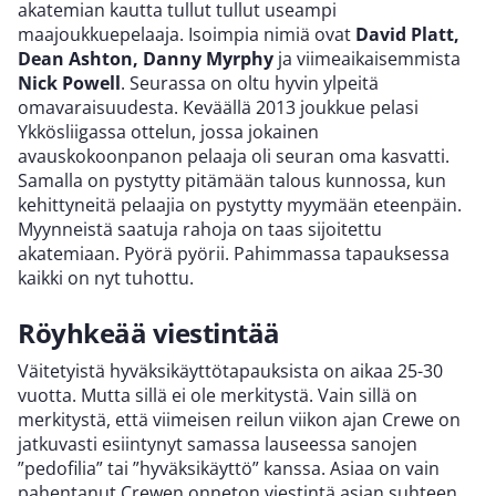
akatemian kautta tullut tullut useampi
maajoukkuepelaaja. Isoimpia nimiä ovat
David Platt,
Dean Ashton, Danny Myrphy
ja viimeaikaisemmista
Nick Powell
. Seurassa on oltu hyvin ylpeitä
omavaraisuudesta. Keväällä 2013 joukkue pelasi
Ykkösliigassa ottelun, jossa jokainen
avauskokoonpanon pelaaja oli seuran oma kasvatti.
Samalla on pystytty pitämään talous kunnossa, kun
kehittyneitä pelaajia on pystytty myymään eteenpäin.
Myynneistä saatuja rahoja on taas sijoitettu
akatemiaan. Pyörä pyörii. Pahimmassa tapauksessa
kaikki on nyt tuhottu.
Röyhkeää viestintää
Väitetyistä hyväksikäyttötapauksista on aikaa 25-30
vuotta. Mutta sillä ei ole merkitystä. Vain sillä on
merkitystä, että viimeisen reilun viikon ajan Crewe on
jatkuvasti esiintynyt samassa lauseessa sanojen
”pedofilia” tai ”hyväksikäyttö” kanssa. Asiaa on vain
pahentanut Crewen onneton viestintä asian suhteen.