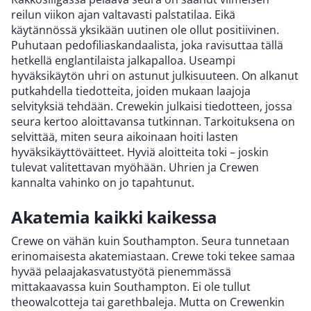
reilun viikon ajan valtavasti palstatilaa. Eikä
käytännössä yksikään uutinen ole ollut positiivinen.
Puhutaan pedofiliaskandaalista, joka ravisuttaa tällä
hetkellä englantilaista jalkapalloa. Useampi
hyväksikäytön uhri on astunut julkisuuteen. On alkanut
putkahdella tiedotteita, joiden mukaan laajoja
selvityksiä tehdään. Crewekin julkaisi tiedotteen, jossa
seura kertoo aloittavansa tutkinnan. Tarkoituksena on
selvittää, miten seura aikoinaan hoiti lasten
hyväksikäyttöväitteet. Hyviä aloitteita toki – joskin
tulevat valitettavan myöhään. Uhrien ja Crewen
kannalta vahinko on jo tapahtunut.
Akatemia kaikki kaikessa
Crewe on vähän kuin Southampton. Seura tunnetaan
erinomaisesta akatemiastaan. Crewe toki tekee samaa
hyvää pelaajakasvatustyötä pienemmässä
mittakaavassa kuin Southampton. Ei ole tullut
theowalcotteja tai garethbaleja. Mutta on Crewenkin