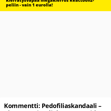
kierrätysvapaa megakierros Reactoonz-
peliin - vain 1 eurolla!
Kommentti: Pedofiliaskandaali –