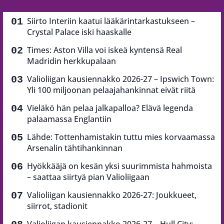
Siirto Interiin kaatui lääkärintarkastukseen –
Crystal Palace iski haaskalle
Times: Aston Villa voi iskeä kyntensä Real
Madridin herkkupalaan
Valioliigan kausiennakko 2026-27 – Ipswich Town:
Yli 100 miljoonan pelaajahankinnat eivät riitä
Vieläkö hän pelaa jalkapalloa? Elävä legenda
palaamassa Englantiin
Lähde: Tottenhamistakin tuttu mies korvaamassa
Arsenalin tähtihankinnan
Hyökkääjä on kesän yksi suurimmista hahmoista
– saattaa siirtyä pian Valioliigaan
Valioliigan kausiennakko 2026-27: Joukkueet,
siirrot, stadionit
Valioliigan kausiennakko 2026-27 – Hull City: