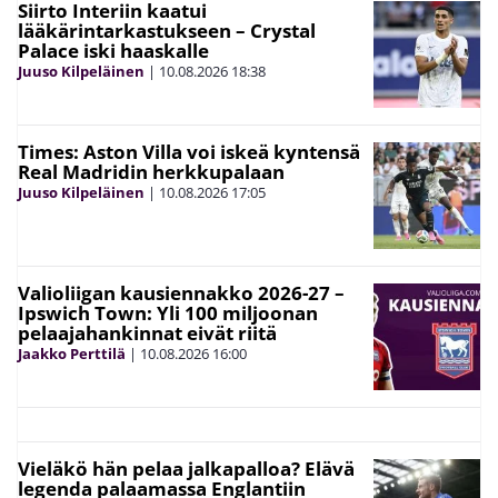
Siirto Interiin kaatui
lääkärintarkastukseen – Crystal
Palace iski haaskalle
Juuso Kilpeläinen
|
10.08.2026
18:38
Times: Aston Villa voi iskeä kyntensä
Real Madridin herkkupalaan
Juuso Kilpeläinen
|
10.08.2026
17:05
Valioliigan kausiennakko 2026-27 –
Ipswich Town: Yli 100 miljoonan
pelaajahankinnat eivät riitä
Jaakko Perttilä
|
10.08.2026
16:00
Vieläkö hän pelaa jalkapalloa? Elävä
legenda palaamassa Englantiin