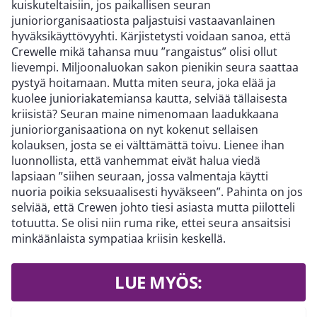
kuiskuteltaisiin, jos paikallisen seuran
junioriorganisaatiosta paljastuisi vastaavanlainen
hyväksikäyttövyyhti. Kärjistetysti voidaan sanoa, että
Crewelle mikä tahansa muu ”rangaistus” olisi ollut
lievempi. Miljoonaluokan sakon pienikin seura saattaa
pystyä hoitamaan. Mutta miten seura, joka elää ja
kuolee junioriakatemiansa kautta, selviää tällaisesta
kriisistä? Seuran maine nimenomaan laadukkaana
junioriorganisaationa on nyt kokenut sellaisen
kolauksen, josta se ei välttämättä toivu. Lienee ihan
luonnollista, että vanhemmat eivät halua viedä
lapsiaan ”siihen seuraan, jossa valmentaja käytti
nuoria poikia seksuaalisesti hyväkseen”. Pahinta on jos
selviää, että Crewen johto tiesi asiasta mutta piilotteli
totuutta. Se olisi niin ruma rike, ettei seura ansaitsisi
minkäänlaista sympatiaa kriisin keskellä.
LUE MYÖS: