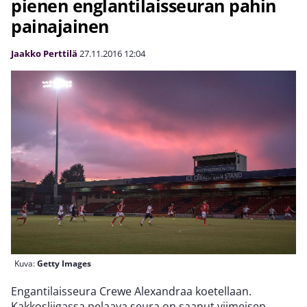
pienen englantilaisseuran pahin
painajainen
Jaakko Perttilä
27.11.2016
12:04
Kuva:
Getty Images
Engantilaisseura Crewe Alexandraa koetellaan.
Kakkosliigassa pelaava seura on saanut viimeisen