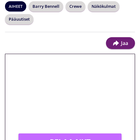
AIHEET
Barry Bennell
Crewe
Näkökulmat
Pääuutiset
Jaa
🎁 Huipputarjous jatkuu: 10
euron kierrätysvapaa
megakierros Reactoonz-
peliin – vain 1 eurolla!
Peli: Reactoonz
Vain uusille asiakkaille!