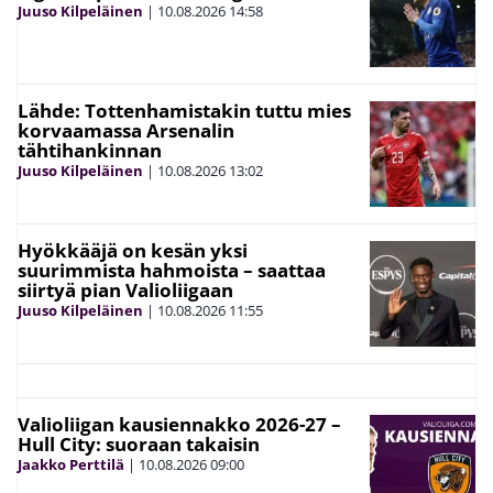
Juuso Kilpeläinen
|
10.08.2026
14:58
Lähde: Tottenhamistakin tuttu mies
korvaamassa Arsenalin
tähtihankinnan
Juuso Kilpeläinen
|
10.08.2026
13:02
Hyökkääjä on kesän yksi
suurimmista hahmoista – saattaa
siirtyä pian Valioliigaan
Juuso Kilpeläinen
|
10.08.2026
11:55
Valioliigan kausiennakko 2026-27 –
Hull City: suoraan takaisin
Jaakko Perttilä
|
10.08.2026
09:00