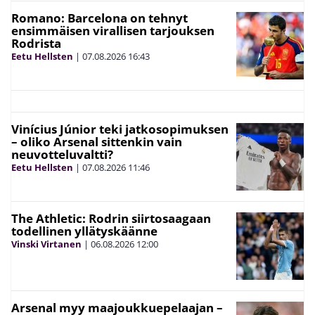
Romano: Barcelona on tehnyt
ensimmäisen virallisen tarjouksen
Rodrista
Eetu Hellsten
|
07.08.2026
16:43
Vinícius Júnior teki jatkosopimuksen
– oliko Arsenal sittenkin vain
neuvotteluvaltti?
Eetu Hellsten
|
07.08.2026
11:46
The Athletic: Rodrin siirtosaagaan
todellinen yllätyskäänne
Vinski Virtanen
|
06.08.2026
12:00
Arsenal myy maajoukkuepelaajan –