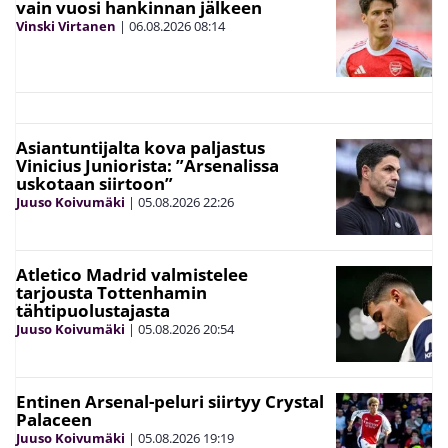
vain vuosi hankinnan jälkeen
Vinski Virtanen
|
06.08.2026
08:14
Asiantuntijalta kova paljastus
Vinicius Juniorista: ”Arsenalissa
uskotaan siirtoon”
Juuso Koivumäki
|
05.08.2026
22:26
Atletico Madrid valmistelee
tarjousta Tottenhamin
tähtipuolustajasta
Juuso Koivumäki
|
05.08.2026
20:54
Entinen Arsenal-peluri siirtyy Crystal
Palaceen
Juuso Koivumäki
|
05.08.2026
19:19