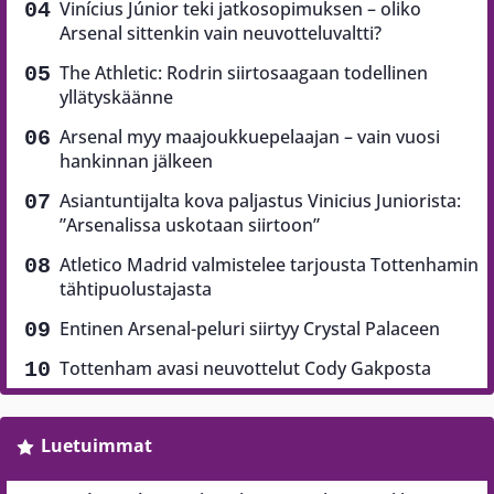
Vinícius Júnior teki jatkosopimuksen – oliko
Arsenal sittenkin vain neuvotteluvaltti?
The Athletic: Rodrin siirtosaagaan todellinen
yllätyskäänne
Arsenal myy maajoukkuepelaajan – vain vuosi
hankinnan jälkeen
Asiantuntijalta kova paljastus Vinicius Juniorista:
”Arsenalissa uskotaan siirtoon”
Atletico Madrid valmistelee tarjousta Tottenhamin
tähtipuolustajasta
Entinen Arsenal-peluri siirtyy Crystal Palaceen
Tottenham avasi neuvottelut Cody Gakposta
Luetuimmat