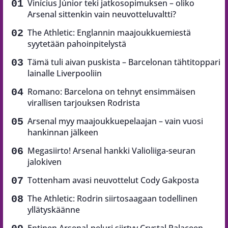
Vinícius Júnior teki jatkosopimuksen – oliko
Arsenal sittenkin vain neuvotteluvaltti?
The Athletic: Englannin maajoukkuemiestä
syytetään pahoinpitelystä
Tämä tuli aivan puskista – Barcelonan tähtitoppari
lainalle Liverpooliin
Romano: Barcelona on tehnyt ensimmäisen
virallisen tarjouksen Rodrista
Arsenal myy maajoukkuepelaajan – vain vuosi
hankinnan jälkeen
Megasiirto! Arsenal hankki Valioliiga-seuran
jalokiven
Tottenham avasi neuvottelut Cody Gakposta
The Athletic: Rodrin siirtosaagaan todellinen
yllätyskäänne