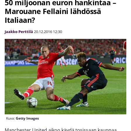
50 miljoonan euron hankintaa –
Marouane Fellaini lähdössä
Italiaan?
Jaakko Perttilä
20.12.2016
12:30
Kuva:
Getty Images
Manchester United aikoo käydä tosissaan kauppaa