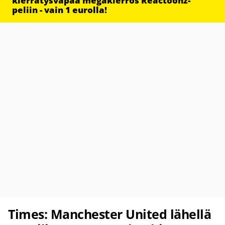
kierrätysvapaa megakierros Reactoonz-
peliin - vain 1 eurolla!
Times: Manchester United lähellä