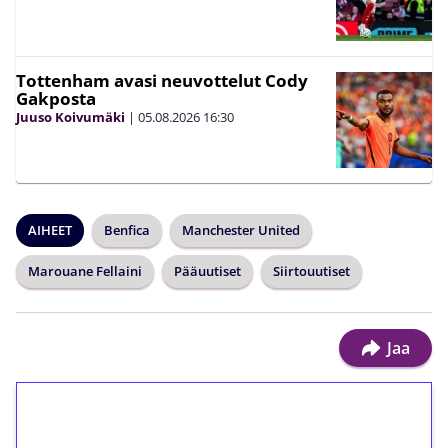
Tottenham avasi neuvottelut Cody
Gakposta
Juuso Koivumäki
|
05.08.2026
16:30
AIHEET
Benfica
Manchester United
Marouane Fellaini
Pääuutiset
Siirtouutiset
Jaa
1€ = 10€ arvosta