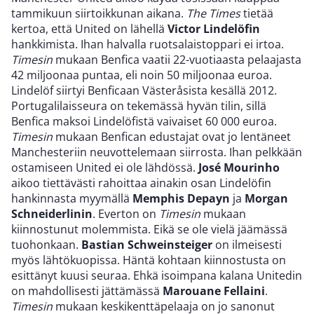
tammikuun siirtoikkunan aikana.
The Times
tietää
kertoa, että United on lähellä
Victor Lindelöfin
hankkimista. Ihan halvalla ruotsalaistoppari ei irtoa.
Timesin
mukaan Benfica vaatii 22-vuotiaasta pelaajasta
42 miljoonaa puntaa, eli noin 50 miljoonaa euroa.
Lindelöf siirtyi Benficaan Västeråsista kesällä 2012.
Portugalilaisseura on tekemässä hyvän tilin, sillä
Benfica maksoi Lindelöfistä vaivaiset 60 000 euroa.
Timesin
mukaan Benfican edustajat ovat jo lentäneet
Manchesteriin neuvottelemaan siirrosta. Ihan pelkkään
ostamiseen United ei ole lähdössä.
José Mourinho
aikoo tiettävästi rahoittaa ainakin osan Lindelöfin
hankinnasta myymällä
Memphis Depayn
ja
Morgan
Schneiderlinin
. Everton on
Timesin
mukaan
kiinnostunut molemmista. Eikä se ole vielä jäämässä
tuohonkaan.
Bastian Schweinsteiger
on ilmeisesti
myös lähtökuopissa. Häntä kohtaan kiinnostusta on
esittänyt kuusi seuraa. Ehkä isoimpana kalana Unitedin
on mahdollisesti jättämässä
Marouane Fellaini
.
Timesin
mukaan keskikenttäpelaaja on jo sanonut