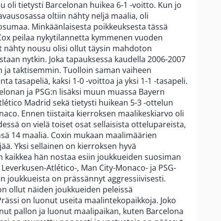
 oli tietysti Barcelonan huikea 6-1 -voitto. Kun jo
vausosassa oltiin nähty neljä maalia, oli
 osumaa. Minkäänlaisesta poikkeuksesta tässä
. Cox peilaa nykytilannetta kymmenen vuoden
yt nähty nousu olisi ollut täysin mahdoton
keastaan nytkin. Joka tapauksessa kaudella 2006-2007
in ja taktisemmin. Tuolloin saman vaiheen
a tasapeliä, kaksi 1-0 -voittoa ja yksi 1-1 -tasapeli.
elonan ja PSG:n lisäksi muun muassa Bayern
tico Madrid sekä tietysti huikean 5-3 -ottelun
aco. Ennen tiistaita kierroksen maalikeskiarvo oli
dessä on vielä toiset osat sellaisista ottelupareista,
ensä 14 maalia. Coxin mukaan maalimäärien
ää. Yksi sellainen on kierroksen hyvä
en kaikkea hän nostaa esiin joukkueiden suosiman
Leverkusen-Atlético-, Man City-Monaco- ja PSG-
n joukkueista on prässännyt aggressiivisesti.
on ollut näiden joukkueiden peleissä
Prässi on luonut useita maalintekopaikkoja. Joko
ut pallon ja luonut maalipaikan, kuten Barcelona