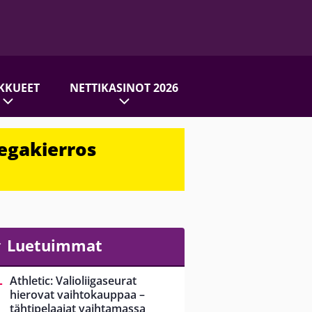
KKUEET
NETTIKASINOT 2026
egakierros
Luetuimmat
Athletic: Valioliigaseurat
hierovat vaihtokauppaa –
tähtipelaajat vaihtamassa