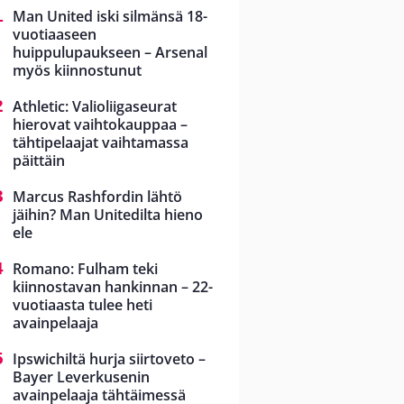
Man United iski silmänsä 18-
vuotiaaseen
huippulupaukseen – Arsenal
myös kiinnostunut
Athletic: Valioliigaseurat
hierovat vaihtokauppaa –
tähtipelaajat vaihtamassa
päittäin
Marcus Rashfordin lähtö
jäihin? Man Unitedilta hieno
ele
Romano: Fulham teki
kiinnostavan hankinnan – 22-
vuotiaasta tulee heti
avainpelaaja
Ipswichiltä hurja siirtoveto –
Bayer Leverkusenin
avainpelaaja tähtäimessä