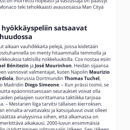
rässi on murrettu nopeasti ja vastustaja on päässyt
Monaco teki tehokkaasti avausosassa Man Cityä
en hyökkäyspeliin satsaavat
 huudossa
 aikaan vauhdikkaita pelejä, joissa kiidetään
osituhannella on menty hitaammalla temmolla ja
heikkouksia taktisilla nokkeluuksilla. Cox nostaa esiin
ael Bénitezin
ja
José Mourinhon
. Heidän sijaansa
meen vannovat valmentajat, kuten Napolin
Maurizio
rdiola
, Borussia Dortmundin
Thomas Tuchel
,
ico Madridin
Diego Simeone
. – Kun prässi toimii, se
utta epäonnistuessaan seuraukset voivat olla
aiden pelaajien suorittamana taktiikka tarjoaa
. – Mestarien liiga tarvitsi tällaisen kierroksen.
n ennalta-arvattavaksi ja katsojaluvut ovat olleet
 päättää analyysinsa siihen, että alkamassa on
 merkittävä aikakausi. 2000-luvun ensimmäisiä
pelin jäädyttäminen johtomaalin jälkeen. Sen jälkeen