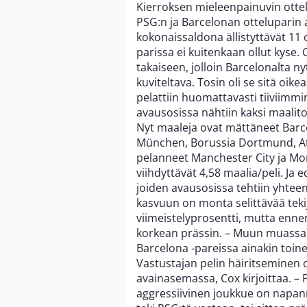
Kierroksen mieleenpainuvin ottelu
PSG:n ja Barcelonan otteluparin a
kokonaissaldona ällistyttävät 11
parissa ei kuitenkaan ollut kyse
takaiseen, jolloin Barcelonalta n
kuviteltava. Tosin oli se sitä oi
pelattiin huomattavasti tiiviimm
avausosissa nähtiin kaksi maalitont
Nyt maaleja ovat mättäneet Barc
München, Borussia Dortmund, Atlé
pelanneet Manchester City ja Mon
viihdyttävät 4,58 maalia/peli. Ja e
joiden avausosissa tehtiin yhte
kasvuun on monta selittävää tekij
viimeistelyprosentti, mutta enn
korkean prässin. – Muun muassa 
Barcelona -pareissa ainakin toine
Vastustajan pelin häiritseminen 
avainasemassa, Cox kirjoittaa. – 
aggressiivinen joukkue on napann