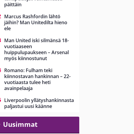
päittäin
Marcus Rashfordin lähtö
jäihin? Man Unitedilta hieno
ele
Man United iski silmänsä 18-
vuotiaaseen
huippulupaukseen – Arsenal
myös kiinnostunut
Romano: Fulham teki
kiinnostavan hankinnan – 22-
vuotiaasta tulee heti
avainpelaaja
Liverpoolin yllätyshankinnasta
paljastui uusi käänne
Uusimmat