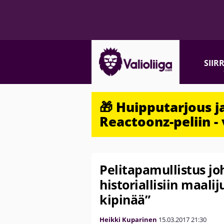
SIIR
🎁 Huipputarjous 
Reactoonz-peliin - 
Pelitapamullistus jo
historiallisiin maaliju
kipinää”
Heikki Kuparinen
15.03.2017
21:30