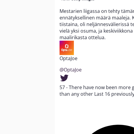
Mestarien liigassa on tehty täm
ennätyksellinen määrä maaleja. 
tiistaina, oli neljännesvälierissä 
vielä yksi osuma, ja keskiviikkona
maalirikasta ottelua.
OptaJoe
@OptaJoe
57 - There have now been more g
than any other Last 16 previously