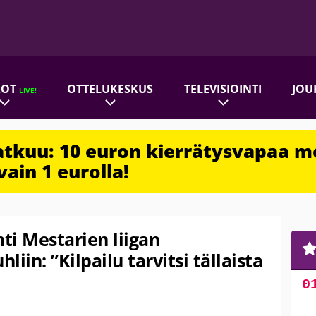
ROT
OTTELUKESKUS
TELEVISIOINTI
JOU
LIVE!
jatkuu: 10 euron kierrätysvapaa m
vain 1 eurolla!
hti Mestarien liigan
hliin: ”Kilpailu tarvitsi tällaista