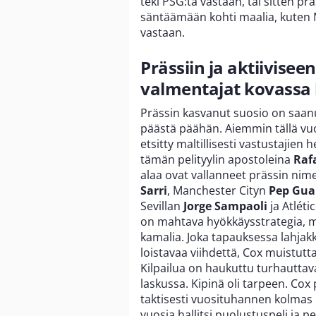
teki PSG:tä vastaan, tai sitten p
säntäämään kohti maalia, kuten 
vastaan.
Prässiin ja aktiivise
valmentajat kovassa
Prässin kasvanut suosio on saanut
päästä päähän. Aiemmin tällä vu
etsitty maltillisesti vastustajien 
tämän pelityylin apostoleina
Raf
alaa ovat vallanneet prässin ni
Sarri
, Manchester Cityn
Pep Gua
Sevillan
Jorge Sampaoli
ja Atlét
on mahtava hyökkäysstrategia, m
kamalia. Joka tapauksessa lahjakk
loistavaa viihdettä, Cox muistuttaa
Kilpailua on haukuttu turhauttava
laskussa. Kipinä oli tarpeen. Cox
taktisesti vuosituhannen kolmas
vuosia hallitsi puolustuspeli ja 