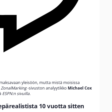
 maksavaan yleisöön, mutta mistä moisissa
?
ZonalMarking
-sivuston analyytikko
Michael Cox
iä
ESPN:n sivuilla.
pärealistista 10 vuotta sitten