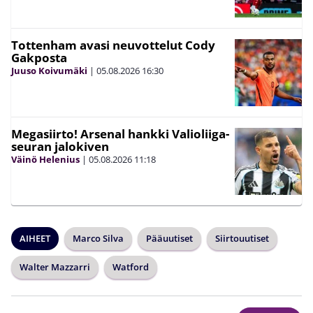
Tottenham avasi neuvottelut Cody
Gakposta
Juuso Koivumäki
|
05.08.2026
16:30
Megasiirto! Arsenal hankki Valioliiga-
seuran jalokiven
Väinö Helenius
|
05.08.2026
11:18
AIHEET
Marco Silva
Pääuutiset
Siirtouutiset
Walter Mazzarri
Watford