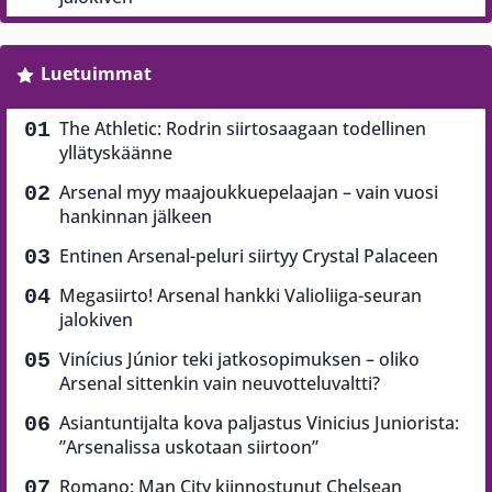
Luetuimmat
The Athletic: Rodrin siirtosaagaan todellinen
yllätyskäänne
Arsenal myy maajoukkuepelaajan – vain vuosi
hankinnan jälkeen
Entinen Arsenal-peluri siirtyy Crystal Palaceen
Megasiirto! Arsenal hankki Valioliiga-seuran
jalokiven
Vinícius Júnior teki jatkosopimuksen – oliko
Arsenal sittenkin vain neuvotteluvaltti?
Asiantuntijalta kova paljastus Vinicius Juniorista:
”Arsenalissa uskotaan siirtoon”
Romano: Man City kiinnostunut Chelsean