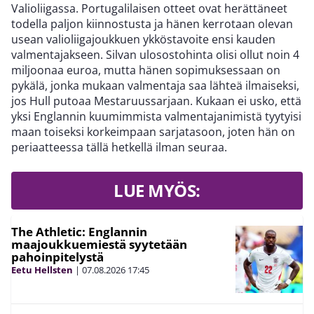
Valioliigassa. Portugalilaisen otteet ovat herättäneet
todella paljon kiinnostusta ja hänen kerrotaan olevan
usean valioliigajoukkuen ykköstavoite ensi kauden
valmentajakseen. Silvan ulosostohinta olisi ollut noin 4
miljoonaa euroa, mutta hänen sopimuksessaan on
pykälä, jonka mukaan valmentaja saa lähteä ilmaiseksi,
jos Hull putoaa Mestaruussarjaan. Kukaan ei usko, että
yksi Englannin kuumimmista valmentajanimistä tyytyisi
maan toiseksi korkeimpaan sarjatasoon, joten hän on
periaatteessa tällä hetkellä ilman seuraa.
LUE MYÖS:
The Athletic: Englannin
maajoukkuemiestä syytetään
pahoinpitelystä
Eetu Hellsten
|
07.08.2026
17:45