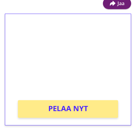
Jaa
1€ = 10€ arvosta
ilmaiskierroksia ilman
kierrätystä!
Talleta 1€
Saat heti 50 ilmaiskierrosta Tuohi 1000 -
peliin (arvo 0,20€ per kierros)!
Ei kierrätysvaatimusta!
PELAA NYT