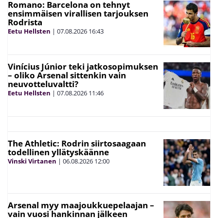
Romano: Barcelona on tehnyt
ensimmäisen virallisen tarjouksen
Rodrista
Eetu Hellsten
|
07.08.2026
16:43
Vinícius Júnior teki jatkosopimuksen
– oliko Arsenal sittenkin vain
neuvotteluvaltti?
Eetu Hellsten
|
07.08.2026
11:46
The Athletic: Rodrin siirtosaagaan
todellinen yllätyskäänne
Vinski Virtanen
|
06.08.2026
12:00
Arsenal myy maajoukkuepelaajan –
vain vuosi hankinnan jälkeen