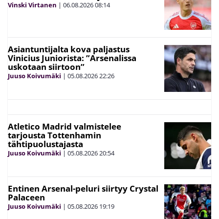
Vinski Virtanen
|
06.08.2026
08:14
Asiantuntijalta kova paljastus
Vinicius Juniorista: ”Arsenalissa
uskotaan siirtoon”
Juuso Koivumäki
|
05.08.2026
22:26
Atletico Madrid valmistelee
tarjousta Tottenhamin
tähtipuolustajasta
Juuso Koivumäki
|
05.08.2026
20:54
Entinen Arsenal-peluri siirtyy Crystal
Palaceen
Juuso Koivumäki
|
05.08.2026
19:19