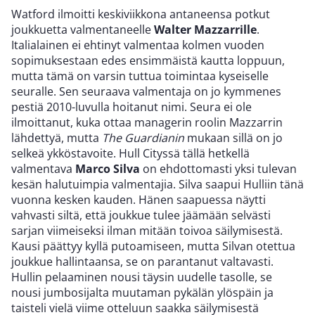
Watford ilmoitti keskiviikkona antaneensa potkut
joukkuetta valmentaneelle
Walter Mazzarrille
.
Italialainen ei ehtinyt valmentaa kolmen vuoden
sopimuksestaan edes ensimmäistä kautta loppuun,
mutta tämä on varsin tuttua toimintaa kyseiselle
seuralle. Sen seuraava valmentaja on jo kymmenes
pestiä 2010-luvulla hoitanut nimi. Seura ei ole
ilmoittanut, kuka ottaa managerin roolin Mazzarrin
lähdettyä, mutta
The Guardianin
mukaan sillä on jo
selkeä ykköstavoite. Hull Cityssä tällä hetkellä
valmentava
Marco Silva
on ehdottomasti yksi tulevan
kesän halutuimpia valmentajia. Silva saapui Hulliin tänä
vuonna kesken kauden. Hänen saapuessa näytti
vahvasti siltä, että joukkue tulee jäämään selvästi
sarjan viimeiseksi ilman mitään toivoa säilymisestä.
Kausi päättyy kyllä putoamiseen, mutta Silvan otettua
joukkue hallintaansa, se on parantanut valtavasti.
Hullin pelaaminen nousi täysin uudelle tasolle, se
nousi jumbosijalta muutaman pykälän ylöspäin ja
taisteli vielä viime otteluun saakka säilymisestä