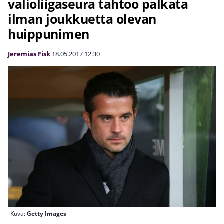
valioliigaseura tahtoo palkata
ilman joukkuetta olevan
huippunimen
Jeremias Fisk
18.05.2017
12:30
Kuva:
Getty Images