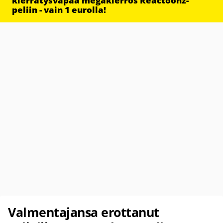
kierrätysvapaa megakierros Reactoonz-
peliin - vain 1 eurolla!
Valmentajansa erottanut