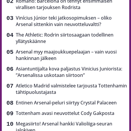
Romano: Barcelona on tehnyt ensimmäisen
virallisen tarjouksen Rodrista
Vinícius Júnior teki jatkosopimuksen – oliko
Arsenal sittenkin vain neuvotteluvaltti?
The Athletic: Rodrin siirtosaagaan todellinen
yllätyskäänne
Arsenal myy maajoukkuepelaajan – vain vuosi
hankinnan jälkeen
Asiantuntijalta kova paljastus Vinicius Juniorista:
”Arsenalissa uskotaan siirtoon”
Atletico Madrid valmistelee tarjousta Tottenhamin
tähtipuolustajasta
Entinen Arsenal-peluri siirtyy Crystal Palaceen
Tottenham avasi neuvottelut Cody Gakposta
Megasiirto! Arsenal hankki Valioliiga-seuran
jalokiven