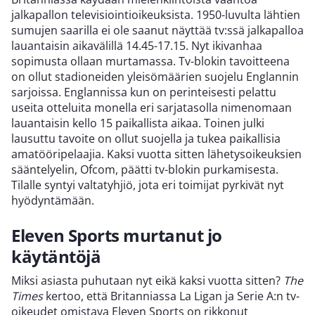
jalkapallon televisiointioikeuksista. 1950-luvulta lähtien
sumujen saarilla ei ole saanut näyttää tv:ssä jalkapalloa
lauantaisin aikavälillä 14.45-17.15. Nyt ikivanhaa
sopimusta ollaan murtamassa. Tv-blokin tavoitteena
on ollut stadioneiden yleisömäärien suojelu Englannin
sarjoissa. Englannissa kun on perinteisesti pelattu
useita otteluita monella eri sarjatasolla nimenomaan
lauantaisin kello 15 paikallista aikaa. Toinen julki
lausuttu tavoite on ollut suojella ja tukea paikallisia
amatööripelaajia. Kaksi vuotta sitten lähetysoikeuksien
sääntelyelin, Ofcom, päätti tv-blokin purkamisesta.
Tilalle syntyi valtatyhjiö, jota eri toimijat pyrkivät nyt
hyödyntämään.
Eleven Sports murtanut jo
käytäntöjä
Miksi asiasta puhutaan nyt eikä kaksi vuotta sitten?
The
Times
kertoo, että Britanniassa La Ligan ja Serie A:n tv-
oikeudet omistava Eleven Sports on rikkonut