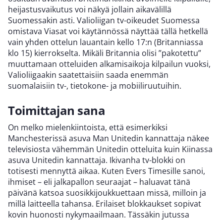
heijastusvaikutus voi näkyä jollain aikavälillä
Suomessakin asti. Valioliigan tv-oikeudet Suomessa
omistava Viasat voi käytännössä näyttää tällä hetkellä
vain yhden ottelun lauantain kello 17:n (Britanniassa
klo 15) kierrokselta. Mikäli Britannia olisi ”pakotettu”
muuttamaan otteluiden alkamisaikoja kilpailun vuoksi,
Valioliigaakin saatettaisiin saada enemmän
suomalaisiin tv-, tietokone- ja mobiiliruutuihin.
Toimittajan sana
On melko mielenkiintoista, että esimerkiksi
Manchesterissä asuva Man Unitedin kannattaja näkee
televisiosta vähemmän Unitedin otteluita kuin Kiinassa
asuva Unitedin kannattaja. Ikivanha tv-blokki on
totisesti mennyttä aikaa. Kuten Evers Timesille sanoi,
ihmiset – eli jalkapallon seuraajat – haluavat tänä
päivänä katsoa suosikkijoukkuettaan missä, milloin ja
millä laitteella tahansa. Erilaiset blokkaukset sopivat
kovin huonosti nykymaailmaan. Tässäkin jutussa