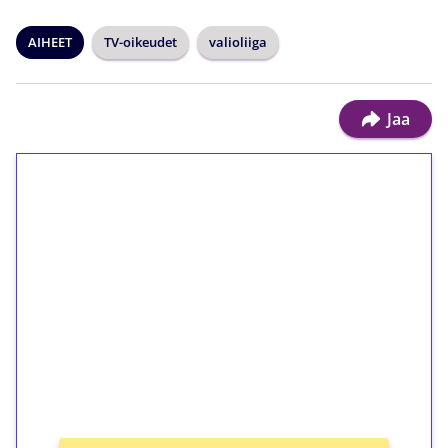
AIHEET
TV-oikeudet
valioliiga
Jaa
1€ = 10€ arvosta
ilmaiskierroksia ilman
kierrätystä!
Talleta 1€
Saat heti 50 ilmaiskierrosta Tuohi 1000 -
peliin (arvo 0,20€ per kierros)!
Ei kierrätysvaatimusta!