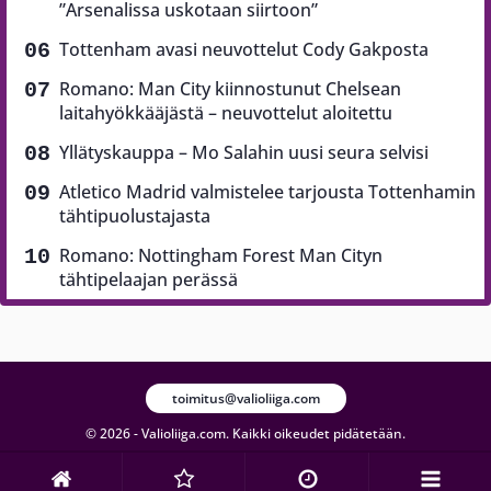
”Arsenalissa uskotaan siirtoon”
Tottenham avasi neuvottelut Cody Gakposta
Romano: Man City kiinnostunut Chelsean
laitahyökkääjästä – neuvottelut aloitettu
Yllätyskauppa – Mo Salahin uusi seura selvisi
Atletico Madrid valmistelee tarjousta Tottenhamin
tähtipuolustajasta
Romano: Nottingham Forest Man Cityn
tähtipelaajan perässä
toimitus@valioliiga.com
© 2026 - Valioliiga.com. Kaikki oikeudet pidätetään.