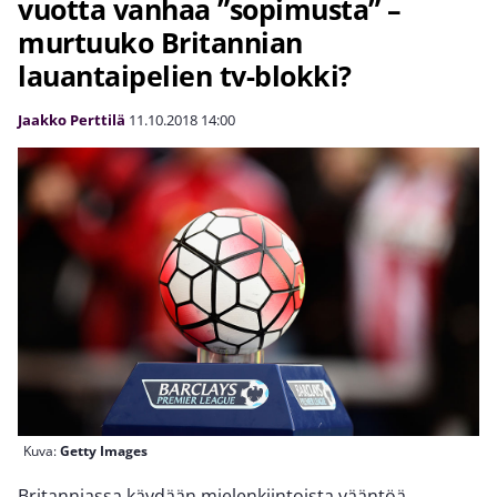
vuotta vanhaa ”sopimusta” –
murtuuko Britannian
lauantaipelien tv-blokki?
Jaakko Perttilä
11.10.2018
14:00
Kuva:
Getty Images
Britanniassa käydään mielenkiintoista vääntöä