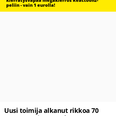
kierrätysvapaa megakierros Reactoonz-
peliin - vain 1 eurolla!
Uusi toimija alkanut rikkoa 70