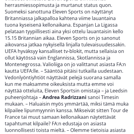
herrasmiessopimusta ja murtanut status quon.
Suomeksi sanottuna Eleven Sports on näyttänyt
Britanniassa jalkapalloa kahtena viime lauantaina
tuona kyseisenä kellonaikana. Espanjan La Ligassa
pelataan tyypillisesti aina yksi ottelu lauantaisin kello
15.15 Britannian aikaa. Eleven Sports on jo sanonut
aikovansa jatkaa nykyisellä linjalla tulevaisuudessakin.
UEFA hyväksyy kansalliset tv-blokit, mutta sellaisia on
ollut käytössä vain Englannissa, Skotlannissa ja
Montenegrossa. Valioliiga on jo valittanut asiasta FA:n
kautta UEFA:lle. – Sääntöä pitäisi tutkailla uudestaan.
Vedonlyöntiyhtiöt näyttävät pelejä suorana samalla
kun me maksamme oikeuksista mutta emme voi
näyttää otteluita, Eleven Sportsin omistaja – ja Leedsin
puheenjohtaja –
Andrea Radrizzani
sanoi Timesin
mukaan. – Haluaisin myös ymmärtää, miksi tämä muka
kilpailee lipunmyynnin kanssa. Mikseivät sitten Tour de
France tai muut samaan kellonaikaan näytettävät
tapahtumat kilpaile? FA:n edustaja on asiasta
luonnollisesti toista mieltä. – Olemme tietoisia asiasta