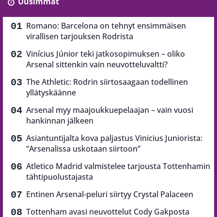
Uusimmat
Romano: Barcelona on tehnyt ensimmäisen
virallisen tarjouksen Rodrista
Vinícius Júnior teki jatkosopimuksen – oliko
Arsenal sittenkin vain neuvotteluvaltti?
The Athletic: Rodrin siirtosaagaan todellinen
yllätyskäänne
Arsenal myy maajoukkuepelaajan – vain vuosi
hankinnan jälkeen
Asiantuntijalta kova paljastus Vinicius Juniorista:
”Arsenalissa uskotaan siirtoon”
Atletico Madrid valmistelee tarjousta Tottenhamin
tähtipuolustajasta
Entinen Arsenal-peluri siirtyy Crystal Palaceen
Tottenham avasi neuvottelut Cody Gakposta