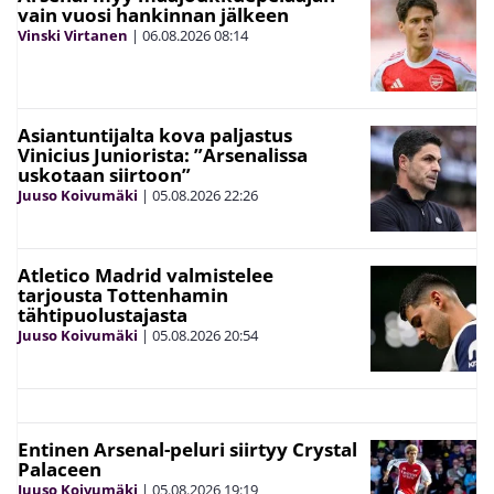
vain vuosi hankinnan jälkeen
Vinski Virtanen
|
06.08.2026
08:14
Asiantuntijalta kova paljastus
Vinicius Juniorista: ”Arsenalissa
uskotaan siirtoon”
Juuso Koivumäki
|
05.08.2026
22:26
Atletico Madrid valmistelee
tarjousta Tottenhamin
tähtipuolustajasta
Juuso Koivumäki
|
05.08.2026
20:54
Entinen Arsenal-peluri siirtyy Crystal
Palaceen
Juuso Koivumäki
|
05.08.2026
19:19