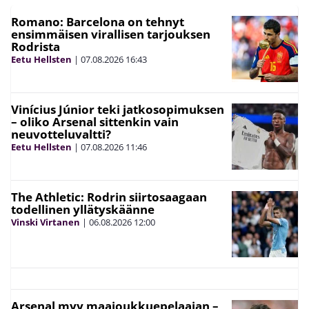
Romano: Barcelona on tehnyt
ensimmäisen virallisen tarjouksen
Rodrista
Eetu Hellsten
|
07.08.2026
16:43
Vinícius Júnior teki jatkosopimuksen
– oliko Arsenal sittenkin vain
neuvotteluvaltti?
Eetu Hellsten
|
07.08.2026
11:46
The Athletic: Rodrin siirtosaagaan
todellinen yllätyskäänne
Vinski Virtanen
|
06.08.2026
12:00
Arsenal myy maajoukkuepelaajan –