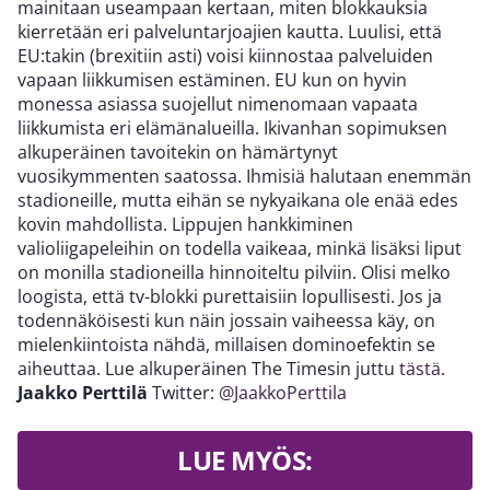
mainitaan useampaan kertaan, miten blokkauksia
kierretään eri palveluntarjoajien kautta. Luulisi, että
EU:takin (brexitiin asti) voisi kiinnostaa palveluiden
vapaan liikkumisen estäminen. EU kun on hyvin
monessa asiassa suojellut nimenomaan vapaata
liikkumista eri elämänalueilla. Ikivanhan sopimuksen
alkuperäinen tavoitekin on hämärtynyt
vuosikymmenten saatossa. Ihmisiä halutaan enemmän
stadioneille, mutta eihän se nykyaikana ole enää edes
kovin mahdollista. Lippujen hankkiminen
valioliigapeleihin on todella vaikeaa, minkä lisäksi liput
on monilla stadioneilla hinnoiteltu pilviin. Olisi melko
loogista, että tv-blokki purettaisiin lopullisesti. Jos ja
todennäköisesti kun näin jossain vaiheessa käy, on
mielenkiintoista nähdä, millaisen dominoefektin se
aiheuttaa. Lue alkuperäinen The Timesin juttu
tästä
.
Jaakko Perttilä
Twitter:
@JaakkoPerttila
LUE MYÖS: