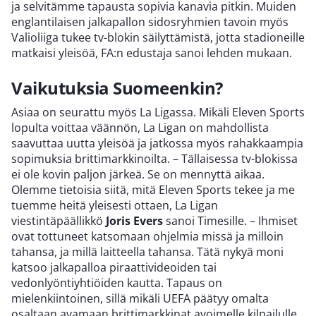
ja selvitämme tapausta sopivia kanavia pitkin. Muiden
englantilaisen jalkapallon sidosryhmien tavoin myös
Valioliiga tukee tv-blokin säilyttämistä, jotta stadioneille
matkaisi yleisöä, FA:n edustaja sanoi lehden mukaan.
Vaikutuksia Suomeenkin?
Asiaa on seurattu myös La Ligassa. Mikäli Eleven Sports
lopulta voittaa väännön, La Ligan on mahdollista
saavuttaa uutta yleisöä ja jatkossa myös rahakkaampia
sopimuksia brittimarkkinoilta. – Tällaisessa tv-blokissa
ei ole kovin paljon järkeä. Se on mennyttä aikaa.
Olemme tietoisia siitä, mitä Eleven Sports tekee ja me
tuemme heitä yleisesti ottaen, La Ligan
viestintäpäällikkö
Joris Evers
sanoi Timesille. – Ihmiset
ovat tottuneet katsomaan ohjelmia missä ja milloin
tahansa, ja millä laitteella tahansa. Tätä nykyä moni
katsoo jalkapalloa piraattivideoiden tai
vedonlyöntiyhtiöiden kautta. Tapaus on
mielenkiintoinen, sillä mikäli UEFA päätyy omalta
osaltaan avamaan brittimarkkinat avoimelle kilpailulle,