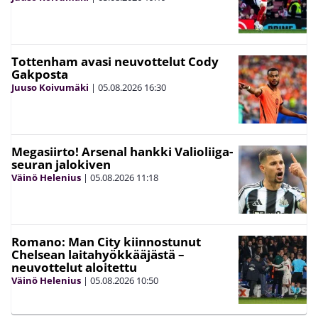
Tottenham avasi neuvottelut Cody
Gakposta
Juuso Koivumäki
|
05.08.2026
16:30
Megasiirto! Arsenal hankki Valioliiga-
seuran jalokiven
Väinö Helenius
|
05.08.2026
11:18
Romano: Man City kiinnostunut
Chelsean laitahyökkääjästä –
neuvottelut aloitettu
Väinö Helenius
|
05.08.2026
10:50