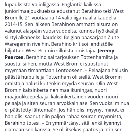
lupauksista Valioliigassa. Englantia kaikissa
juniorimaajoukkueissa edustanut Berahino teki West
Bromille 21-vuotiaana 14 valioliigamaalia kaudella
2014-15. Sen jälkeen Berahinon ammattilaisura on
valunut alaspäin vuosi vuodelta, kunnes hyökkääjä
siirtyi alkaneeksi kaudeksi Belgian pääsarjaan Zulte
Waregemin riveihin. Berahino kritisoi lehdistölle
hiljattain West Bromin silloista omistajaa
Jeremy
Pearcea
. Berahino sai tarjouksen Tottenhamilta ja
suostui siihen, mutta West Brom ei suostunut
myymään timanttiaan Lontooseen. – Pelaajana halusin
päästä huipulle ja Tottenham oli siellä. West Bromin
omistaja halusi kuitenkin myydä seuran. Olin West
Bromin kaksinkertainen maalikuningas, nuori
maajoukkuepelaaja, kaksinkertainen vuoden nuori
pelaaja ja siten seuran arvokkain ase. Sen vuoksi minua
ei päästetty lähtemään. Jos hän olisi myynyt minut, ei
hän olisi saanut niin paljon rahaa seuran myynnistä,
Berahino totesi. – En ymmärtänyt sitä, enkä kyennyt
elämään sen kanssa. Se oli itsekäs päätös ja otin sen