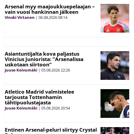
Arsenal myy maajoukkuepelaajan –
vain vuosi hankinnan jälkeen
Vinski Virtanen
|
06.08.2026
08:14
Asiantuntijalta kova paljastus
Vinicius Juniorista: ”Arsenalissa
uskotaan siirtoon”
Juuso Koivumäki
|
05.08.2026
22:26
Atletico Madrid valmistelee
tarjousta Tottenhamin
tähtipuolustajasta
Juuso Koivumäki
|
05.08.2026
20:54
Entinen Arsenal-peluri siirtyy Crystal