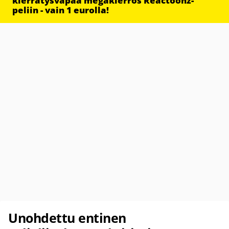
kierrätysvapaa megakierros Reactoonz-
peliin - vain 1 eurolla!
Unohdettu entinen