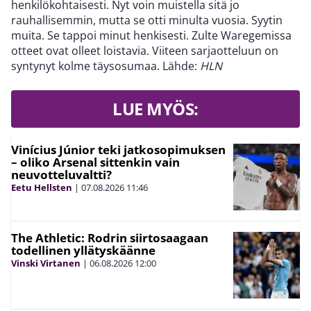
henkilökohtaisesti. Nyt voin muistella sitä jo
rauhallisemmin, mutta se otti minulta vuosia. Syytin
muita. Se tappoi minut henkisesti. Zulte Waregemissa
otteet ovat olleet loistavia. Viiteen sarjaotteluun on
syntynyt kolme täysosumaa. Lähde:
HLN
LUE MYÖS:
Vinícius Júnior teki jatkosopimuksen
– oliko Arsenal sittenkin vain
neuvotteluvaltti?
Eetu Hellsten
|
07.08.2026
11:46
The Athletic: Rodrin siirtosaagaan
todellinen yllätyskäänne
Vinski Virtanen
|
06.08.2026
12:00