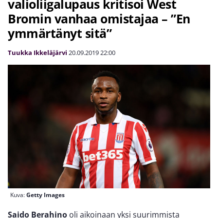
valioliigalupaus kritisoi West
Bromin vanhaa omistajaa – ”En
ymmärtänyt sitä”
Tuukka Ikkeläjärvi
20.09.2019
22:00
Kuva:
Getty Images
Saido Berahino
oli aikoinaan yksi suurimmista