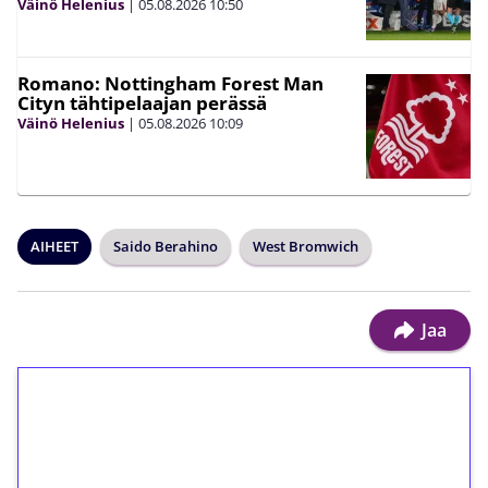
Väinö Helenius
|
05.08.2026
10:50
Romano: Nottingham Forest Man
Cityn tähtipelaajan perässä
Väinö Helenius
|
05.08.2026
10:09
AIHEET
Saido Berahino
West Bromwich
Jaa
1€ = 10€ arvosta
ilmaiskierroksia ilman
kierrätystä!