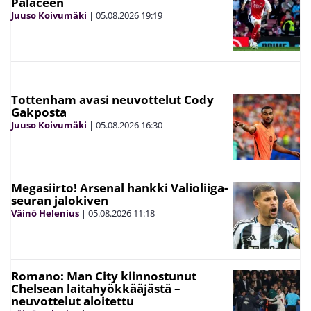
Palaceen
Juuso Koivumäki
|
05.08.2026
19:19
Tottenham avasi neuvottelut Cody
Gakposta
Juuso Koivumäki
|
05.08.2026
16:30
Megasiirto! Arsenal hankki Valioliiga-
seuran jalokiven
Väinö Helenius
|
05.08.2026
11:18
Romano: Man City kiinnostunut
Chelsean laitahyökkääjästä –
neuvottelut aloitettu