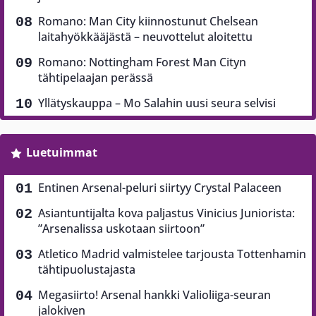
Romano: Man City kiinnostunut Chelsean
laitahyökkääjästä – neuvottelut aloitettu
Romano: Nottingham Forest Man Cityn
tähtipelaajan perässä
Yllätyskauppa – Mo Salahin uusi seura selvisi
Luetuimmat
Entinen Arsenal-peluri siirtyy Crystal Palaceen
Asiantuntijalta kova paljastus Vinicius Juniorista:
”Arsenalissa uskotaan siirtoon”
Atletico Madrid valmistelee tarjousta Tottenhamin
tähtipuolustajasta
Megasiirto! Arsenal hankki Valioliiga-seuran
jalokiven