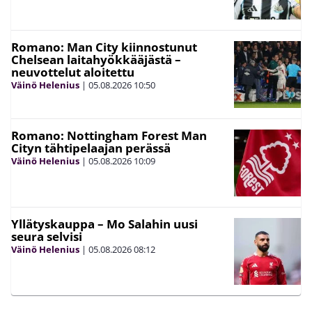
Romano: Man City kiinnostunut
Chelsean laitahyökkääjästä –
neuvottelut aloitettu
Väinö Helenius
|
05.08.2026
10:50
Romano: Nottingham Forest Man
Cityn tähtipelaajan perässä
Väinö Helenius
|
05.08.2026
10:09
Yllätyskauppa – Mo Salahin uusi
seura selvisi
Väinö Helenius
|
05.08.2026
08:12