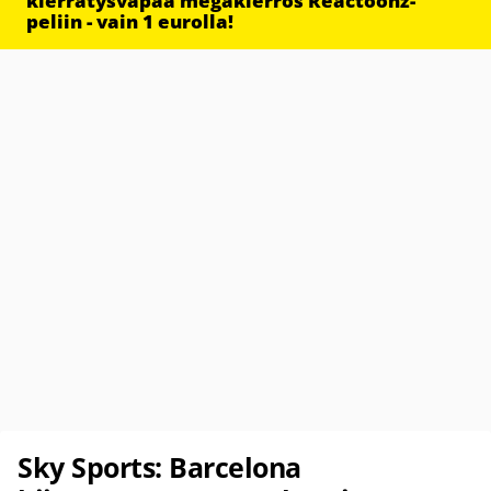
kierrätysvapaa megakierros Reactoonz-
peliin - vain 1 eurolla!
Sky Sports: Barcelona