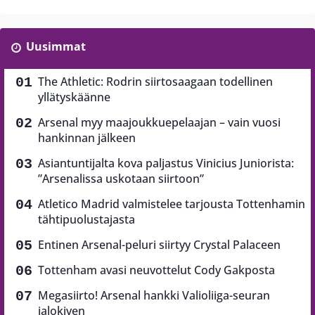
Uusimmat
The Athletic: Rodrin siirtosaagaan todellinen
yllätyskäänne
Arsenal myy maajoukkuepelaajan – vain vuosi
hankinnan jälkeen
Asiantuntijalta kova paljastus Vinicius Juniorista:
”Arsenalissa uskotaan siirtoon”
Atletico Madrid valmistelee tarjousta Tottenhamin
tähtipuolustajasta
Entinen Arsenal-peluri siirtyy Crystal Palaceen
Tottenham avasi neuvottelut Cody Gakposta
Megasiirto! Arsenal hankki Valioliiga-seuran
jalokiven