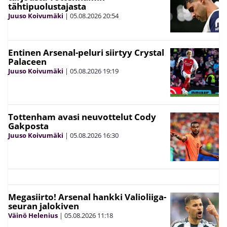
tähtipuolustajasta
Juuso Koivumäki
|
05.08.2026
20:54
Entinen Arsenal-peluri siirtyy Crystal
Palaceen
Juuso Koivumäki
|
05.08.2026
19:19
Tottenham avasi neuvottelut Cody
Gakposta
Juuso Koivumäki
|
05.08.2026
16:30
Megasiirto! Arsenal hankki Valioliiga-
seuran jalokiven
Väinö Helenius
|
05.08.2026
11:18