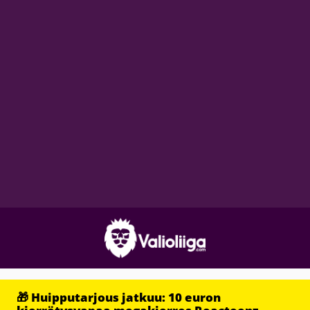
🎁 Huipputarjous jatkuu: 10 euron