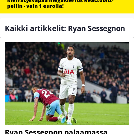
kierrätysvapaa megakierros Reactoonz-
peliin - vain 1 eurolla!
Kaikki artikkelit: Ryan Sessegnon
Ryan Sessegnon palaamassa