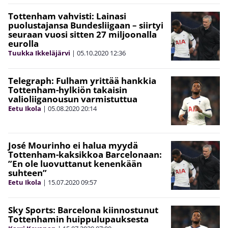
Tottenham vahvisti: Lainasi
puolustajansa Bundesliigaan – siirtyi
seuraan vuosi sitten 27 miljoonalla
eurolla
Tuukka Ikkeläjärvi
|
05.10.2020
12:36
Telegraph: Fulham yrittää hankkia
Tottenham-hylkiön takaisin
valioliiganousun varmistuttua
Eetu Ikola
|
05.08.2020
20:14
José Mourinho ei halua myydä
Tottenham-kaksikkoa Barcelonaan:
”En ole luovuttanut kenenkään
suhteen”
Eetu Ikola
|
15.07.2020
09:57
Sky Sports: Barcelona kiinnostunut
Tottenhamin huippulupauksesta