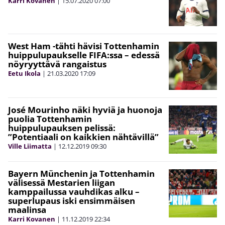
Karri Kovanen
|
15.07.2020
07:00
West Ham -tähti hävisi Tottenhamin
huippulupaukselle FIFA:ssa – edessä
nöyryyttävä rangaistus
Eetu Ikola
|
21.03.2020
17:09
José Mourinho näki hyviä ja huonoja
puolia Tottenhamin
huippulupauksen pelissä:
”Potentiaali on kaikkien nähtävillä”
Ville Liimatta
|
12.12.2019
09:30
Bayern Münchenin ja Tottenhamin
välisessä Mestarien liigan
kamppailussa vauhdikas alku –
superlupaus iski ensimmäisen
maalinsa
Karri Kovanen
|
11.12.2019
22:34