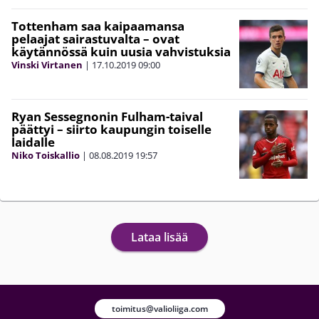
Tottenham saa kaipaamansa
pelaajat sairastuvalta – ovat
käytännössä kuin uusia vahvistuksia
Vinski Virtanen
|
17.10.2019
09:00
Ryan Sessegnonin Fulham-taival
päättyi – siirto kaupungin toiselle
laidalle
Niko Toiskallio
|
08.08.2019
19:57
Lataa lisää
toimitus@valioliiga.com