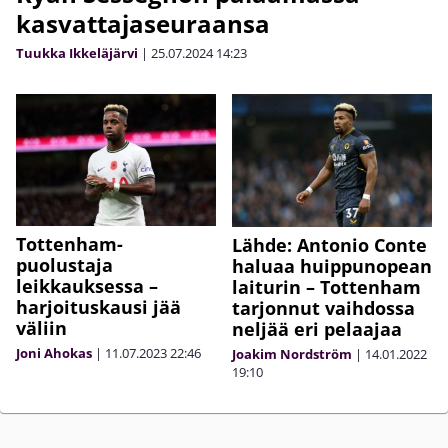
kasvattajaseuraansa
Tuukka Ikkeläjärvi
|
25.07.2024
14:23
Tottenham-
Lähde: Antonio Conte
puolustaja
haluaa huippunopean
leikkauksessa –
laiturin – Tottenham
harjoituskausi jää
tarjonnut vaihdossa
väliin
neljää eri pelaajaa
Joni Ahokas
|
11.07.2023
22:46
Joakim Nordström
|
14.01.2022
19:10