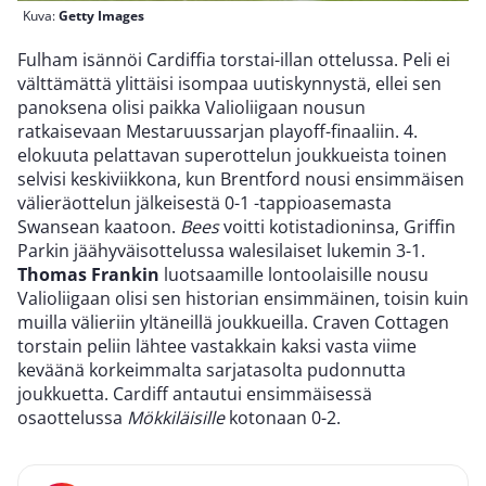
Kuva:
Getty Images
Fulham isännöi Cardiffia torstai-illan ottelussa. Peli ei
välttämättä ylittäisi isompaa uutiskynnystä, ellei sen
panoksena olisi paikka Valioliigaan nousun
ratkaisevaan Mestaruussarjan playoff-finaaliin. 4.
elokuuta pelattavan superottelun joukkueista toinen
selvisi keskiviikkona, kun Brentford nousi ensimmäisen
välieräottelun jälkeisestä 0-1 -tappioasemasta
Swansean kaatoon.
Bees
voitti kotistadioninsa, Griffin
Parkin jäähyväisottelussa walesilaiset lukemin 3-1.
Thomas Frankin
luotsaamille lontoolaisille nousu
Valioliigaan olisi sen historian ensimmäinen, toisin kuin
muilla välieriin yltäneillä joukkueilla. Craven Cottagen
torstain peliin lähtee vastakkain kaksi vasta viime
keväänä korkeimmalta sarjatasolta pudonnutta
joukkuetta. Cardiff antautui ensimmäisessä
osaottelussa
Mökkiläisille
kotonaan 0-2.