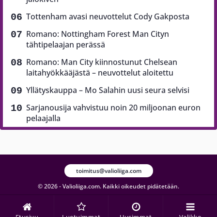
Tottenham avasi neuvottelut Cody Gakposta
Romano: Nottingham Forest Man Cityn
tähtipelaajan perässä
Romano: Man City kiinnostunut Chelsean
laitahyökkääjästä – neuvottelut aloitettu
Yllätyskauppa – Mo Salahin uusi seura selvisi
Sarjanousija vahvistuu noin 20 miljoonan euron
pelaajalla
toimitus@valioliiga.com
© 2026 - Valioliiga.com. Kaikki oikeudet pidätetään.