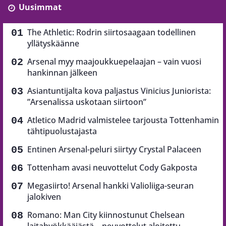
Uusimmat
The Athletic: Rodrin siirtosaagaan todellinen
yllätyskäänne
Arsenal myy maajoukkuepelaajan – vain vuosi
hankinnan jälkeen
Asiantuntijalta kova paljastus Vinicius Juniorista:
”Arsenalissa uskotaan siirtoon”
Atletico Madrid valmistelee tarjousta Tottenhamin
tähtipuolustajasta
Entinen Arsenal-peluri siirtyy Crystal Palaceen
Tottenham avasi neuvottelut Cody Gakposta
Megasiirto! Arsenal hankki Valioliiga-seuran
jalokiven
Romano: Man City kiinnostunut Chelsean