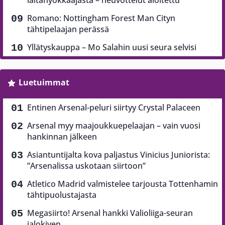
laitahyökkääjästä – neuvottelut aloitettu
Romano: Nottingham Forest Man Cityn
tähtipelaajan perässä
Yllätyskauppa – Mo Salahin uusi seura selvisi
Luetuimmat
Entinen Arsenal-peluri siirtyy Crystal Palaceen
Arsenal myy maajoukkuepelaajan – vain vuosi
hankinnan jälkeen
Asiantuntijalta kova paljastus Vinicius Juniorista:
”Arsenalissa uskotaan siirtoon”
Atletico Madrid valmistelee tarjousta Tottenhamin
tähtipuolustajasta
Megasiirto! Arsenal hankki Valioliiga-seuran
jalokiven