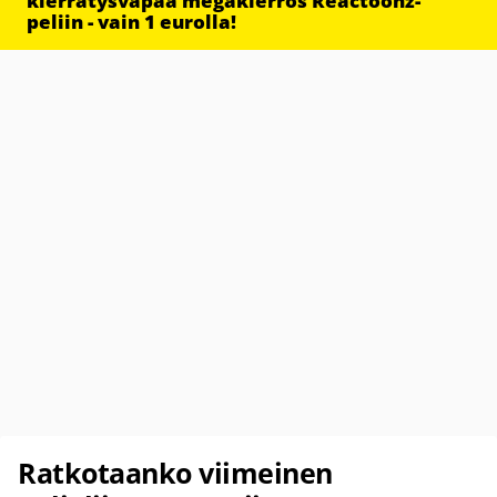
kierrätysvapaa megakierros Reactoonz-
peliin - vain 1 eurolla!
Ratkotaanko viimeinen