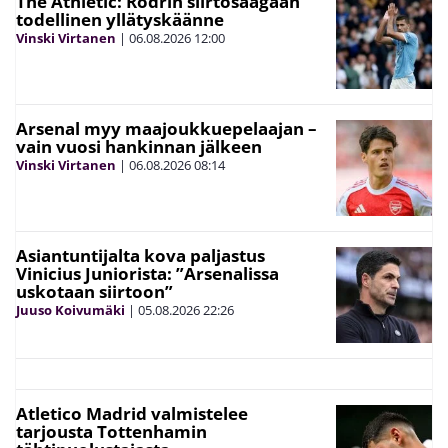
The Athletic: Rodrin siirtosaagaan
todellinen yllätyskäänne
Vinski Virtanen
|
06.08.2026
12:00
Arsenal myy maajoukkuepelaajan –
vain vuosi hankinnan jälkeen
Vinski Virtanen
|
06.08.2026
08:14
Asiantuntijalta kova paljastus
Vinicius Juniorista: ”Arsenalissa
uskotaan siirtoon”
Juuso Koivumäki
|
05.08.2026
22:26
Atletico Madrid valmistelee
tarjousta Tottenhamin