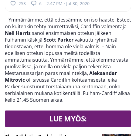
253
6
2:47 PM · Jul 30, 2020
– Ymmärrämme, että edessämme on iso haaste. Esteet
on kuitenkin tehty murrettaviksi, Cardiffin valmentaja
Neil Harris
sanoi ensimmäisen ottelun jälkeen.
Fulhamin käskijä
Scott Parker
vakuutti ryhmänsä
tiedostavan, ettei homma ole vielä valmis. – Näin
edellisen ottelun lopussa meiltä todellista
ammattimaisuutta. Ymmärrämme, että olemme vasta
puolivälissä, ja meillä on vielä paljon tekemistä.
Mestaruussarjan paras maalintekijä,
Aleksandar
Mitrovic
oli sivussa Cardiffin kohtaamisesta, eikä
Parker suostunut torstaiaamuna kertomaan, onko
serbialainen mukana kotikentällä. Fulham-Cardiff alkaa
kello 21.45 Suomen aikaa.
LUE MYÖS: