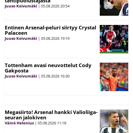
tähtipuolustajasta
Juuso Koivumäki
|
05.08.2026
20:54
Entinen Arsenal-peluri siirtyy Crystal
Palaceen
Juuso Koivumäki
|
05.08.2026
19:19
Tottenham avasi neuvottelut Cody
Gakposta
Juuso Koivumäki
|
05.08.2026
16:30
Megasiirto! Arsenal hankki Valioliiga-
seuran jalokiven
Väinö Helenius
|
05.08.2026
11:18