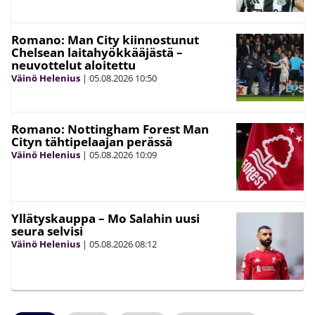
Romano: Man City kiinnostunut
Chelsean laitahyökkääjästä –
neuvottelut aloitettu
Väinö Helenius
|
05.08.2026
10:50
Romano: Nottingham Forest Man
Cityn tähtipelaajan perässä
Väinö Helenius
|
05.08.2026
10:09
Yllätyskauppa – Mo Salahin uusi
seura selvisi
Väinö Helenius
|
05.08.2026
08:12