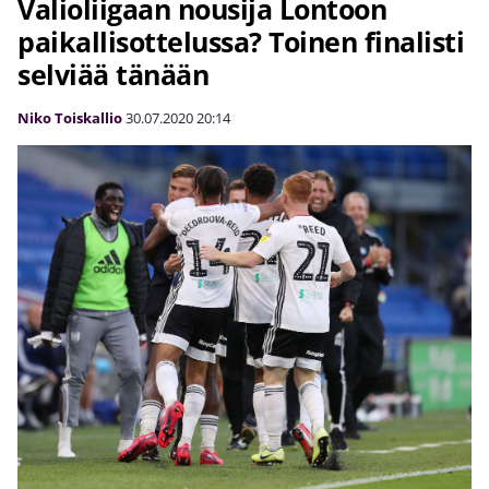
Valioliigaan nousija Lontoon
paikallisottelussa? Toinen finalisti
selviää tänään
Niko Toiskallio
30.07.2020
20:14