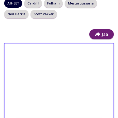
AIHEET
Cardiff
Fulham
Mestaruussarja
Neil Harris
Scott Parker
Jaa
1€ = 10€ arvosta
ilmaiskierroksia ilman
kierrätystä!
Talleta 1€
Saat heti 50 ilmaiskierrosta Tuohi 1000 -
peliin (arvo 0,20€ per kierros)!
Ei kierrätysvaatimusta!