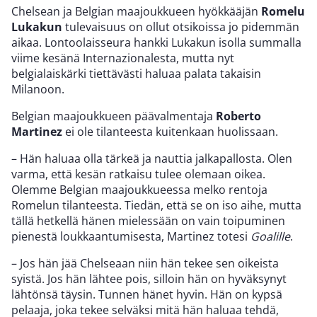
Chelsean ja Belgian maajoukkueen hyökkääjän
Romelu
Lukakun
tulevaisuus on ollut otsikoissa jo pidemmän
aikaa. Lontoolaisseura hankki Lukakun isolla summalla
viime kesänä Internazionalesta, mutta nyt
belgialaiskärki tiettävästi haluaa palata takaisin
Milanoon.
Belgian maajoukkueen päävalmentaja
Roberto
Martinez
ei ole tilanteesta kuitenkaan huolissaan.
– Hän haluaa olla tärkeä ja nauttia jalkapallosta. Olen
varma, että kesän ratkaisu tulee olemaan oikea.
Olemme Belgian maajoukkueessa melko rentoja
Romelun tilanteesta. Tiedän, että se on iso aihe, mutta
tällä hetkellä hänen mielessään on vain toipuminen
pienestä loukkaantumisesta, Martinez totesi
Goalille
.
– Jos hän jää Chelseaan niin hän tekee sen oikeista
syistä. Jos hän lähtee pois, silloin hän on hyväksynyt
lähtönsä täysin. Tunnen hänet hyvin. Hän on kypsä
pelaaja, joka tekee selväksi mitä hän haluaa tehdä,