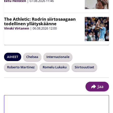
Eetu Hellsten
|
07.08.2026
11:46
The Athletic: Rodrin siirtosaagaan
todellinen yllätyskäänne
Vinski Virtanen
|
06.08.2026
12:00
AIHEET
Chelsea
Internazionale
Roberto Martinez
Romelu Lukaku
Siirtouutiset
Jaa
1€ = 10€ arvosta
ilmaiskierroksia ilman