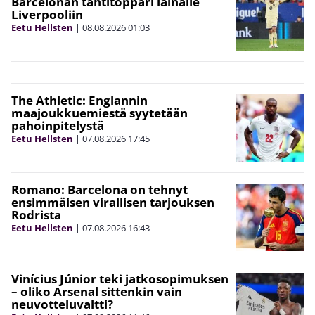
Barcelonan tähtitoppari lainalle
Liverpooliin
Eetu Hellsten
|
08.08.2026
01:03
The Athletic: Englannin
maajoukkuemiestä syytetään
pahoinpitelystä
Eetu Hellsten
|
07.08.2026
17:45
Romano: Barcelona on tehnyt
ensimmäisen virallisen tarjouksen
Rodrista
Eetu Hellsten
|
07.08.2026
16:43
Vinícius Júnior teki jatkosopimuksen
– oliko Arsenal sittenkin vain
neuvotteluvaltti?