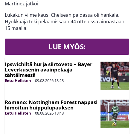
Martinez jatkoi.
Lukakun viime kausi Chelsean paidassa oli hankala.
Hyökkääjä teki pelaamissaan 44 ottelussa ainoastaan
15 maalia.
LUE MYÖS:
Ipswichiltä hurja siirtoveto – Bayer
Leverkusenin avainpelaaja
tähtäimessä
Eetu Hellsten
|
09.08.2026
13:23
Romano: Nottingham Forest nappasi
himoitun huippulupauksen
Eetu Hellsten
|
08.08.2026
18:48