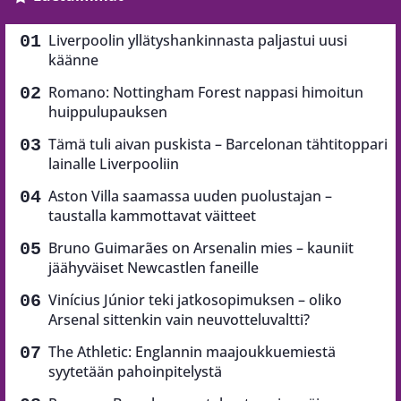
Liverpoolin yllätyshankinnasta paljastui uusi
käänne
Romano: Nottingham Forest nappasi himoitun
huippulupauksen
Tämä tuli aivan puskista – Barcelonan tähtitoppari
lainalle Liverpooliin
Aston Villa saamassa uuden puolustajan –
taustalla kammottavat väitteet
Bruno Guimarães on Arsenalin mies – kauniit
jäähyväiset Newcastlen faneille
Vinícius Júnior teki jatkosopimuksen – oliko
Arsenal sittenkin vain neuvotteluvaltti?
The Athletic: Englannin maajoukkuemiestä
syytetään pahoinpitelystä