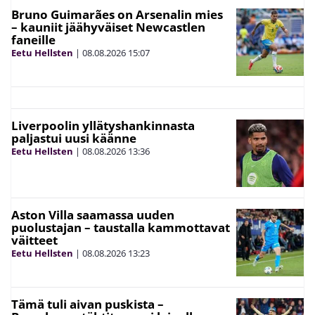
Bruno Guimarães on Arsenalin mies
– kauniit jäähyväiset Newcastlen
faneille
Eetu Hellsten
|
08.08.2026
15:07
Liverpoolin yllätyshankinnasta
paljastui uusi käänne
Eetu Hellsten
|
08.08.2026
13:36
Aston Villa saamassa uuden
puolustajan – taustalla kammottavat
väitteet
Eetu Hellsten
|
08.08.2026
13:23
Tämä tuli aivan puskista –