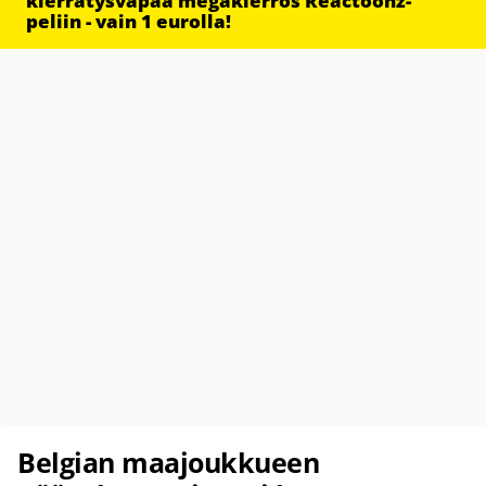
kierrätysvapaa megakierros Reactoonz-
peliin - vain 1 eurolla!
Belgian maajoukkueen