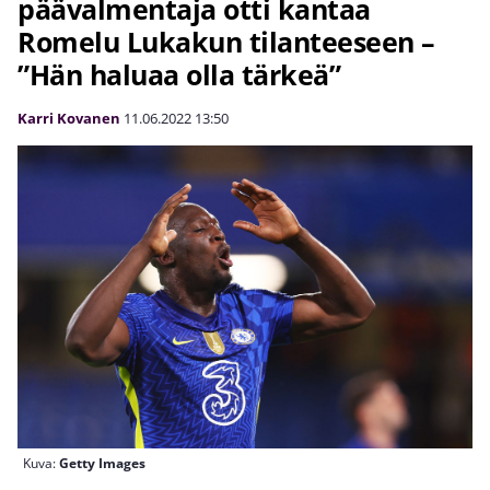
päävalmentaja otti kantaa
Romelu Lukakun tilanteeseen –
”Hän haluaa olla tärkeä”
Karri Kovanen
11.06.2022
13:50
Kuva:
Getty Images