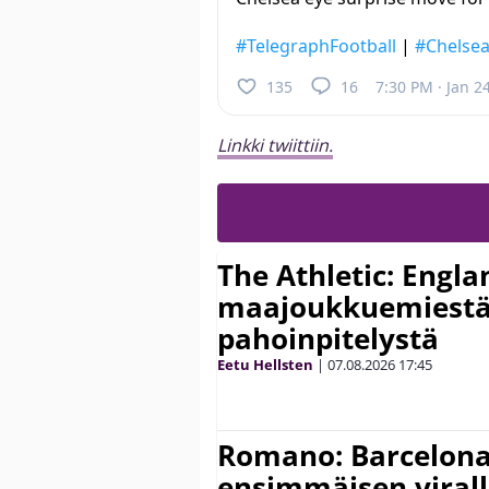
#TelegraphFootball
|
#Chelse
135
16
7:30 PM · Jan 2
Linkki twiittiin.
The Athletic: Engla
maajoukkuemiestä
pahoinpitelystä
Eetu Hellsten
|
07.08.2026
17:45
Romano: Barcelona
ensimmäisen virall