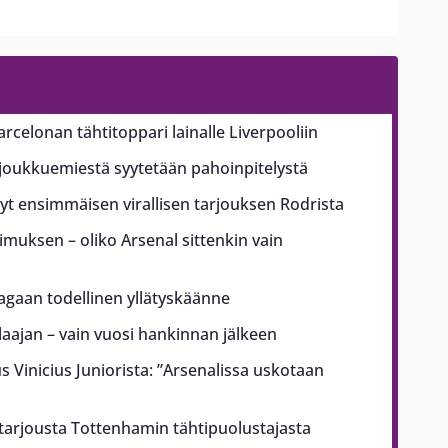
arcelonan tähtitoppari lainalle Liverpooliin
ajoukkuemiestä syytetään pahoinpitelystä
t ensimmäisen virallisen tarjouksen Rodrista
pimuksen – oliko Arsenal sittenkin vain
aagaan todellinen yllätyskäänne
ajan – vain vuosi hankinnan jälkeen
us Vinicius Juniorista: ”Arsenalissa uskotaan
 tarjousta Tottenhamin tähtipuolustajasta