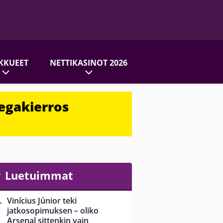
KKUEET
NETTIKASINOT 2026
egakierros
Luetuimmat
Vinícius Júnior teki
jatkosopimuksen – oliko
Arsenal sittenkin vain