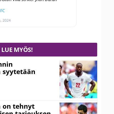
aFC
4, 2024
LUE MYÖS!
nnin
 syytetään
 on tehnyt
isen tarjouksen