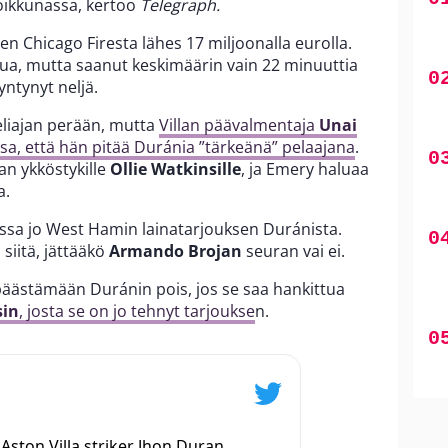
oikkunassa, kertoo
Telegraph.
tten Chicago Firesta lähes 17 miljoonalla eurolla.
lua, mutta saanut keskimäärin vain 22 minuuttia
yntynyt neljä.
peliajan perään, mutta
Villan päävalmentaja
Unai
a, että hän pitää Duránia ”tärkeänä” pelaajana
.
lan ykköstykille
Ollie Watkinsille
, ja Emery haluaa
a.
ussa jo West Hamin lainatarjouksen Duránista.
siitä, jättääkö
Armando Brojan
seuran vai ei.
 päästämään Duránin pois, jos se saa hankittua
sin
, josta se on jo tehnyt tarjoukse
n.
Aston Villa striker Jhon Duran