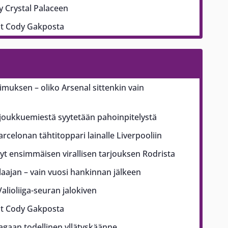
yy Crystal Palaceen
ut Cody Gakposta
pimuksen – oliko Arsenal sittenkin vain
ajoukkuemiestä syytetään pahoinpitelystä
arcelonan tähtitoppari lainalle Liverpooliin
t ensimmäisen virallisen tarjouksen Rodrista
ajan – vain vuosi hankinnan jälkeen
alioliiga-seuran jalokiven
ut Cody Gakposta
aagaan todellinen yllätyskäänne