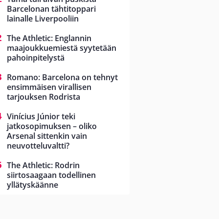
Barcelonan tähtitoppari
lainalle Liverpooliin
The Athletic: Englannin
maajoukkuemiestä syytetään
pahoinpitelystä
Romano: Barcelona on tehnyt
ensimmäisen virallisen
tarjouksen Rodrista
Vinícius Júnior teki
jatkosopimuksen – oliko
Arsenal sittenkin vain
neuvotteluvaltti?
The Athletic: Rodrin
siirtosaagaan todellinen
yllätyskäänne