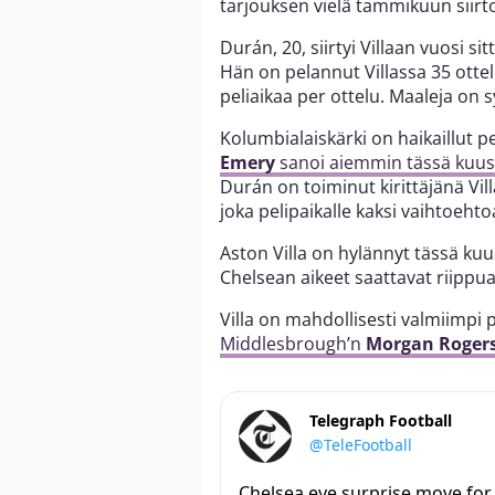
tarjouksen vielä tammikuun siirt
Durán, 20, siirtyi Villaan vuosi si
Hän on pelannut Villassa 35 otte
peliaikaa per ottelu. Maaleja on s
Kolumbialaiskärki on haikaillut 
Emery
sanoi aiemmin tässä kuuss
Durán on toiminut kirittäjänä Vil
joka pelipaikalle kaksi vaihtoehto
Aston Villa on hylännyt tässä ku
Chelsean aikeet saattavat riippua 
Villa on mahdollisesti valmiimpi
Middlesbrough’n
Morgan Roger
Telegraph Football
@TeleFootball
Chelsea eye surprise move for 