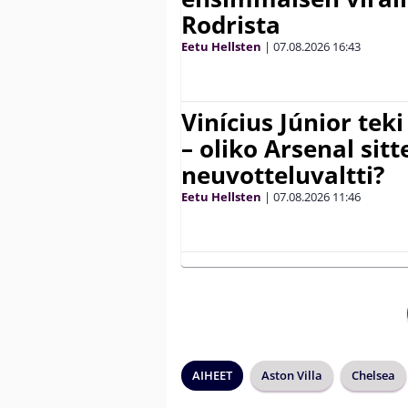
Rodrista
Eetu Hellsten
|
07.08.2026
16:43
Vinícius Júnior te
– oliko Arsenal sit
neuvotteluvaltti?
Eetu Hellsten
|
07.08.2026
11:46
AIHEET
Aston Villa
Chelsea