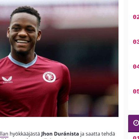
llan
hyökkääjästä
Jhon Duránista
ja saatta tehdä