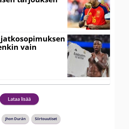
ki jatkosopimuksen
tenkin vain
Lataa lisää
Jhon Durán
Siirtouutiset