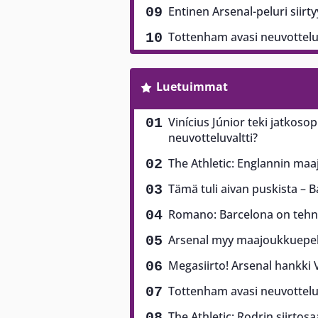
Entinen Arsenal-peluri siirt
Tottenham avasi neuvottel
Luetuimmat
Vinícius Júnior teki jatkoso
neuvotteluvaltti?
The Athletic: Englannin ma
Tämä tuli aivan puskista – B
Romano: Barcelona on tehny
Arsenal myy maajoukkuepela
Megasiirto! Arsenal hankki V
Tottenham avasi neuvottel
The Athletic: Rodrin siirtos