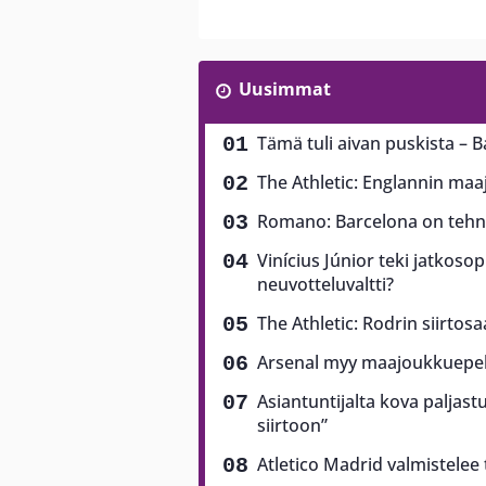
Uusimmat
Tämä tuli aivan puskista – B
The Athletic: Englannin ma
Romano: Barcelona on tehny
Vinícius Júnior teki jatkoso
neuvotteluvaltti?
The Athletic: Rodrin siirtos
Arsenal myy maajoukkuepela
Asiantuntijalta kova paljast
siirtoon”
Atletico Madrid valmistelee