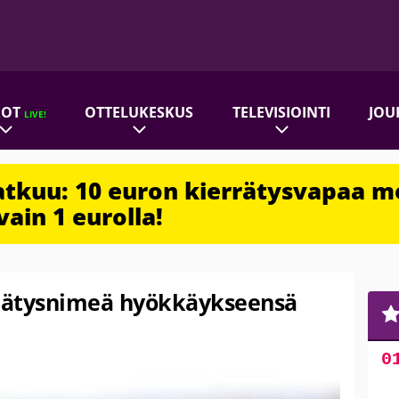
ROT
OTTELUKESKUS
TELEVISIOINTI
JOU
LIVE!
jatkuu: 10 euron kierrätysvapaa m
vain 1 eurolla!
llätysnimeä hyökkäykseensä