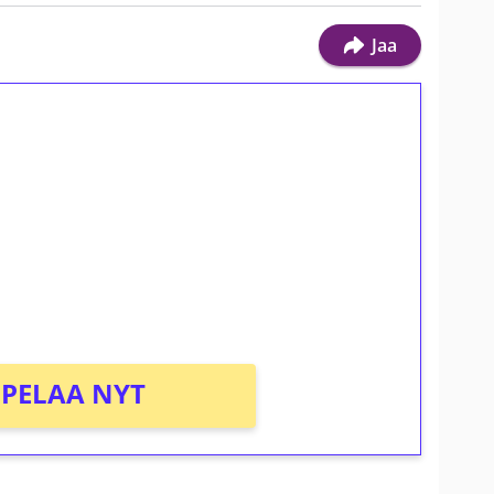
Jaa
ilmaiskierroksia ilman
osta Tuohi 1000 -peliin (arvo 0,20€ per
PELAA NYT