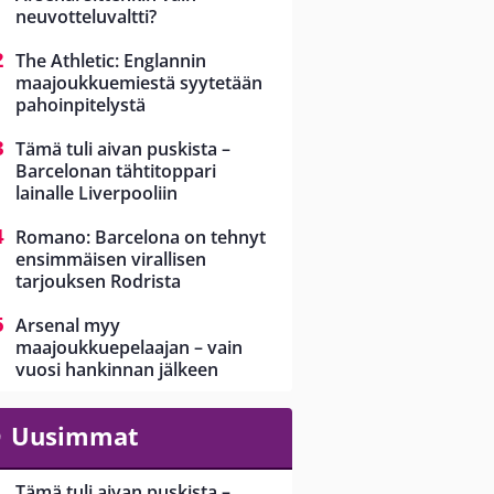
neuvotteluvaltti?
The Athletic: Englannin
maajoukkuemiestä syytetään
pahoinpitelystä
Tämä tuli aivan puskista –
Barcelonan tähtitoppari
lainalle Liverpooliin
Romano: Barcelona on tehnyt
ensimmäisen virallisen
tarjouksen Rodrista
Arsenal myy
maajoukkuepelaajan – vain
vuosi hankinnan jälkeen
Uusimmat
Tämä tuli aivan puskista –