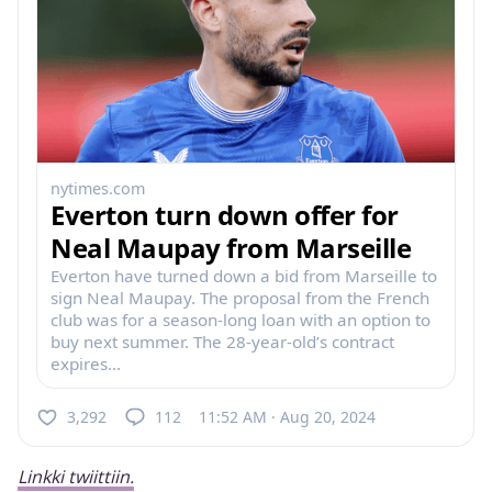
nytimes.com
Everton turn down offer for
Neal Maupay from Marseille
Everton have turned down a bid from Marseille to
sign Neal Maupay. The proposal from the French
club was for a season-long loan with an option to
buy next summer. The 28-year-old’s contract
expires...
3,292
112
11:52 AM · Aug 20, 2024
Linkki twiittiin.