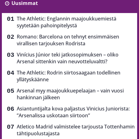
Uusimmat
The Athletic: Englannin maajoukkuemiestä
syytetään pahoinpitelystä
Romano: Barcelona on tehnyt ensimmäisen
virallisen tarjouksen Rodrista
Vinícius Júnior teki jatkosopimuksen – oliko
Arsenal sittenkin vain neuvotteluvaltti?
The Athletic: Rodrin siirtosaagaan todellinen
yllätyskäänne
Arsenal myy maajoukkuepelaajan – vain vuosi
hankinnan jälkeen
Asiantuntijalta kova paljastus Vinicius Juniorista:
”Arsenalissa uskotaan siirtoon”
Atletico Madrid valmistelee tarjousta Tottenhamin
tähtipuolustajasta