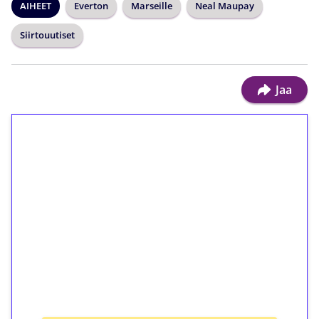
AIHEET
Everton
Marseille
Neal Maupay
Siirtouutiset
Jaa
1€ = 10€ arvosta
ilmaiskierroksia ilman
kierrätystä!
Talleta 1€
Saat heti 50 ilmaiskierrosta Tuohi 1000 -
peliin (arvo 0,20€ per kierros)!
Ei kierrätysvaatimusta!