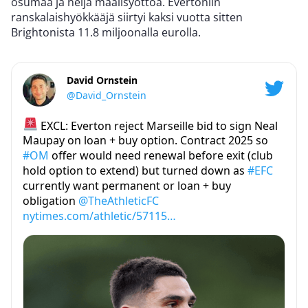
osumaa ja neljä maalisyöttöä. Evertoniin
ranskalaishyökkääjä siirtyi kaksi vuotta sitten
Brightonista 11.8 miljoonalla eurolla.
David Ornstein
@David_Ornstein
EXCL: Everton reject Marseille bid to sign Neal
Maupay on loan + buy option. Contract 2025 so
#OM
offer would need renewal before exit (club
hold option to extend) but turned down as
#EFC
currently want permanent or loan + buy
obligation
@TheAthleticFC
nytimes.com/athletic/57115…