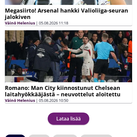
Megasiirto! Arsenal hankki Valioliiga-seuran
jalokiven
Väinö Helenius
|
05.08.2026
11:18
Romano: Man City kiinnostunut Chelsean
laitahyökkääjästä – neuvottelut aloitettu
Väinö Helenius
|
05.08.2026
10:50
Lataa lisää