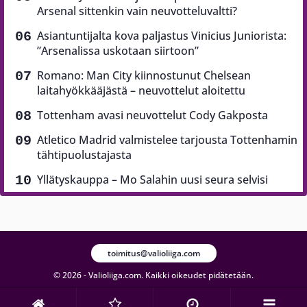
Arsenal sittenkin vain neuvotteluvaltti?
Asiantuntijalta kova paljastus Vinicius Juniorista:
”Arsenalissa uskotaan siirtoon”
Romano: Man City kiinnostunut Chelsean
laitahyökkääjästä – neuvottelut aloitettu
Tottenham avasi neuvottelut Cody Gakposta
Atletico Madrid valmistelee tarjousta Tottenhamin
tähtipuolustajasta
Yllätyskauppa – Mo Salahin uusi seura selvisi
toimitus@valioliiga.com
© 2026 - Valioliiga.com. Kaikki oikeudet pidätetään.