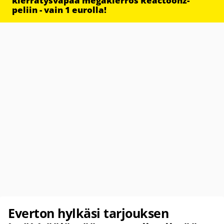
kierrätysvapaa megakierros Reactoonz-
peliin - vain 1 eurolla!
Everton hylkäsi tarjouksen