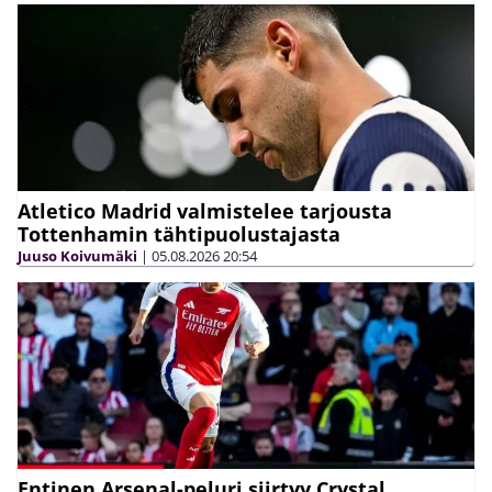
Atletico Madrid valmistelee tarjousta
Tottenhamin tähtipuolustajasta
Juuso Koivumäki
|
05.08.2026
20:54
Entinen Arsenal-peluri siirtyy Crystal