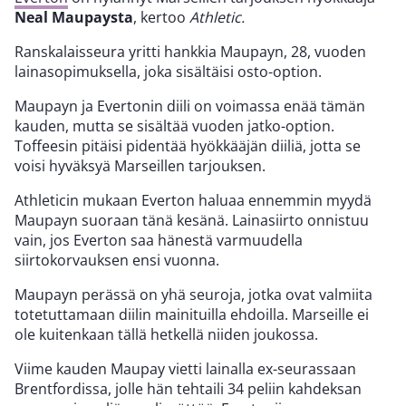
Neal Maupaysta
, kertoo
Athletic.
Ranskalaisseura yritti hankkia Maupayn, 28, vuoden
lainasopimuksella, joka sisältäisi osto-option.
Maupayn ja Evertonin diili on voimassa enää tämän
kauden, mutta se sisältää vuoden jatko-option.
Toffeesin pitäisi pidentää hyökkääjän diiliä, jotta se
voisi hyväksyä Marseillen tarjouksen.
Athleticin mukaan Everton haluaa ennemmin myydä
Maupayn suoraan tänä kesänä. Lainasiirto onnistuu
vain, jos Everton saa hänestä varmuudella
siirtokorvauksen ensi vuonna.
Maupayn perässä on yhä seuroja, jotka ovat valmiita
totetuttamaan diilin mainituilla ehdoilla. Marseille ei
ole kuitenkaan tällä hetkellä niiden joukossa.
Viime kauden Maupay vietti lainalla ex-seurassaan
Brentfordissa, jolle hän tehtaili 34 peliin kahdeksan