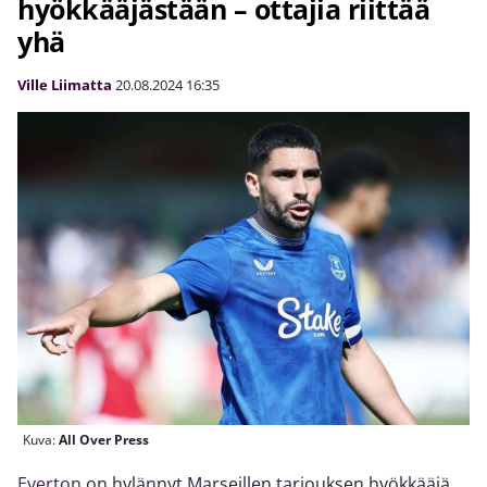
hyökkääjästään – ottajia riittää
yhä
Ville Liimatta
20.08.2024
16:35
Kuva:
All Over Press
Everton
on hylännyt Marseillen tarjouksen hyökkääjä