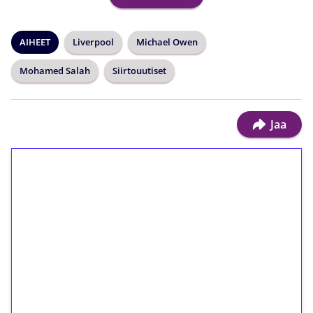
AIHEET
Liverpool
Michael Owen
Mohamed Salah
Siirtouutiset
Jaa
1€ = 10€ arvosta
ilmaiskierroksia ilman
kierrätystä!
Talleta 1€
Saat heti 50 ilmaiskierrosta Tuohi 1000 -
peliin (arvo 0,20€ per kierros)!