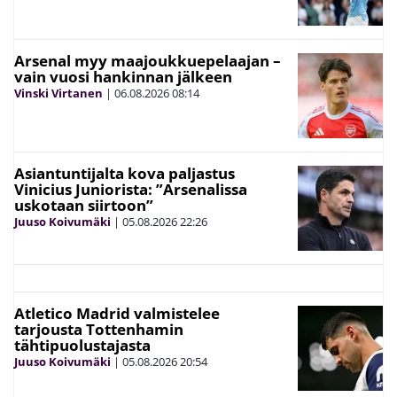
Arsenal myy maajoukkuepelaajan –
vain vuosi hankinnan jälkeen
Vinski Virtanen
|
06.08.2026
08:14
Asiantuntijalta kova paljastus
Vinicius Juniorista: ”Arsenalissa
uskotaan siirtoon”
Juuso Koivumäki
|
05.08.2026
22:26
Atletico Madrid valmistelee
tarjousta Tottenhamin
tähtipuolustajasta
Juuso Koivumäki
|
05.08.2026
20:54