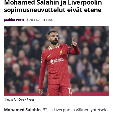
Mohamed Salahin ja Liverpoolin
sopimusneuvottelut eivät etene
Jaakko Perttilä
28.11.2024
14:02
Kuva:
All Over Press
Mohamed Salahin
, 32, ja Liverpoolin välinen yhteiselo