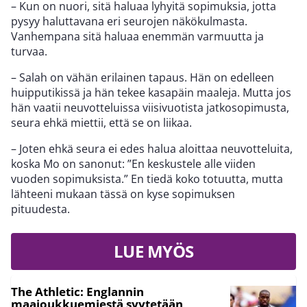
– Kun on nuori, sitä haluaa lyhyitä sopimuksia, jotta
pysyy haluttavana eri seurojen näkökulmasta.
Vanhempana sitä haluaa enemmän varmuutta ja
turvaa.
– Salah on vähän erilainen tapaus. Hän on edelleen
huipputikissä ja hän tekee kasapäin maaleja. Mutta jos
hän vaatii neuvotteluissa viisivuotista jatkosopimusta,
seura ehkä miettii, että se on liikaa.
– Joten ehkä seura ei edes halua aloittaa neuvotteluita,
koska Mo on sanonut: ”En keskustele alle viiden
vuoden sopimuksista.” En tiedä koko totuutta, mutta
lähteeni mukaan tässä on kyse sopimuksen
pituudesta.
LUE MYÖS
The Athletic: Englannin
maajoukkuemiestä syytetään