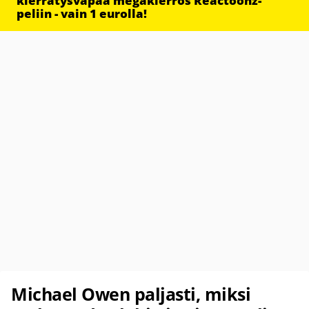
kierrätysvapaa megakierros Reactoonz-
peliin - vain 1 eurolla!
Michael Owen paljasti, miksi