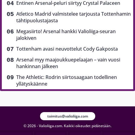
Entinen Arsenal-peluri siirtyy Crystal Palaceen
Atletico Madrid valmistelee tarjousta Tottenhamin
tähtipuolustajasta
Megasiirto! Arsenal hankki Valioliiga-seuran
jalokiven
Tottenham avasi neuvottelut Cody Gakposta
Arsenal myy maajoukkuepelaajan – vain vuosi
hankinnan jälkeen
The Athletic: Rodrin siirtosaagaan todellinen
yllätyskäänne
toimitus@valioliiga.com
© 2026 - Valioliiga.com. Kaikki oikeudet pidätetään.