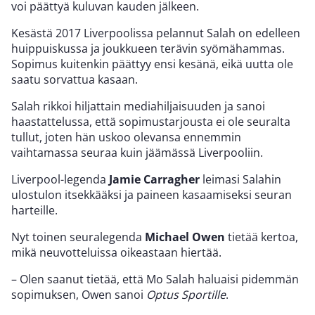
voi päättyä kuluvan kauden jälkeen.
Kesästä 2017 Liverpoolissa pelannut Salah on edelleen
huippuiskussa ja joukkueen terävin syömähammas.
Sopimus kuitenkin päättyy ensi kesänä, eikä uutta ole
saatu sorvattua kasaan.
Salah rikkoi hiljattain mediahiljaisuuden ja sanoi
haastattelussa, että sopimustarjousta ei ole seuralta
tullut, joten hän uskoo olevansa ennemmin
vaihtamassa seuraa kuin jäämässä Liverpooliin.
Liverpool-legenda
Jamie Carragher
leimasi Salahin
ulostulon itsekkääksi ja paineen kasaamiseksi seuran
harteille.
Nyt toinen seuralegenda
Michael Owen
tietää kertoa,
mikä neuvotteluissa oikeastaan hiertää.
– Olen saanut tietää, että Mo Salah haluaisi pidemmän
sopimuksen, Owen sanoi
Optus Sportille
.