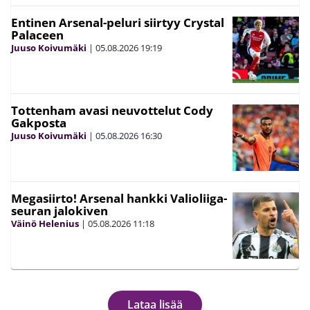
Entinen Arsenal-peluri siirtyy Crystal
Palaceen
Juuso Koivumäki
|
05.08.2026
19:19
Tottenham avasi neuvottelut Cody
Gakposta
Juuso Koivumäki
|
05.08.2026
16:30
Megasiirto! Arsenal hankki Valioliiga-
seuran jalokiven
Väinö Helenius
|
05.08.2026
11:18
Lataa lisää