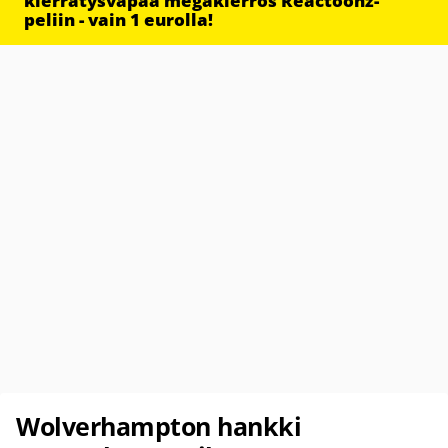
kierrätysvapaa megakierros Reactoonz-
peliin - vain 1 eurolla!
Wolverhampton hankki