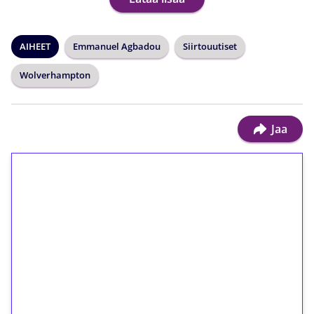
AIHEET
Emmanuel Agbadou
Siirtouutiset
Wolverhampton
Jaa
1€ = 10€ arvosta
ilmaiskierroksia ilman
kierrätystä!
Talleta 1€
Saat heti 50 ilmaiskierrosta Tuohi 1000 -
peliin (arvo 0,20€ per kierros)!