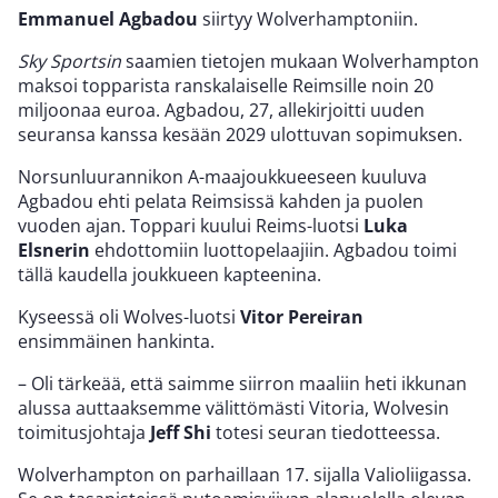
Emmanuel Agbadou
siirtyy Wolverhamptoniin.
Sky Sportsin
saamien tietojen mukaan Wolverhampton
maksoi topparista ranskalaiselle Reimsille noin 20
miljoonaa euroa. Agbadou, 27, allekirjoitti uuden
seuransa kanssa kesään 2029 ulottuvan sopimuksen.
Norsunluurannikon A-maajoukkueeseen kuuluva
Agbadou ehti pelata Reimsissä kahden ja puolen
vuoden ajan. Toppari kuului Reims-luotsi
Luka
Elsnerin
ehdottomiin luottopelaajiin. Agbadou toimi
tällä kaudella joukkueen kapteenina.
Kyseessä oli Wolves-luotsi
Vitor Pereiran
ensimmäinen hankinta.
– Oli tärkeää, että saimme siirron maaliin heti ikkunan
alussa auttaaksemme välittömästi Vitoria, Wolvesin
toimitusjohtaja
Jeff Shi
totesi seuran tiedotteessa.
Wolverhampton on parhaillaan 17. sijalla Valioliigassa.