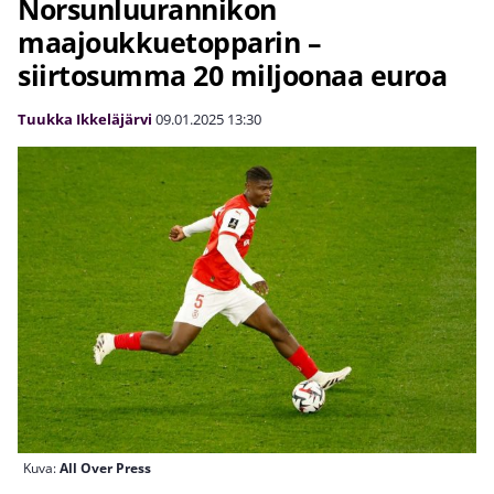
Norsunluurannikon
maajoukkuetopparin –
siirtosumma 20 miljoonaa euroa
Tuukka Ikkeläjärvi
09.01.2025
13:30
Kuva:
All Over Press