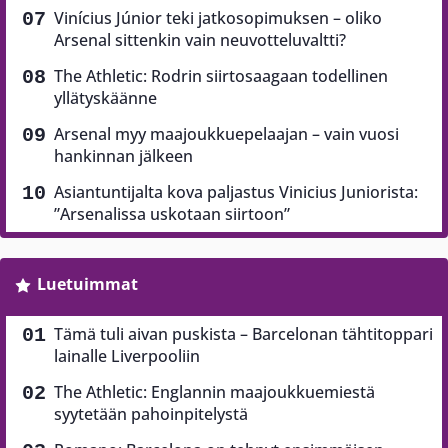
Vinícius Júnior teki jatkosopimuksen – oliko
Arsenal sittenkin vain neuvotteluvaltti?
The Athletic: Rodrin siirtosaagaan todellinen
yllätyskäänne
Arsenal myy maajoukkuepelaajan – vain vuosi
hankinnan jälkeen
Asiantuntijalta kova paljastus Vinicius Juniorista:
”Arsenalissa uskotaan siirtoon”
Luetuimmat
Tämä tuli aivan puskista – Barcelonan tähtitoppari
lainalle Liverpooliin
The Athletic: Englannin maajoukkuemiestä
syytetään pahoinpitelystä