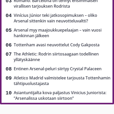
Romano: Barcelona on tehnyt ensimmäisen
virallisen tarjouksen Rodrista
Vinícius Júnior teki jatkosopimuksen – oliko
Arsenal sittenkin vain neuvotteluvaltti?
Arsenal myy maajoukkuepelaajan – vain vuosi
hankinnan jälkeen
Tottenham avasi neuvottelut Cody Gakposta
The Athletic: Rodrin siirtosaagaan todellinen
yllätyskäänne
Entinen Arsenal-peluri siirtyy Crystal Palaceen
Atletico Madrid valmistelee tarjousta Tottenhamin
tähtipuolustajasta
Asiantuntijalta kova paljastus Vinicius Juniorista:
”Arsenalissa uskotaan siirtoon”