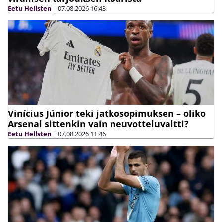
Eetu Hellsten
|
07.08.2026
16:43
Vinícius Júnior teki jatkosopimuksen – oliko
Arsenal sittenkin vain neuvotteluvaltti?
Eetu Hellsten
|
07.08.2026
11:46