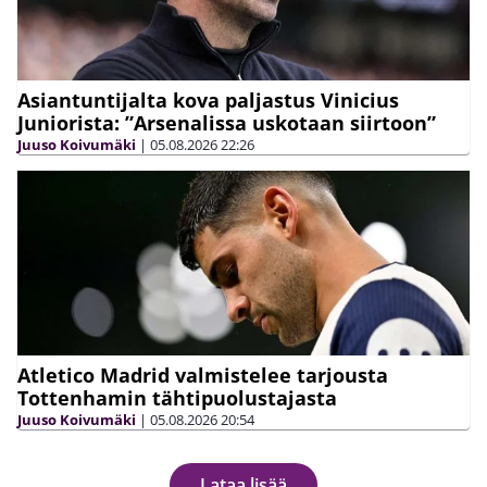
Asiantuntijalta kova paljastus Vinicius
Juniorista: ”Arsenalissa uskotaan siirtoon”
Juuso Koivumäki
|
05.08.2026
22:26
Atletico Madrid valmistelee tarjousta
Tottenhamin tähtipuolustajasta
Juuso Koivumäki
|
05.08.2026
20:54
Lataa lisää