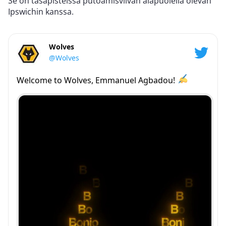
Se on tasapisteissä putoamisviivan alapuolella olevan
Ipswichin kanssa.
Wolves
@Wolves
Welcome to Wolves, Emmanuel Agbadou!