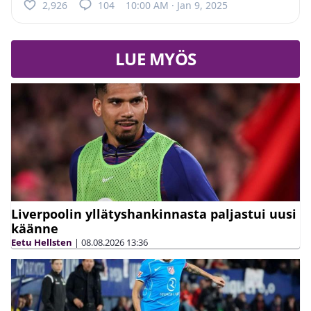
2,926
104
10:00 AM · Jan 9, 2025
LUE MYÖS
Liverpoolin yllätyshankinnasta paljastui uusi
käänne
Eetu Hellsten
|
08.08.2026
13:36