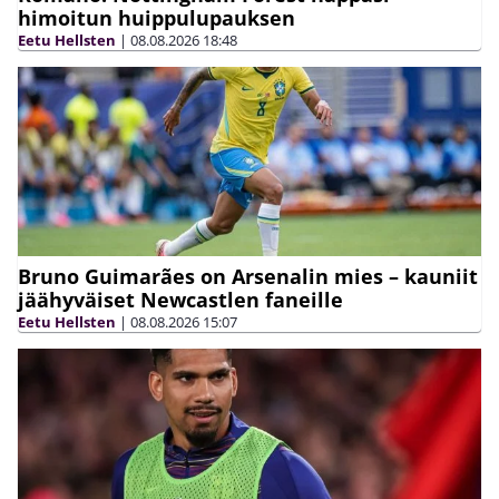
himoitun huippulupauksen
Eetu Hellsten
|
08.08.2026
18:48
Bruno Guimarães on Arsenalin mies – kauniit
jäähyväiset Newcastlen faneille
Eetu Hellsten
|
08.08.2026
15:07