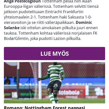
Ange Postecogloun
Tottenham pelaa niin ikään
Eurooppa-liigan välierissä. Tottenham selvitti tiensä
jatkoon pudotettuaan Eintracht Frankfurtin
yhteismaalein 2-1. Tottenham haki Saksasta 1-0-
vierasvoiton ja se riitti välieräpaikkaan.
Dominic
Solanke
iski ottelun ainokaisen pilkulta juuri ennen
taukoa. Tottenham kohtaa välierissä norjalaisen FK
Bodø/Glimtin, joka pudotti Lazion pilkuilla.
LUE MYÖS
Romano: Nottingham Forest nappasi