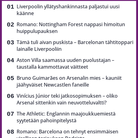
Liverpoolin yllätyshankinnasta paljastui uusi
käänne
Romano: Nottingham Forest nappasi himoitun
huippulupauksen
Tämä tuli aivan puskista – Barcelonan tähtitoppari
lainalle Liverpooliin
Aston Villa saamassa uuden puolustajan –
taustalla kammottavat väitteet
Bruno Guimarães on Arsenalin mies – kauniit
jäähyväiset Newcastlen faneille
Vinícius Júnior teki jatkosopimuksen – oliko
Arsenal sittenkin vain neuvotteluvaltti?
The Athletic: Englannin maajoukkuemiestä
syytetään pahoinpitelystä
Romano: Barcelona on tehnyt ensimmäisen