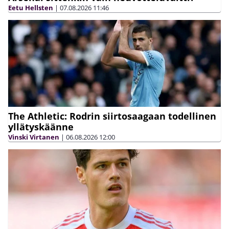
Eetu Hellsten
|
07.08.2026
11:46
The Athletic: Rodrin siirtosaagaan todellinen
yllätyskäänne
Vinski Virtanen
|
06.08.2026
12:00