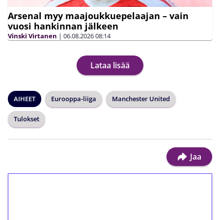
Arsenal myy maajoukkuepelaajan – vain
vuosi hankinnan jälkeen
Vinski Virtanen
|
06.08.2026
08:14
Lataa lisää
AIHEET
Eurooppa-liiga
Manchester United
Tulokset
Jaa
1€ = 10€ arvosta
ilmaiskierroksia ilman