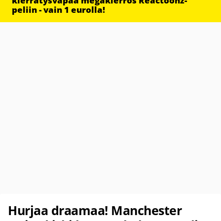
kierrätysvapaa megakierros Reactoonz-
peliin - vain 1 eurolla!
Hurjaa draamaa! Manchester