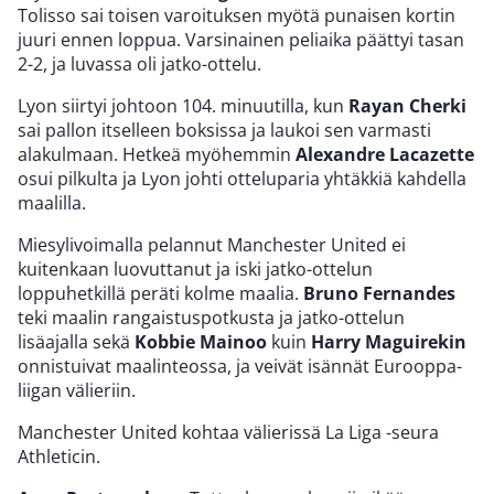
Tolisso sai toisen varoituksen myötä punaisen kortin
juuri ennen loppua. Varsinainen peliaika päättyi tasan
2-2, ja luvassa oli jatko-ottelu.
Lyon siirtyi johtoon 104. minuutilla, kun
Rayan Cherki
sai pallon itselleen boksissa ja laukoi sen varmasti
alakulmaan. Hetkeä myöhemmin
Alexandre Lacazette
osui pilkulta ja Lyon johti otteluparia yhtäkkiä kahdella
maalilla.
Miesylivoimalla pelannut Manchester United ei
kuitenkaan luovuttanut ja iski jatko-ottelun
loppuhetkillä peräti kolme maalia.
Bruno Fernandes
teki maalin rangaistuspotkusta ja jatko-ottelun
lisäajalla sekä
Kobbie Mainoo
kuin
Harry Maguirekin
onnistuivat maalinteossa, ja veivät isännät Eurooppa-
liigan välieriin.
Manchester United kohtaa välierissä La Liga -seura
Athleticin.