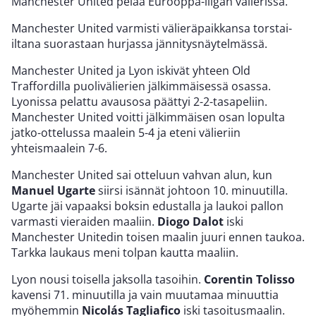
Manchester United pelaa Eurooppa-liigan välierissä.
Manchester United varmisti välieräpaikkansa torstai-
iltana suorastaan hurjassa jännitysnäytelmässä.
Manchester United ja Lyon iskivät yhteen Old
Traffordilla puolivälierien jälkimmäisessä osassa.
Lyonissa pelattu avausosa päättyi 2-2-tasapeliin.
Manchester United voitti jälkimmäisen osan lopulta
jatko-ottelussa maalein 5-4 ja eteni välieriin
yhteismaalein 7-6.
Manchester United sai otteluun vahvan alun, kun
Manuel Ugarte
siirsi isännät johtoon 10. minuutilla.
Ugarte jäi vapaaksi boksin edustalla ja laukoi pallon
varmasti vieraiden maaliin.
Diogo Dalot
iski
Manchester Unitedin toisen maalin juuri ennen taukoa.
Tarkka laukaus meni tolpan kautta maaliin.
Lyon nousi toisella jaksolla tasoihin.
Corentin Tolisso
kavensi 71. minuutilla ja vain muutamaa minuuttia
myöhemmin
Nicolás Tagliafico
iski tasoitusmaalin.