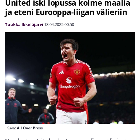
United iski lopussa kolme maalia
ja eteni Eurooppa-liigan välieriin
Tuukka Ikkeläjärvi
18.04.2025
00:50
Kuva:
All Over Press