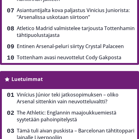
Asiantuntijalta kova paljastus Vinicius Juniorista:
”Arsenalissa uskotaan siirtoon”
Atletico Madrid valmistelee tarjousta Tottenhamin
tähtipuolustajasta
Entinen Arsenal-peluri siirtyy Crystal Palaceen
Tottenham avasi neuvottelut Cody Gakposta
Luetuimmat
Vinícius Júnior teki jatkosopimuksen – oliko
Arsenal sittenkin vain neuvotteluvaltti?
The Athletic: Englannin maajoukkuemiestä
syytetään pahoinpitelystä
Tämä tuli aivan puskista – Barcelonan tähtitoppari
lainalle Liverpooliin