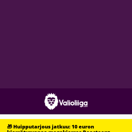
🎁 Huipputarjous jatkuu: 10 euron