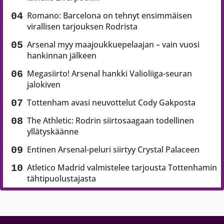
Romano: Barcelona on tehnyt ensimmäisen
virallisen tarjouksen Rodrista
Arsenal myy maajoukkuepelaajan – vain vuosi
hankinnan jälkeen
Megasiirto! Arsenal hankki Valioliiga-seuran
jalokiven
Tottenham avasi neuvottelut Cody Gakposta
The Athletic: Rodrin siirtosaagaan todellinen
yllätyskäänne
Entinen Arsenal-peluri siirtyy Crystal Palaceen
Atletico Madrid valmistelee tarjousta Tottenhamin
tähtipuolustajasta