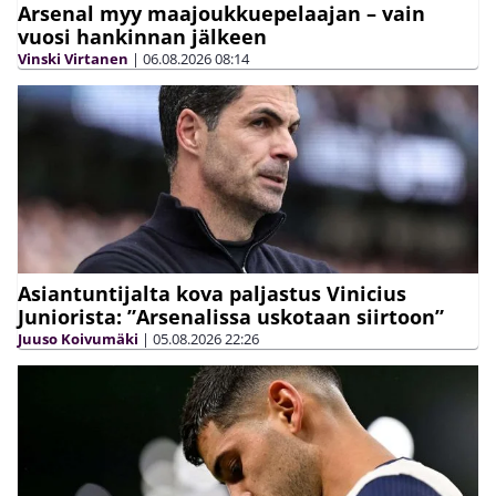
Arsenal myy maajoukkuepelaajan – vain
vuosi hankinnan jälkeen
Vinski Virtanen
|
06.08.2026
08:14
Asiantuntijalta kova paljastus Vinicius
Juniorista: ”Arsenalissa uskotaan siirtoon”
Juuso Koivumäki
|
05.08.2026
22:26