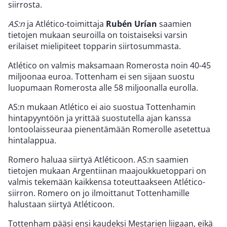
siirrosta.
AS:n
ja Atlético-toimittaja
Rubén Urían
saamien
tietojen mukaan seuroilla on toistaiseksi varsin
erilaiset mielipiteet topparin siirtosummasta.
Atlético on valmis maksamaan Romerosta noin 40-45
miljoonaa euroa. Tottenham ei sen sijaan suostu
luopumaan Romerosta alle 58 miljoonalla eurolla.
AS:n mukaan Atlético ei aio suostua Tottenhamin
hintapyyntöön ja yrittää suostutella ajan kanssa
lontoolaisseuraa pienentämään Romerolle asetettua
hintalappua.
Romero haluaa siirtyä Atléticoon. AS:n saamien
tietojen mukaan Argentiinan maajoukkuetoppari on
valmis tekemään kaikkensa toteuttaakseen Atlético-
siirron. Romero on jo ilmoittanut Tottenhamille
halustaan siirtyä Atléticoon.
Tottenham pääsi ensi kaudeksi Mestarien liigaan, eikä