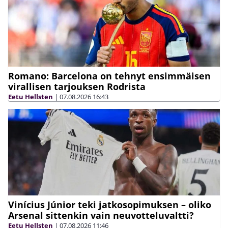
Romano: Barcelona on tehnyt ensimmäisen
virallisen tarjouksen Rodrista
Eetu Hellsten
|
07.08.2026
16:43
Vinícius Júnior teki jatkosopimuksen – oliko
Arsenal sittenkin vain neuvotteluvaltti?
Eetu Hellsten
|
07.08.2026
11:46