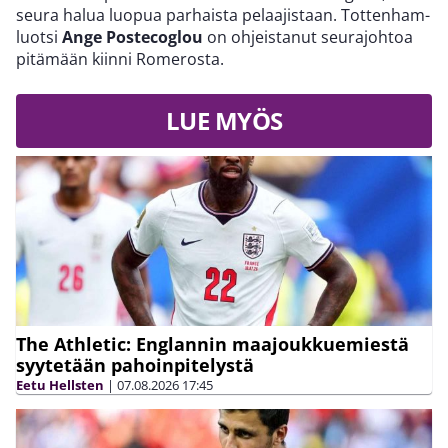
seura halua luopua parhaista pelaajistaan. Tottenham-
luotsi
Ange Postecoglou
on ohjeistanut seurajohtoa
pitämään kiinni Romerosta.
LUE MYÖS
The Athletic: Englannin maajoukkuemiestä
syytetään pahoinpitelystä
Eetu Hellsten
|
07.08.2026
17:45