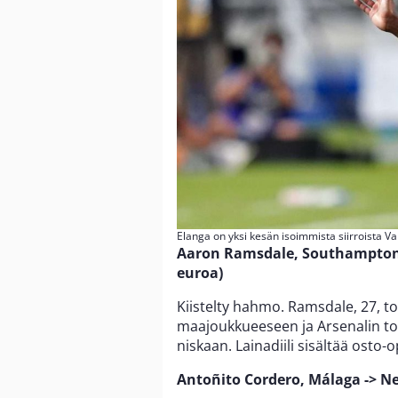
Elanga on yksi kesän isoimmista siirroista Va
Aaron Ramsdale, Southampton 
euroa)
Kiistelty hahmo. Ramsdale, 27, t
maajoukkueeseen ja Arsenalin tol
niskaan. Lainadiili sisältää osto-o
Antoñito Cordero, Málaga -> N