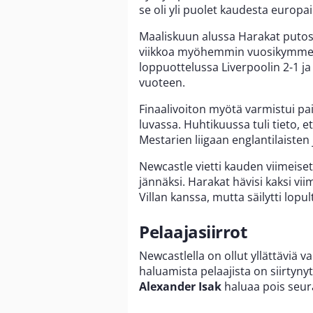
se oli yli puolet kaudesta europaik
Maaliskuun alussa Harakat putosi 
viikkoa myöhemmin vuosikymmenie
loppuottelussa Liverpoolin 2-1 
vuoteen.
Finaalivoiton myötä varmistui pa
luvassa. Huhtikuussa tuli tieto, 
Mestarien liigaan englantilaiste
Newcastle vietti kauden viimeiset
jännäksi. Harakat hävisi kaksi vii
Villan kanssa, mutta säilytti lop
Pelaajasiirrot
Newcastlella on ollut yllättäviä 
haluamista pelaajista on siirtyn
Alexander Isak
haluaa pois seur