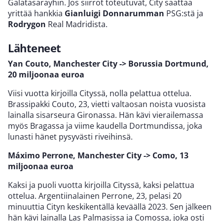
Galatasarayhin. Jos siirrot toteutuvat, City saattaa
yrittää hankkia
Gianluigi Donnarumman
PSG:stä ja
Rodrygon
Real Madridista.
Lähteneet
Yan Couto, Manchester City -> Borussia Dortmund,
20 miljoonaa euroa
Viisi vuotta kirjoilla Cityssä, nolla pelattua ottelua.
Brassipakki Couto, 23, vietti valtaosan noista vuosista
lainalla sisarseura Gironassa. Hän kävi vierailemassa
myös Bragassa ja viime kaudella Dortmundissa, joka
lunasti hänet pysyvästi riveihinsä.
Máximo Perrone, Manchester City -> Como, 13
miljoonaa euroa
Kaksi ja puoli vuotta kirjoilla Cityssä, kaksi pelattua
ottelua. Argentiinalainen Perrone, 23, pelasi 20
minuuttia Cityn keskikentällä keväällä 2023. Sen jälkeen
hän kävi lainalla Las Palmasissa ja Comossa, joka osti