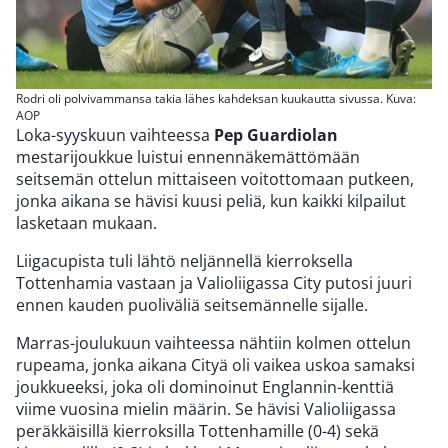
Rodri oli polvivammansa takia lähes kahdeksan kuukautta sivussa. Kuva:
AOP
Loka-syyskuun vaihteessa
Pep Guardiolan
mestarijoukkue luistui ennennäkemättömään
seitsemän ottelun mittaiseen voitottomaan putkeen,
jonka aikana se hävisi kuusi peliä, kun kaikki kilpailut
lasketaan mukaan.
Liigacupista tuli lähtö neljännellä kierroksella
Tottenhamia vastaan ja Valioliigassa City putosi juuri
ennen kauden puoliväliä seitsemännelle sijalle.
Marras-joulukuun vaihteessa nähtiin kolmen ottelun
rupeama, jonka aikana Cityä oli vaikea uskoa samaksi
joukkueeksi, joka oli dominoinut Englannin-kenttiä
viime vuosina mielin määrin. Se hävisi Valioliigassa
peräkkäisillä kierroksilla Tottenhamille (0-4) sekä