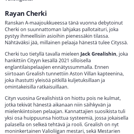
Rayan Cherki
Ranskan A-maajoukkueessa tänä vuonna debytoinut
Cherki on suunnattoman lahjakas pallotaituri, joka
pystyy ihmeellisiin asioihin pienessäkin tilassa.
Nähtäväksi jää, millainen pelaaja hänestä tulee Cityssä.
Cherki tuo tietyllä tavalla mieleen
Jack Grealishin
, joka
hankittiin Cityyn kesällä 2021 silloisella
englantilaispelaajien ennätyssummalla. Ennen
siirtoaan Grealish tunnettiin Aston Villan kapteenina,
joka ihastutti yleisöä pitkillä kuljetuksillaan ja
omintakeisilla ratkaisuillaan.
Cityn vuosina Grealishistä on hiottu pois ne kulmat,
jotka tekivät hänestä aikanaan niin säihkyvän ja
mielenkiintoisen pelaajan. Kannattajien suosikista tuli
yksi osa huippuunsa hiottua systeemiä, jossa jokaisella
palasella on selkeä tehtävä ja rooli. Grealish on nyt
moninkertainen Valioliigan mestari, sekä Mestarien