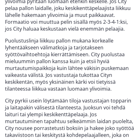
ylivoimia pyritään luomaan etenkin keskelle. Jos City
pelaa pallon laidalle, joku keskikenttäpelaajista liikkuu
lähelle hakemaan ylivoimia ja muut paikkaavat.
Formaatio voi muuttua pelin sisällä myös 2-3-4-1:ksi,
jos City haluaa keskustaan vielä enemmän pelaajia.
Puolustuslinja liikkuu pallon mukana korkealle
lyhentääkseen välimatkoja ja tarjotakseen
syöttövaihtoehtoja kierrättämiseen. City puolustaa
mieluummin pallon kanssa kuin ja etsii hyviä
murtautumispaikkoja kuin lähtee väkisin puskemaan
vaikeasta välistä. Jos vastustaja tukottaa Cityn
keskikentän, myös yksinäinen kärki voi tietyissä
tilanteessa liikkua vastaan luomaan ylivoimia.
City pyrkii usein löytämään tiloja vastustajan topparin
ja laitapakin välisestä tilanteesta. Juoksun voi tehdä
laituri tai ylempi keskikenttäpelaaja. Jos
murtautuminen tapahtuu selkeämmin laidan puolelta,
City nousee porrastetusti boksiin ja hakee joko syöttöä
takaviistoon tai keskitystä kohdepelaajalleen, joka on