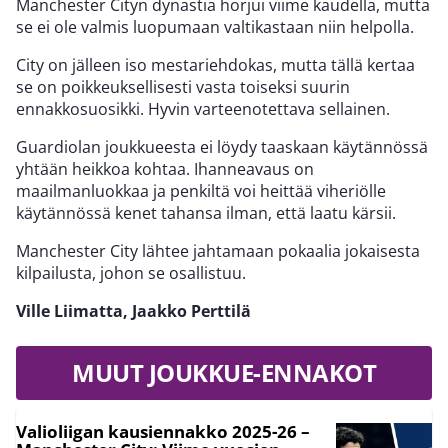
Manchester Cityn dynastia horjui viime kaudella, mutta
se ei ole valmis luopumaan valtikastaan niin helpolla.
City on jälleen iso mestariehdokas, mutta tällä kertaa
se on poikkeuksellisesti vasta toiseksi suurin
ennakkosuosikki. Hyvin varteenotettava sellainen.
Guardiolan joukkueesta ei löydy taaskaan käytännössä
yhtään heikkoa kohtaa. Ihanneavaus on
maailmanluokkaa ja penkiltä voi heittää viheriölle
käytännössä kenet tahansa ilman, että laatu kärsii.
Manchester City lähtee jahtamaan pokaalia jokaisesta
kilpailusta, johon se osallistuu.
Ville Liimatta, Jaakko Perttilä
MUUT JOUKKUE-ENNAKOT
Valioliigan kausiennakko 2025-26 –