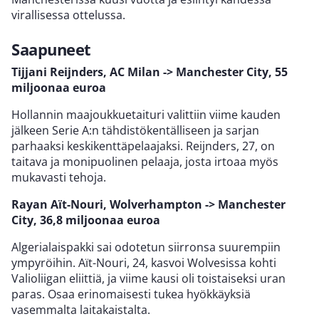
virallisessa ottelussa.
Saapuneet
Tijjani Reijnders, AC Milan -> Manchester City, 55
miljoonaa euroa
Hollannin maajoukkuetaituri valittiin viime kauden
jälkeen Serie A:n tähdistökentälliseen ja sarjan
parhaaksi keskikenttäpelaajaksi. Reijnders, 27, on
taitava ja monipuolinen pelaaja, josta irtoaa myös
mukavasti tehoja.
Rayan Aït-Nouri, Wolverhampton -> Manchester
City, 36,8 miljoonaa euroa
Algerialaispakki sai odotetun siirronsa suurempiin
ympyröihin. Aït-Nouri, 24, kasvoi Wolvesissa kohti
Valioliigan eliittiä, ja viime kausi oli toistaiseksi uran
paras. Osaa erinomaisesti tukea hyökkäyksiä
vasemmalta laitakaistalta.