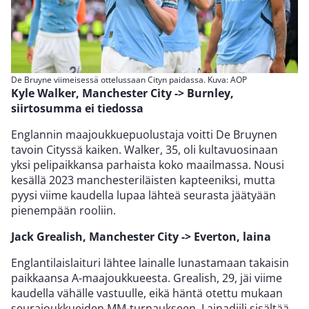
De Bruyne viimeisessä ottelussaan Cityn paidassa. Kuva: AOP
Kyle Walker, Manchester City -> Burnley,
siirtosumma ei tiedossa
Englannin maajoukkuepuolustaja voitti De Bruynen
tavoin Cityssä kaiken. Walker, 35, oli kultavuosinaan
yksi pelipaikkansa parhaista koko maailmassa. Nousi
kesällä 2023 manchesteriläisten kapteeniksi, mutta
pyysi viime kaudella lupaa lähteä seurasta jäätyään
pienempään rooliin.
Jack Grealish, Manchester City -> Everton, laina
Englantilaislaituri lähtee lainalle lunastamaan takaisin
paikkaansa A-maajoukkueesta. Grealish, 29, jäi viime
kaudella vähälle vastuulle, eikä häntä otettu mukaan
seurajoukkueiden MM-turnaukseen. Lainadiili sisältää