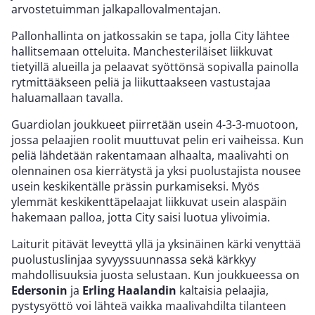
arvostetuimman jalkapallovalmentajan.
Pallonhallinta on jatkossakin se tapa, jolla City lähtee
hallitsemaan otteluita. Manchesteriläiset liikkuvat
tietyillä alueilla ja pelaavat syöttönsä sopivalla painolla
rytmittääkseen peliä ja liikuttaakseen vastustajaa
haluamallaan tavalla.
Guardiolan joukkueet piirretään usein 4-3-3-muotoon,
jossa pelaajien roolit muuttuvat pelin eri vaiheissa. Kun
peliä lähdetään rakentamaan alhaalta, maalivahti on
olennainen osa kierrätystä ja yksi puolustajista nousee
usein keskikentälle prässin purkamiseksi. Myös
ylemmät keskikenttäpelaajat liikkuvat usein alaspäin
hakemaan palloa, jotta City saisi luotua ylivoimia.
Laiturit pitävät leveyttä yllä ja yksinäinen kärki venyttää
puolustuslinjaa syvyyssuunnassa sekä kärkkyy
mahdollisuuksia juosta selustaan. Kun joukkueessa on
Edersonin
ja
Erling Haalandin
kaltaisia pelaajia,
pystysyöttö voi lähteä vaikka maalivahdilta tilanteen