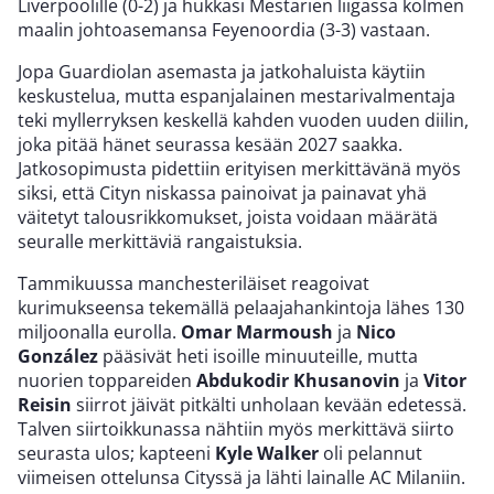
Liverpoolille (0-2) ja hukkasi Mestarien liigassa kolmen
maalin johtoasemansa Feyenoordia (3-3) vastaan.
Jopa Guardiolan asemasta ja jatkohaluista käytiin
keskustelua, mutta espanjalainen mestarivalmentaja
teki myllerryksen keskellä kahden vuoden uuden diilin,
joka pitää hänet seurassa kesään 2027 saakka.
Jatkosopimusta pidettiin erityisen merkittävänä myös
siksi, että Cityn niskassa painoivat ja painavat yhä
väitetyt talousrikkomukset, joista voidaan määrätä
seuralle merkittäviä rangaistuksia.
Tammikuussa manchesteriläiset reagoivat
kurimukseensa tekemällä pelaajahankintoja lähes 130
miljoonalla eurolla.
Omar Marmoush
ja
Nico
González
pääsivät heti isoille minuuteille, mutta
nuorien toppareiden
Abdukodir
Khusanovin
ja
Vitor
Reisin
siirrot jäivät pitkälti unholaan kevään edetessä.
Talven siirtoikkunassa nähtiin myös merkittävä siirto
seurasta ulos; kapteeni
Kyle Walker
oli pelannut
viimeisen ottelunsa Cityssä ja lähti lainalle AC Milaniin.