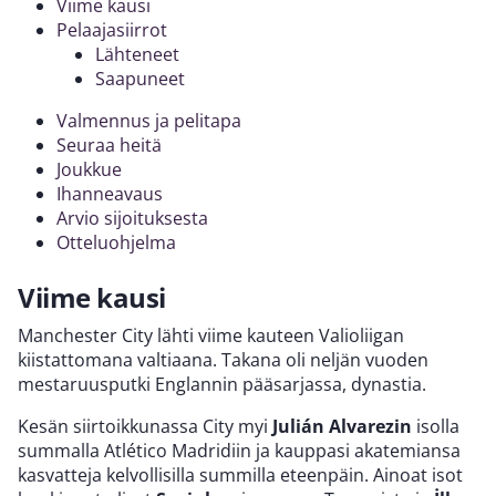
Viime kausi
Pelaajasiirrot
Lähteneet
Saapuneet
Valmennus ja pelitapa
Seuraa heitä
Joukkue
Ihanneavaus
Arvio sijoituksesta
Otteluohjelma
Viime kausi
Manchester City lähti viime kauteen Valioliigan
kiistattomana valtiaana. Takana oli neljän vuoden
mestaruusputki Englannin pääsarjassa, dynastia.
Kesän siirtoikkunassa City myi
Julián Alvarezin
isolla
summalla Atlético Madridiin ja kauppasi akatemiansa
kasvatteja kelvollisilla summilla eteenpäin. Ainoat isot