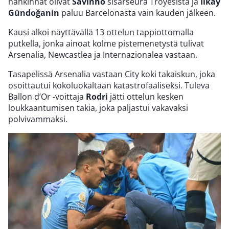
hankinnat olivat
Savinho
sisarseura Troyesista ja
İlkay
Gündoğanin
paluu Barcelonasta vain kauden jälkeen.
Kausi alkoi näyttävällä 13 ottelun tappiottomalla
putkella, jonka ainoat kolme pistemenetystä tulivat
Arsenalia, Newcastlea ja Internazionalea vastaan.
Tasapelissä Arsenalia vastaan City koki takaiskun, joka
osoittautui kokoluokaltaan katastrofaaliseksi. Tuleva
Ballon d’Or -voittaja
Rodri
jätti ottelun kesken
loukkaantumisen takia, joka paljastui vakavaksi
polvivammaksi.