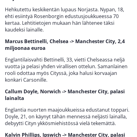
Hehkutettu keskikentän lupaus Norjasta. Nypan, 18,
ehti esiintyä Rosenborgin edustusjoukkueessa 70
kertaa. Lehtitietojen mukaan hän lähtenee täksi
kaudeksi lainalle.
Marcus Bettinelli, Chelsea -> Manchester City, 2,4
miljoonaa euroa
Englantilaisvahti Bettinelli, 33, vietti Chelseassa neljä
vuotta ja pelasi yhden virallisen ottelun. Samanlainen
rooli odottaa myös Cityssä, joka halusi korvaajan
konkari Carsonille.
Callum Doyle, Norwich -> Manchester City, palasi
lainalta
Englantia nuorten maajoukkueissa edustanut toppari.
Doyle, 21, on käynyt tähän mennessä neljästi lainalla,
debyytti Cityn ykkösmiehistössä vielä tekemättä.
Kalvin Phillips, Ipswich -> Manchester City, palasi