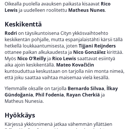
Oikealla puolella avauksen paikasta kisaavat
Rico
Lewis
ja uudelleen roolitettu
Matheus Nunes
.
Keskikenttä
Rodri
on täysikuntoisena Cityn ykkösvaihtoehto
keskikentän pohjalle, mutta espanjalaistähti kärsii tällä
hetkellä loukkaantumisesta, joten
Tijjani Reijnders
ottanee paikan alkukaudesta ja
Nico González
kirittää.
Myös
Nico O’Reilly
ja
Rico Lewis
saattavat esiintyä
aika ajoin keskikentällä.
Mateo Kovačićin
kuntouduttua keskustaan on tarjolla niin monta nimeä,
että joku saattaa vaihtaa maisemaa vielä kesällä.
Ylemmälle oksalle on tarjolla
Bernardo Silvaa
,
İlkay
Gündoğania
,
Phil Fodenia
,
Rayan Cherkiä
ja
Matheus Nunesia.
Hyökkäys
Kärjessä ykkösnimenä jatkaa vähemmän yllättäen