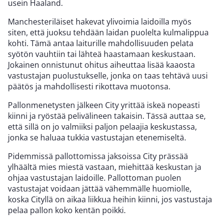
usein Haaland.
Manchesteriläiset hakevat ylivoimia laidoilla myös
siten, että juoksu tehdään laidan puolelta kulmalippua
kohti. Tämä antaa laiturille mahdollisuuden pelata
syötön vauhtiin tai lähteä haastamaan keskustaan.
Jokainen onnistunut ohitus aiheuttaa lisää kaaosta
vastustajan puolustukselle, jonka on taas tehtävä uusi
päätös ja mahdollisesti rikottava muotonsa.
Pallonmenetysten jälkeen City yrittää iskeä nopeasti
kiinni ja ryöstää pelivälineen takaisin. Tässä auttaa se,
että sillä on jo valmiiksi paljon pelaajia keskustassa,
jonka se haluaa tukkia vastustajan etenemiseltä.
Pidemmissä pallottomissa jaksoissa City prässää
ylhäältä mies miestä vastaan, miehittää keskustan ja
ohjaa vastustajan laidoille. Pallottoman puolen
vastustajat voidaan jättää vähemmälle huomiolle,
koska Cityllä on aikaa liikkua heihin kiinni, jos vastustaja
pelaa pallon koko kentän poikki.