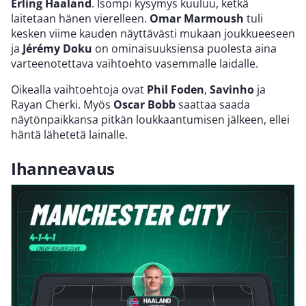
Erling Haaland
. Isompi kysymys kuuluu, ketkä
laitetaan hänen vierelleen.
Omar Marmoush
tuli
kesken viime kauden näyttävästi mukaan joukkueeseen
ja
Jérémy Doku
on ominaisuuksiensa puolesta aina
varteenotettava vaihtoehto vasemmalle laidalle.
Oikealla vaihtoehtoja ovat
Phil Foden
,
Savinho
ja
Rayan Cherki. Myös
Oscar Bobb
saattaa saada
näytönpaikkansa pitkän loukkaantumisen jälkeen, ellei
häntä lähetetä lainalle.
Ihanneavaus