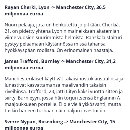
Rayan Cherki, Lyon -> Manchester City, 36,5
miljoonaa euroa
Nuori pelaaja, jota on hehkutettu jo pitkään. Cherkiä,
21, on pidetty yhtenä Lyonin maineikkaan akatemian
viime vuosien suurimmista helmistä. Ranskalaistaituri
pystyy pelaamaan käytännössä missä tahansa
hyökkäyspään roolissa. On erinomainen haastaja.
James Trafford, Burnley -> Manchester City, 31,2
miljoonaa euroa
Manchesteriläiset käyttivät takaisinostoklausuulinsa ja
lunastivat kasvattamansa maalivahdin takaisin
riveihinsä. Trafford, 23, jätti Cityn kaksi vuotta sitten ja
siirtyi Burnleyyn, jossa hän torjui itsensä Englannin A-
maajoukkueen porteille. Ei ole vielä ykkösvahti, mutta
tuskin häneen turhaan näin paljon investoitiin.
Sverre Nypan, Rosenborg -> Manchester City, 15
miljoonaa euroa