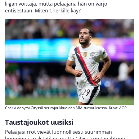
liigan voittaja, mutta pelaajana hän on varjo
entisestään. Miten Cherkille käy?
Cherki debytoi Cityssä seurajoukkueiden MM-turnauksessa. Kuva: AOP
Taustajoukot uusiksi
Pelaajasiirrot vievät luonnollisesti suurimman
huomion ja palstatilan, mutta Cityssä on tapahtunut