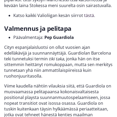
kevään laina Stokessa meni suurelta osin sairastuvalla.
Katso kaikki Valioliigan kesän siirrot
tästä
.
Valmennus ja pelitapa
Päävalmentaja:
Pep Guardiola
Cityn espanjalaisluotsi on ollut vuosien ajan
edelläkävijä ja suunnannäyttäjä. Guardiolan Barcelona
teki tunnetuksi termin
tiki taka
, jonka hän on itse
sittemmin heittänyt romukoppaan, mutta sen merkitys
tunnetaan yhä niin ammattilaispiireissä kuin
ruohonjuuritasolla.
Viime kaudella nähtiin vilauksia siitä, että Guardiola on
muovaamassa pelitapaansa kokonaisvaltaisesta
positional playsta suunnanmuutospelaamiseen, jossa
nopeat transitiot ovat isossa osassa. Guardiola on
tuskin kuitenkaan täysin hylkäämässä periaatteitaan,
jotka ovat tehneet hänestä kenties maailman