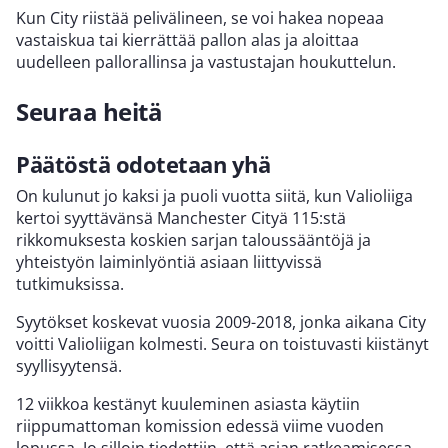
Kun City riistää pelivälineen, se voi hakea nopeaa
vastaiskua tai kierrättää pallon alas ja aloittaa
uudelleen pallorallinsa ja vastustajan houkuttelun.
Seuraa heitä
Päätöstä odotetaan yhä
On kulunut jo kaksi ja puoli vuotta siitä, kun Valioliiga
kertoi syyttävänsä Manchester Cityä 115:stä
rikkomuksesta koskien sarjan taloussääntöjä ja
yhteistyön laiminlyöntiä asiaan liittyvissä
tutkimuksissa.
Syytökset koskevat vuosia 2009-2018, jonka aikana City
voitti Valioliigan kolmesti. Seura on toistuvasti kiistänyt
syyllisyytensä.
12 viikkoa kestänyt kuuleminen asiasta käytiin
riippumattoman komission edessä viime vuoden
lopussa. Jo silloin tiedettiin, että asian ratkeamisessa