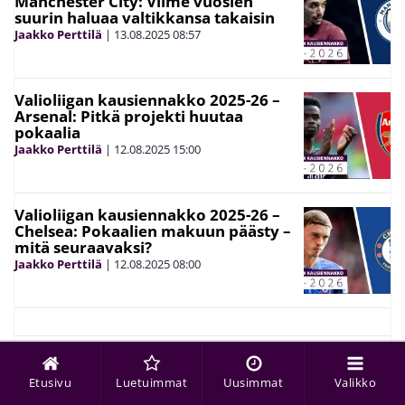
Manchester City: Viime vuosien
suurin haluaa valtikkansa takaisin
Jaakko Perttilä
|
13.08.2025
08:57
Valioliigan kausiennakko 2025-26 –
Arsenal: Pitkä projekti huutaa
pokaalia
Jaakko Perttilä
|
12.08.2025
15:00
Valioliigan kausiennakko 2025-26 –
Chelsea: Pokaalien makuun päästy –
mitä seuraavaksi?
Jaakko Perttilä
|
12.08.2025
08:00
Valioliigan kausiennakko 2025-26 –
Newcastle: Ankean kesän jälkeen
Etusivu
Luetuimmat
Uusimmat
Valikko
Mestarien liigaan