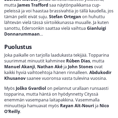
mutta
James Trafford
saa näytönpaikkansa cup-
peleissä ja voi haastaa brassivahtia jo tällä kaudella, jos
tämän pelit eivät suju.
Stefan Ortegan
on huhuttu
lähtevän vielä tässä siirtoikkunassa muualle. Ja kuten
sanottu, Edersonkin saattaa vielä vaihtua
Gianluigi
Donnarummaan
…
Puolustus
Joka paikalle on tarjolla laadukasta tekijää. Topparina
suurimmat minuutit kahminee
Rúben Dias
, mutta
Manuel Akanji
,
Nathan Aké
ja
John Stones
ovat
kaikki hyviä vaihtoehtoja hänen rinnalleen.
Abdukodir
Khusanov
saanee vuoronsa vasta tulevina vuosina.
Myös
Joško Gvardiol
on pelannut urallaan runsaasti
topparina, mutta häntä on hyödynnetty Cityssä
enemmän vasempana laitapakkina. Vasemmalla
minuutteja hamuavat myös
Rayan Aït-Nouri
ja
Nico
O’Reilly
.