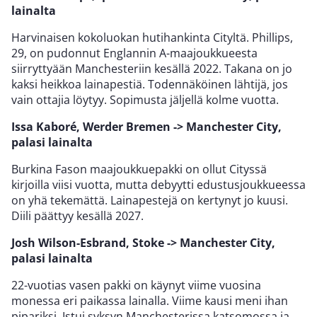
lainalta
Harvinaisen kokoluokan hutihankinta Cityltä. Phillips,
29, on pudonnut Englannin A-maajoukkueesta
siirryttyään Manchesteriin kesällä 2022. Takana on jo
kaksi heikkoa lainapestiä. Todennäköinen lähtijä, jos
vain ottajia löytyy. Sopimusta jäljellä kolme vuotta.
Issa Kaboré, Werder Bremen -> Manchester City,
palasi lainalta
Burkina Fason maajoukkuepakki on ollut Cityssä
kirjoilla viisi vuotta, mutta debyytti edustusjoukkueessa
on yhä tekemättä. Lainapestejä on kertynyt jo kuusi.
Diili päättyy kesällä 2027.
Josh Wilson-Esbrand, Stoke -> Manchester City,
palasi lainalta
22-vuotias vasen pakki on käynyt viime vuosina
monessa eri paikassa lainalla. Viime kausi meni ihan
pipariksi. Istui syksyn Manchesterissa katsomossa ja