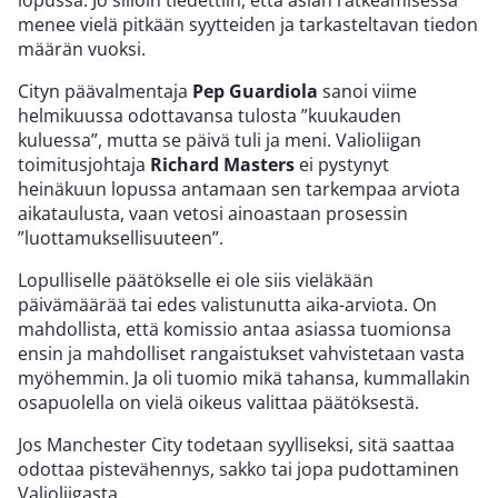
menee vielä pitkään syytteiden ja tarkasteltavan tiedon
määrän vuoksi.
Cityn päävalmentaja
Pep Guardiola
sanoi viime
helmikuussa odottavansa tulosta ”kuukauden
kuluessa”, mutta se päivä tuli ja meni. Valioliigan
toimitusjohtaja
Richard Masters
ei pystynyt
heinäkuun lopussa antamaan sen tarkempaa arviota
aikataulusta, vaan vetosi ainoastaan prosessin
”luottamuksellisuuteen”.
Lopulliselle päätökselle ei ole siis vieläkään
päivämäärää tai edes valistunutta aika-arviota. On
mahdollista, että komissio antaa asiassa tuomionsa
ensin ja mahdolliset rangaistukset vahvistetaan vasta
myöhemmin. Ja oli tuomio mikä tahansa, kummallakin
osapuolella on vielä oikeus valittaa päätöksestä.
Jos Manchester City todetaan syylliseksi, sitä saattaa
odottaa pistevähennys, sakko tai jopa pudottaminen
Valioliigasta.