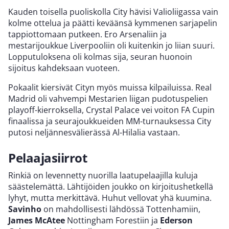
Kauden toisella puoliskolla City hävisi Valioliigassa vain
kolme ottelua ja päätti keväänsä kymmenen sarjapelin
tappiottomaan putkeen. Ero Arsenaliin ja
mestarijoukkue Liverpooliin oli kuitenkin jo liian suuri.
Lopputuloksena oli kolmas sija, seuran huonoin
sijoitus kahdeksaan vuoteen.
Pokaalit kiersivät Cityn myös muissa kilpailuissa. Real
Madrid oli vahvempi Mestarien liigan pudotuspelien
playoff-kierroksella, Crystal Palace vei voiton FA Cupin
finaalissa ja seurajoukkueiden MM-turnauksessa City
putosi neljännesvälierässä Al-Hilalia vastaan.
Pelaajasiirrot
Rinkiä on levennetty nuorilla laatupelaajilla kuluja
säästelemättä. Lähtijöiden joukko on kirjoitushetkellä
lyhyt, mutta merkittävä. Huhut vellovat yhä kuumina.
Savinho
on mahdollisesti lähdössä Tottenhamiin,
James McAtee
Nottingham Forestiin ja
Ederson