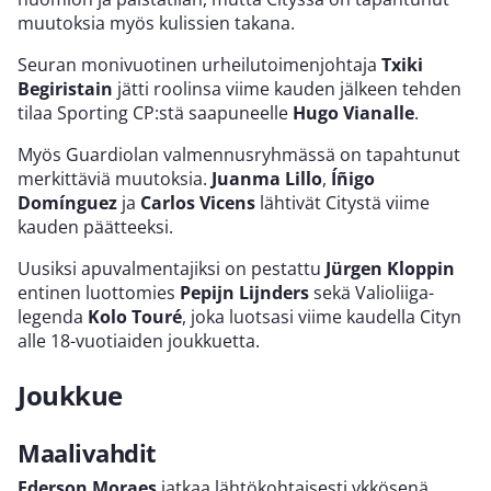
muutoksia myös kulissien takana.
Seuran monivuotinen urheilutoimenjohtaja
Txiki
Begiristain
jätti roolinsa viime kauden jälkeen tehden
tilaa Sporting CP:stä saapuneelle
Hugo Vianalle
.
Myös Guardiolan valmennusryhmässä on tapahtunut
merkittäviä muutoksia.
Juanma Lillo
,
Íñigo
Domínguez
ja
Carlos Vicens
lähtivät Citystä viime
kauden päätteeksi.
Uusiksi apuvalmentajiksi on pestattu
Jürgen Kloppin
entinen luottomies
Pepijn Lijnders
sekä Valioliiga-
legenda
Kolo Touré
, joka luotsasi viime kaudella Cityn
alle 18-vuotiaiden joukkuetta.
Joukkue
Maalivahdit
Ederson Moraes
jatkaa lähtökohtaisesti ykkösenä,