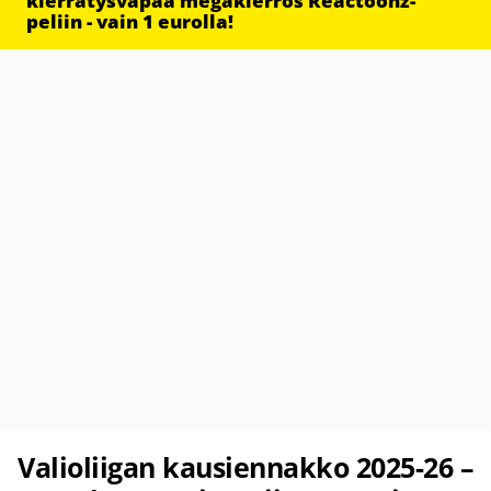
kierrätysvapaa megakierros Reactoonz-
peliin - vain 1 eurolla!
Valioliigan kausiennakko 2025-26 –