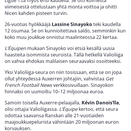
Ligue 1:tä myös ensi kaudella. Se otti kolmesta
viimeisestä ottelustaan yhtä monta voittoa ja ohitti
Nicen kahden pisteen turvin.
26-vuotias hyökkääjä
Lassine Sinayoko
teki kaudella
12 osumaa. Se on kunnioitettava saldo, semminkin kun
koko muu joukkue onnistui maalinteossa 22 kertaa.
L’Équipen
mukaan Sinayoko voi etsiä kesällä uusia
haasteita isommista seuroista. Tällä hetkellä Valioliiga
on vahva ehdokas malilaisen seuraavaksi osoitteeksi.
Yksi Valioliiga-seura on niin tosissaan, että se on jopa
ollut yhteydessä Auxerren johtajiin, vahvistaa
Get
French Football News
verkkosivuillaan. Sinayokon
hinnaksi on uumoiltu 10–12 miljoonaa euroa.
Samoin toisella Auxerre-pelaajalla,
Kévin Danois’lla
,
olisi ottajia Valioliigassa.
L’Équipe
kertoo, että seura
odottaa saavansa Ranskan alle 21-vuotiaiden
maajoukkuepelurista vähintään 20 miljoonan euron
korvauksen.