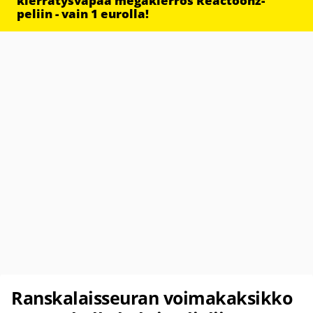
kierrätysvapaa megakierros Reactoonz-
peliin - vain 1 eurolla!
Ranskalaisseuran voimakaksikko