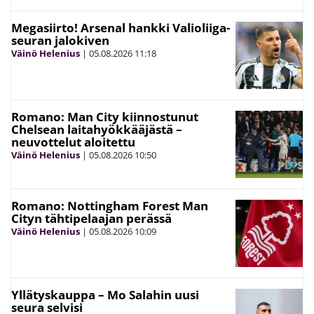
Megasiirto! Arsenal hankki Valioliiga-
seuran jalokiven
Väinö Helenius
|
05.08.2026
11:18
Romano: Man City kiinnostunut
Chelsean laitahyökkääjästä –
neuvottelut aloitettu
Väinö Helenius
|
05.08.2026
10:50
Romano: Nottingham Forest Man
Cityn tähtipelaajan perässä
Väinö Helenius
|
05.08.2026
10:09
Yllätyskauppa – Mo Salahin uusi
seura selvisi