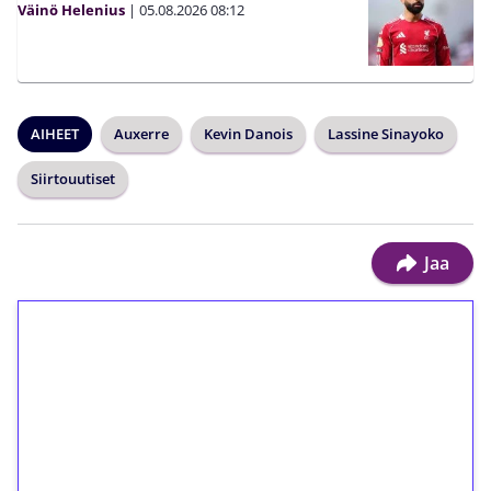
Väinö Helenius
|
05.08.2026
08:12
AIHEET
Auxerre
Kevin Danois
Lassine Sinayoko
Siirtouutiset
Jaa
1€ = 10€ arvosta
ilmaiskierroksia ilman
kierrätystä!
Talleta 1€