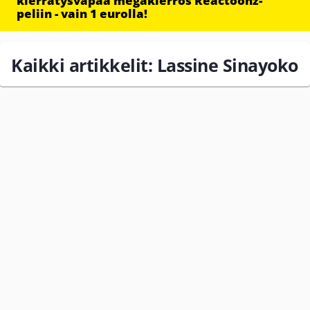
kierrätysvapaa megakierros Reactoonz-
peliin - vain 1 eurolla!
Kaikki artikkelit: Lassine Sinayoko