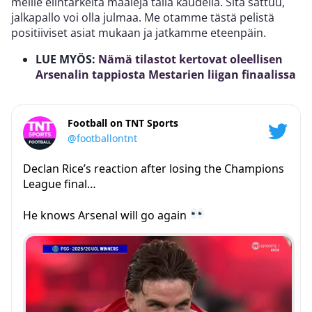
meille elintärkeitä maaleja tällä kaudella. Sitä sattuu,
jalkapallo voi olla julmaa. Me otamme tästä pelistä
positiiviset asiat mukaan ja jatkamme eteenpäin.
LUE MYÖS:
Nämä tilastot kertovat oleellisen
Arsenalin tappiosta Mestarien liigan finaalissa
Football on TNT Sports
@footballontnt
Declan Rice’s reaction after losing the Champions
League final…
He knows Arsenal will go again