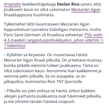
Arsenalin
keskikenttäpelaaja
Declan Rice
sanoo, että
joukkueen kausi on ollut uskomaton
Mestarien liigan
finaalitappiosta huolimatta.
Tykkimiehet lähti lauantaiseen Mestarien liigan
loppuotteluun tuoreena Valioliigan mestarina, mutta
Paris Saint-Germain oli finaalissa vahvempi.
PSG voitti
4-3-maalein rangaistuspotkukilpailun, johon edettiin 1-
1-lukemista
.
– Kyllähän se kirpaisee. On musertavaa hävitä
Mestarien liigan finaali pilkuilla. On yritettävä muistaa,
kuinka pitkälle olemme tulleet joukkueena. Tämä on
ollut uskomaton kausi. Annoimme ihan kaikkemme ja
veimme pelin pilkuille. Se on arpapeliä, se on
jalkapalloa, kommentoi Rice
TNT Sportsille.
– Pilkuilla voi joko voittaa tai hävitä. Jotkut kaikkien
aikojen parhaista joukkueista ovat hävinneet pilkuilla,
ja me olimme tänään häviävä osapuoli.