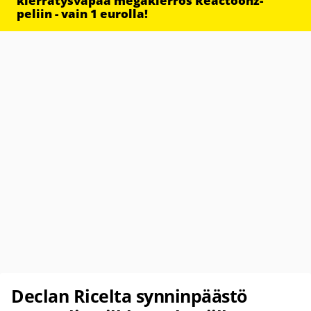
kierrätysvapaa megakierros Reactoonz-
peliin - vain 1 eurolla!
Declan Ricelta synninpäästö