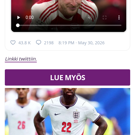
43.8 K
2198
8:19 PM · May 30, 2026
Linkki twiittiin.
LUE MYÖS