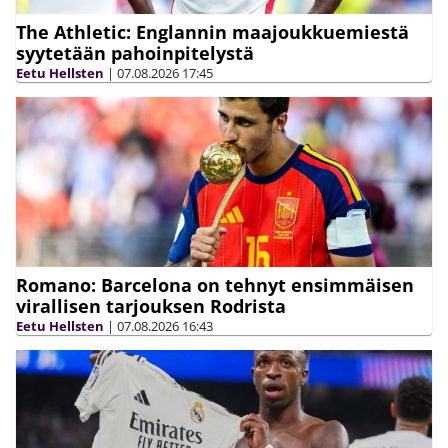
The Athletic: Englannin maajoukkuemiestä
syytetään pahoinpitelystä
Eetu Hellsten
|
07.08.2026
17:45
Romano: Barcelona on tehnyt ensimmäisen
virallisen tarjouksen Rodrista
Eetu Hellsten
|
07.08.2026
16:43