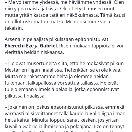
– Me voitamme yhdessä, me häviämme yhdessä. Olen
niin ylpeä näistä jätkistä. Olen tietysti musertunut,
mutta yritän katsoa tätä eri näkökulmasta. Tämä kausi
on ollut uskomaton matka. Me nousemme vielä
takaisin.
Arsenalin pelaajista pilkuissaan epäonnistuivat
Eberechi Eze
ja
Gabriel
. Ricen mukaan tappiota ei voi
vierittää heidän niskaansa.
– He ovat musertuneita siitä, että he mokasivat pilkun
Mestarien liigan finaalissa. Tietenkään se ei ole kivaa.
Mutta me rakastamme heitä ja olemme heidän
tukenaan. Jalkapallossa voi sattua tällaista. He eivät
tule olemaan viimeisiä pelaajia, jotka epäonnistuvat
pilkussa finaalissa.
– Jokainen on joskus epäonnistunut pilkussa, emmekä
varmasti olisi voittaneet tällä kaudella Valioliigaa ilman
heitä kahta. Minulta loppuu sanat kesken, jos yritän
kuvailla Gabrielia ihmisenä ja pelaajana. Eze on tehnyt