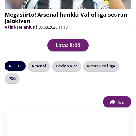
Megasiirto! Arsenal hankki Valioliiga-seuran
jalokiven
Väinö Helenius
|
05.08.2026
11:18
Lataa lisää
AIHEET
Arsenal
Declan Rice
Mestarien liiga
PSG
Jaa
1€ = 10€ arvosta
ilmaiskierroksia ilman