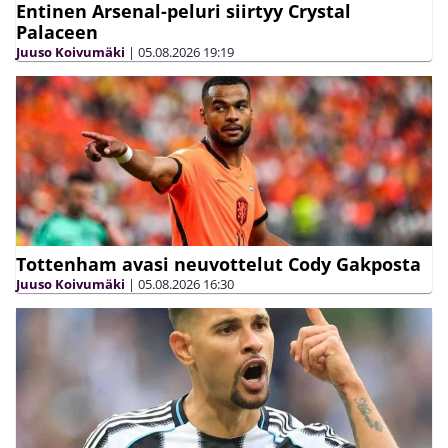
Entinen Arsenal-peluri siirtyy Crystal
Palaceen
Juuso Koivumäki
|
05.08.2026
19:19
Tottenham avasi neuvottelut Cody Gakposta
Juuso Koivumäki
|
05.08.2026
16:30