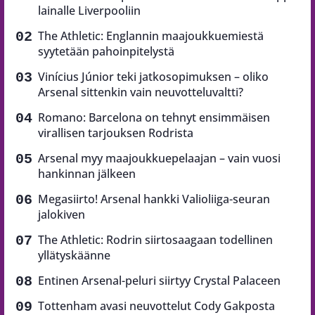
lainalle Liverpooliin
The Athletic: Englannin maajoukkuemiestä
syytetään pahoinpitelystä
Vinícius Júnior teki jatkosopimuksen – oliko
Arsenal sittenkin vain neuvotteluvaltti?
Romano: Barcelona on tehnyt ensimmäisen
virallisen tarjouksen Rodrista
Arsenal myy maajoukkuepelaajan – vain vuosi
hankinnan jälkeen
Megasiirto! Arsenal hankki Valioliiga-seuran
jalokiven
The Athletic: Rodrin siirtosaagaan todellinen
yllätyskäänne
Entinen Arsenal-peluri siirtyy Crystal Palaceen
Tottenham avasi neuvottelut Cody Gakposta