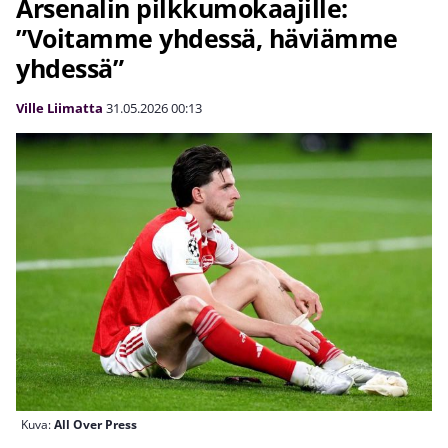
Arsenalin pilkkumokaajille:
”Voitamme yhdessä, häviämme
yhdessä”
Ville Liimatta
31.05.2026
00:13
Kuva:
All Over Press