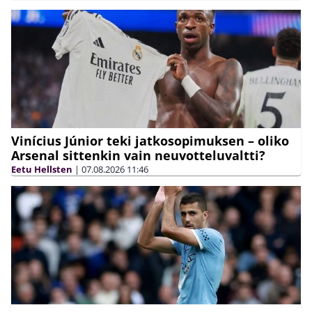
Vinícius Júnior teki jatkosopimuksen – oliko
Arsenal sittenkin vain neuvotteluvaltti?
Eetu Hellsten
|
07.08.2026
11:46