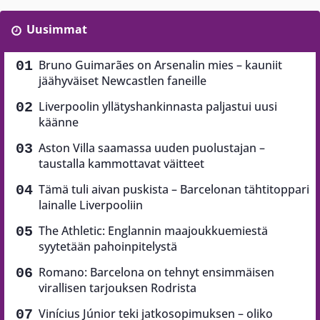
Uusimmat
Bruno Guimarães on Arsenalin mies – kauniit
jäähyväiset Newcastlen faneille
Liverpoolin yllätyshankinnasta paljastui uusi
käänne
Aston Villa saamassa uuden puolustajan –
taustalla kammottavat väitteet
Tämä tuli aivan puskista – Barcelonan tähtitoppari
lainalle Liverpooliin
The Athletic: Englannin maajoukkuemiestä
syytetään pahoinpitelystä
Romano: Barcelona on tehnyt ensimmäisen
virallisen tarjouksen Rodrista
Vinícius Júnior teki jatkosopimuksen – oliko