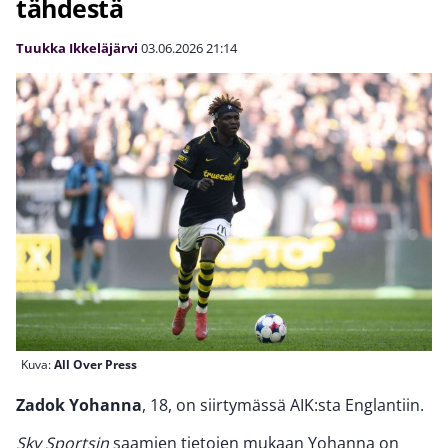
tähdestä
Tuukka Ikkeläjärvi
03.06.2026
21:14
Kuva:
All Over Press
Zadok Yohanna
, 18, on siirtymässä AIK:sta Englantiin.
Sky Sportsin
saamien tietojen mukaan Yohanna on