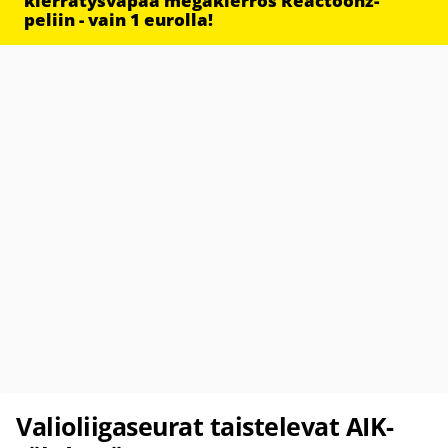
kierrätysvapaa megakierros Reactoonz-
peliin - vain 1 eurolla!
Valioliigaseurat taistelevat AIK-