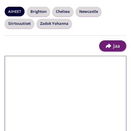
AIHEET
Brighton
Chelsea
Newcastle
Siirtouutiset
Zadok Yohanna
Jaa
1€ = 10€ arvosta
ilmaiskierroksia ilman
kierrätystä!
Talleta 1€
Saat heti 50 ilmaiskierrosta Tuohi 1000 -
peliin (arvo 0,20€ per kierros)!
Ei kierrätysvaatimusta!