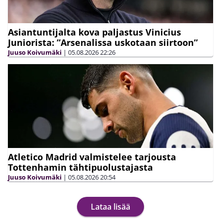
Asiantuntijalta kova paljastus Vinicius
Juniorista: ”Arsenalissa uskotaan siirtoon”
Juuso Koivumäki
|
05.08.2026
22:26
Atletico Madrid valmistelee tarjousta
Tottenhamin tähtipuolustajasta
Juuso Koivumäki
|
05.08.2026
20:54
Lataa lisää