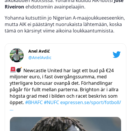
alkukauden Ruotsissa. Yohanna kuuluu AIK-luotsi
José
Riveiron
ehdottomiin avainpelaajiin.
Yohanna kutsuttiin jo Nigerian A-maajoukkueeseenkin,
mutta AIK ei päästänyt nuorukaista lähtemään, koska
tämä on kärsinyt viime aikoina loukkaantumisista.
Anel Avdić
@AnelAvdic
Newcastle United har lagt ett bud på €24
miljoner euro, i fast övergångssumma, med
ytterligare bonusar ovanpå det. Förhandlingar
pågår för fullt mellan parterna. Brighton är i allra
högsta grad med i bilden och racet beskrivs som
öppet.
#BHAFC
#NUFC
expressen.se/sport/fotboll/
…