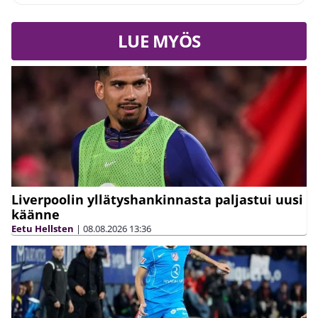
LUE MYÖS
Liverpoolin yllätyshankinnasta paljastui uusi
käänne
Eetu Hellsten
|
08.08.2026
13:36