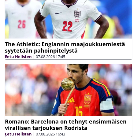
The Athletic: Englannin maajoukkuemiestä
syytetään pahoinpitelystä
Eetu Hellsten
|
07.08.2026
17:45
Romano: Barcelona on tehnyt ensimmäisen
virallisen tarjouksen Rodrista
Eetu Hellsten
|
07.08.2026
16:43