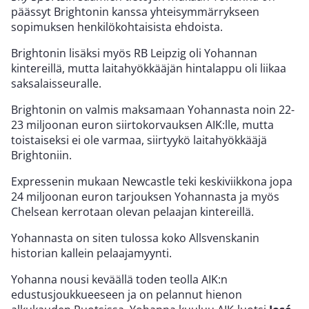
päässyt Brightonin kanssa yhteisymmärrykseen
sopimuksen henkilökohtaisista ehdoista.
Brightonin lisäksi myös RB Leipzig oli Yohannan
kintereillä, mutta laitahyökkääjän hintalappu oli liikaa
saksalaisseuralle.
Brightonin on valmis maksamaan Yohannasta noin 22-
23 miljoonan euron siirtokorvauksen AIK:lle, mutta
toistaiseksi ei ole varmaa, siirtyykö laitahyökkääjä
Brightoniin.
Expressenin mukaan Newcastle teki keskiviikkona jopa
24 miljoonan euron tarjouksen Yohannasta ja myös
Chelsean kerrotaan olevan pelaajan kintereillä.
Yohannasta on siten tulossa koko Allsvenskanin
historian kallein pelaajamyynti.
Yohanna nousi keväällä toden teolla AIK:n
edustusjoukkueeseen ja on pelannut hienon