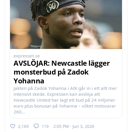
expressen.se
AVSLÖJAR: Newcastle lägger
monsterbud på Zadok
Yohanna
Jakten på Zadok Yohanna i AIK går in i ett allt mer
intensivt skede. Expressen kan avslöja att
Newcastle United har lagt ett bud på 24 miljoner
euro plus bonusar på Yohanna – vilket motsvarar
260...
2,169
119
2:05 PM · Jun 3, 2026