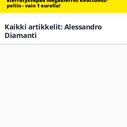
kierrätysvapaa megakierros Reactoonz-
peliin - vain 1 eurolla!
Kaikki artikkelit: Alessandro
Diamanti