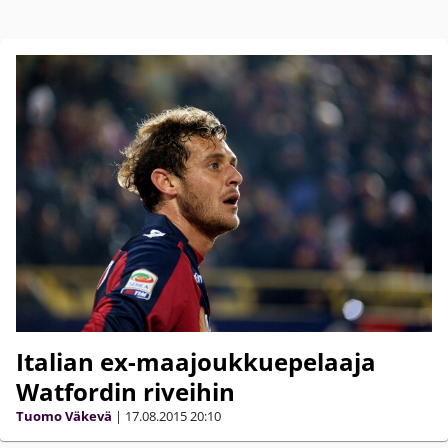
Italian ex-maajoukkuepelaaja
Watfordin riveihin
Tuomo Väkevä
|
17.08.2015
20:10