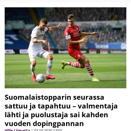
Suomalaistopparin seurassa
sattuu ja tapahtuu – valmentaja
lähti ja puolustaja sai kahden
vuoden dopingpannan
Ville Liimatta
|
07.10.2020
17:03