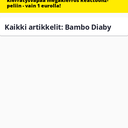
kierrätysvapaa megakierros Reactoonz-
peliin - vain 1 eurolla!
Kaikki artikkelit: Bambo Diaby