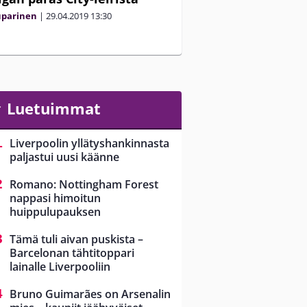
uparinen
|
29.04.2019
13:30
Luetuimmat
Liverpoolin yllätyshankinnasta
paljastui uusi käänne
Romano: Nottingham Forest
nappasi himoitun
huippulupauksen
Tämä tuli aivan puskista –
Barcelonan tähtitoppari
lainalle Liverpooliin
Bruno Guimarães on Arsenalin