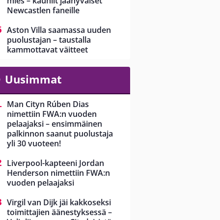
mies – kauniit jäähyväiset
Newcastlen faneille
Aston Villa saamassa uuden
puolustajan – taustalla
kammottavat väitteet
Uusimmat
Man Cityn Rúben Dias
nimettiin FWA:n vuoden
pelaajaksi – ensimmäinen
palkinnon saanut puolustaja
yli 30 vuoteen!
Liverpool-kapteeni Jordan
Henderson nimettiin FWA:n
vuoden pelaajaksi
Virgil van Dijk jäi kakkoseksi
toimittajien äänestyksessä –