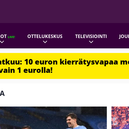
ROT
OTTELUKESKUS
TELEVISIOINTI
JOU
LIVE!
jatkuu: 10 euron kierrätysvapaa m
vain 1 eurolla!
WA