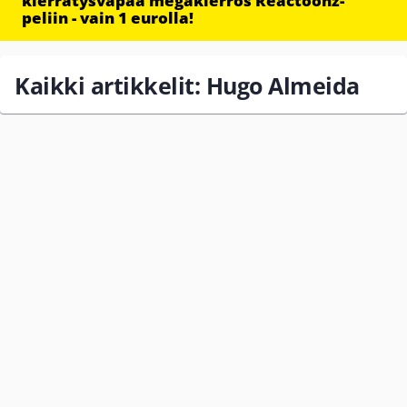
kierrätysvapaa megakierros Reactoonz-
peliin - vain 1 eurolla!
Kaikki artikkelit: Hugo Almeida