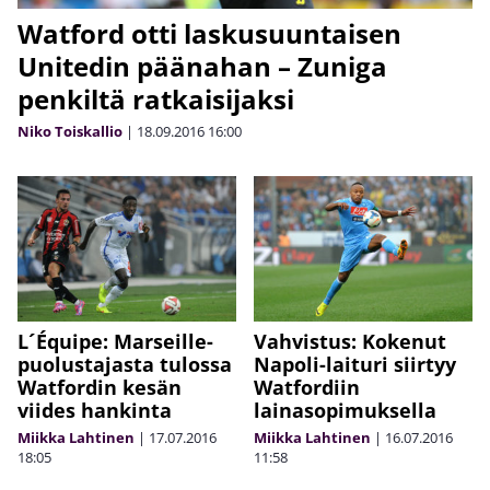
Watford otti laskusuuntaisen
Unitedin päänahan – Zuniga
penkiltä ratkaisijaksi
Niko Toiskallio
|
18.09.2016
16:00
L´Équipe: Marseille-
Vahvistus: Kokenut
puolustajasta tulossa
Napoli-laituri siirtyy
Watfordin kesän
Watfordiin
viides hankinta
lainasopimuksella
Miikka Lahtinen
|
17.07.2016
Miikka Lahtinen
|
16.07.2016
18:05
11:58