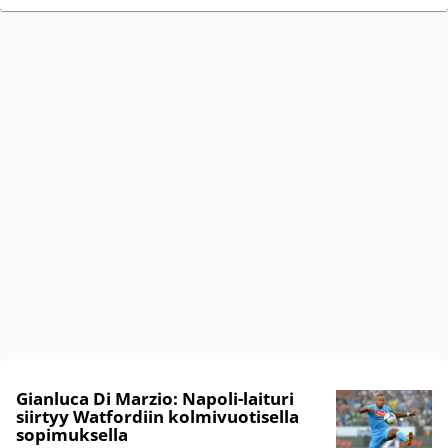
Gianluca Di Marzio: Napoli-laituri
siirtyy Watfordiin kolmivuotisella
sopimuksella