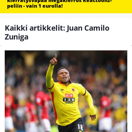
kierrätysvapaa megakierros Reactoonz-
peliin - vain 1 eurolla!
Kaikki artikkelit: Juan Camilo
Zuniga