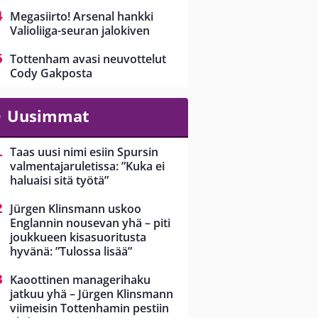
Megasiirto! Arsenal hankki
Valioliiga-seuran jalokiven
Tottenham avasi neuvottelut
Cody Gakposta
Uusimmat
Taas uusi nimi esiin Spursin
valmentajaruletissa: ”Kuka ei
haluaisi sitä työtä”
Jürgen Klinsmann uskoo
Englannin nousevan yhä – piti
joukkueen kisasuoritusta
hyvänä: ”Tulossa lisää”
Kaoottinen managerihaku
jatkuu yhä – Jürgen Klinsmann
viimeisin Tottenhamin pestiin