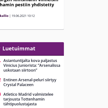
hamin pestiin yhdistetty
kallio
|
19.06.2021
10:12
Luetuimmat
Asiantuntijalta kova paljastus
Vinicius Juniorista: ”Arsenalissa
uskotaan siirtoon”
Entinen Arsenal-peluri siirtyy
Crystal Palaceen
Atletico Madrid valmistelee
tarjousta Tottenhamin
tähtipuolustajasta