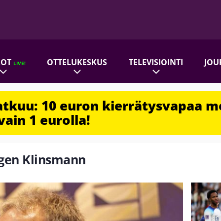
ROT
OTTELUKESKUS
TELEVISIOINTI
JOU
LIVE!
jatkuu: 10 euron kierrätysvapaa m
vain 1 eurolla!
ürgen Klinsmann