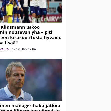
 Klinsmann uskoo
nin nousevan yhä – piti
een kisasuoritusta hyvänä:
sa lisää”
kallio
|
12.12.2022
17:04
inen managerihaku jatkuu
Jürgen Klinsmann viimeisin