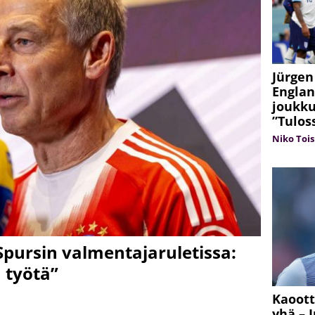
Jürgen
Englan
joukku
”Tulos
Niko Tois
 Spursin valmentajaruletissa:
ä työtä”
Kaoott
yhä – 