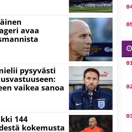
mäinen
ageri avaa
nsmannista
ielii pysyvästi
usvastuuseen:
keen vaikea sanoa
kki 144
 edestä kokemusta