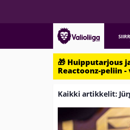
SIIR
🎁 Huipputarjous 
Reactoonz-peliin - 
Kaikki artikkelit: J