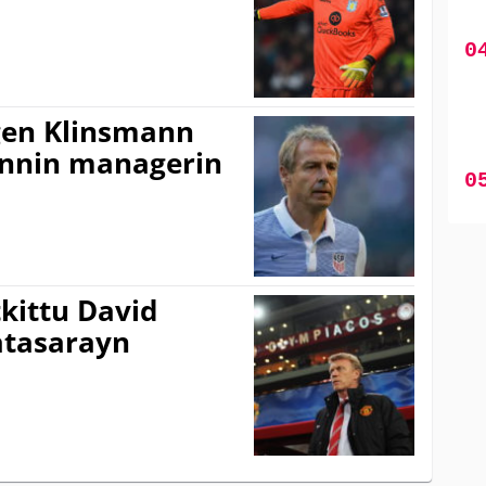
gen Klinsmann
annin managerin
kittu David
atasarayn