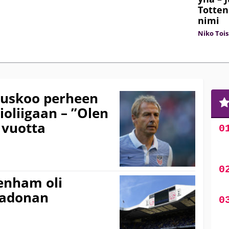
Totten
nimi
Niko Tois
 uskoo perheen
ioliigaan – ”Olen
 vuotta
enham oli
radonan