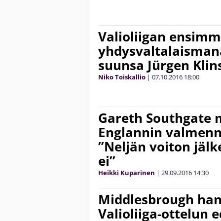
Valioliigan ensim
yhdysvaltalaisman
suunsa Jürgen Kli
Niko Toiskallio
|
07.10.2016
18:00
Gareth Southgate m
Englannin valmenn
”Neljän voiton jäl
ei”
Heikki Kuparinen
|
29.09.2016
14:30
Middlesbrough han
Valioliiga-ottelun