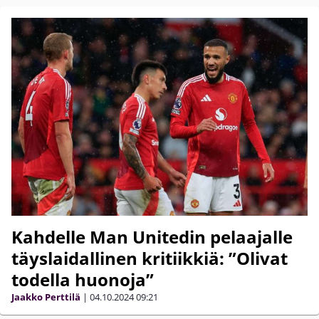
Kahdelle Man Unitedin pelaajalle
täyslaidallinen kritiikkiä: ”Olivat
todella huonoja”
Jaakko Perttilä
|
04.10.2024
09:21