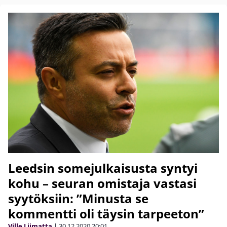
Leedsin somejulkaisusta syntyi
kohu – seuran omistaja vastasi
syytöksiin: ”Minusta se
kommentti oli täysin tarpeeton”
Ville Liimatta
|
30.12.2020
20:01