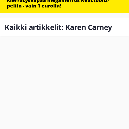
kierrätysvapaa megakierros Reactoonz-
peliin - vain 1 eurolla!
Kaikki artikkelit: Karen Carney