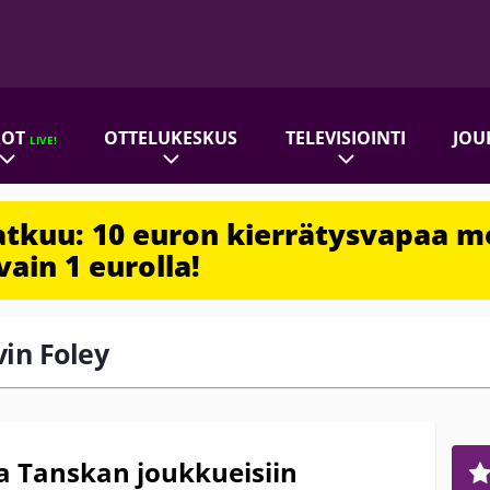
ROT
OTTELUKESKUS
TELEVISIOINTI
JOU
LIVE!
jatkuu: 10 euron kierrätysvapaa m
vain 1 eurolla!
vin Foley
a Tanskan joukkueisiin