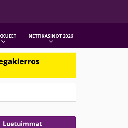
KKUEET
NETTIKASINOT 2026
egakierros
Luetuimmat