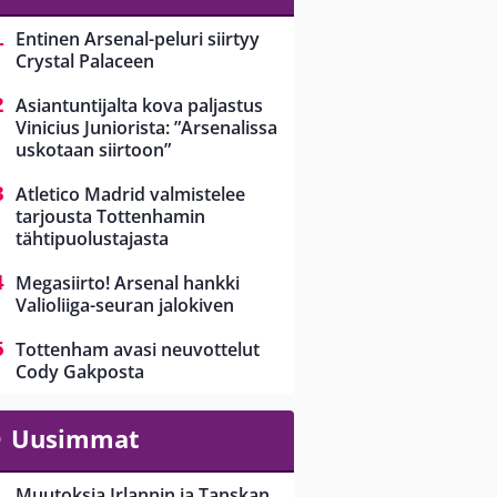
Entinen Arsenal-peluri siirtyy
Crystal Palaceen
Asiantuntijalta kova paljastus
Vinicius Juniorista: ”Arsenalissa
uskotaan siirtoon”
Atletico Madrid valmistelee
tarjousta Tottenhamin
tähtipuolustajasta
Megasiirto! Arsenal hankki
Valioliiga-seuran jalokiven
Tottenham avasi neuvottelut
Cody Gakposta
Uusimmat
Muutoksia Irlannin ja Tanskan