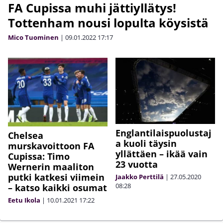
FA Cupissa muhi jättiyllätys!
Tottenham nousi lopulta köysistä
Mico Tuominen
|
09.01.2022
17:17
Englantilaispuolustaj
Chelsea
a kuoli täysin
murskavoittoon FA
yllättäen – ikää vain
Cupissa: Timo
23 vuotta
Wernerin maaliton
putki katkesi viimein
Jaakko Perttilä
|
27.05.2020
08:28
– katso kaikki osumat
Eetu Ikola
|
10.01.2021
17:22