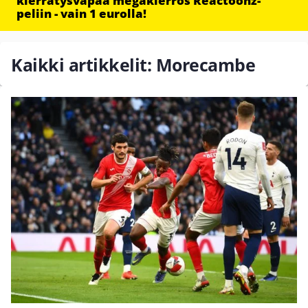
kierrätysvapaa megakierros Reactoonz-
peliin - vain 1 eurolla!
Kaikki artikkelit: Morecambe