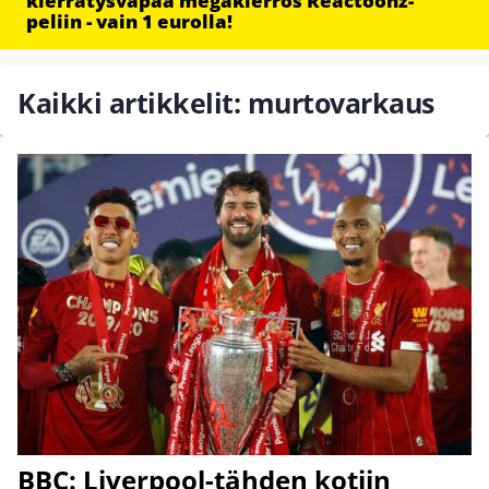
kierrätysvapaa megakierros Reactoonz-
peliin - vain 1 eurolla!
Kaikki artikkelit: murtovarkaus
BBC: Liverpool-tähden kotiin