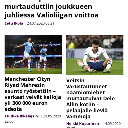
murtauduttiin joukkueen
juhliessa Valioliigan voittoa
Eetu Ikola
|
24.07.2020
08:21
Manchester Cityn
Veitsin
Riyad Mahrezin
varustautuneet
asunto ryöstettiin –
naamiomiehet
varkaat veivät kelloja
murtautuivat Dele
yli 300 000 euron
Allin kotiin –
edestä
pelaajalle lieviä
vammoja
Tuukka Ikkeläjärvi
|
31.05.2020
22:00
Heikki Kuparinen
|
14.05.2020