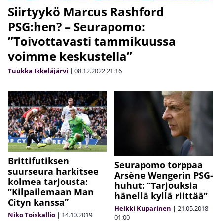
Siirtyykö Marcus Rashford
PSG:hen? – Seurapomo:
”Toivottavasti tammikuussa
voimme keskustella”
Tuukka Ikkeläjärvi
|
08.12.2022
21:16
Brittifutiksen
Seurapomo torppaa
suurseura harkitsee
Arsène Wengerin PSG-
kolmea tarjousta:
huhut: ”Tarjouksia
”Kilpailemaan Man
hänellä kyllä riittää”
Cityn kanssa”
Heikki Kuparinen
|
21.05.2018
Niko Toiskallio
|
14.10.2019
01:00