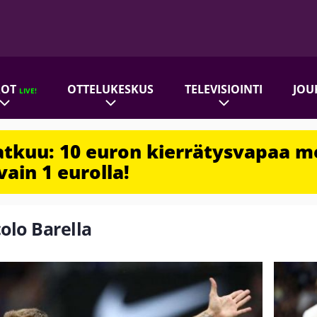
ROT
OTTELUKESKUS
TELEVISIOINTI
JOU
LIVE!
jatkuu: 10 euron kierrätysvapaa m
vain 1 eurolla!
colo Barella