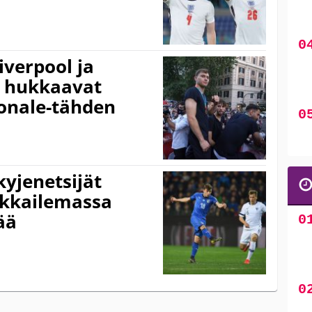
iverpool ja
 hukkaavat
onale-tähden
kyjenetsijät
rkkailemassa
ää