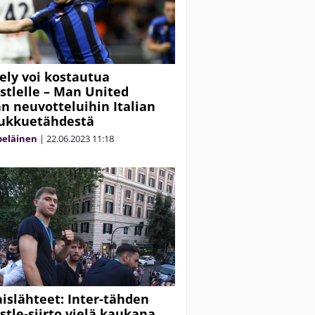
tely voi kostautua
tlelle – Man United
 neuvotteluihin Italian
ukkuetähdestä
peläinen
|
22.06.2023
11:18
laislähteet: Inter-tähden
tle-siirto vielä kaukana