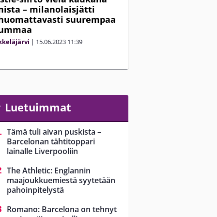
mista – milanolaisjätti
 huomattavasti suurempaa
osummaa
keläjärvi
|
15.06.2023
11:39
Luetuimmat
Tämä tuli aivan puskista –
Barcelonan tähtitoppari
lainalle Liverpooliin
The Athletic: Englannin
maajoukkuemiestä syytetään
pahoinpitelystä
Romano: Barcelona on tehnyt