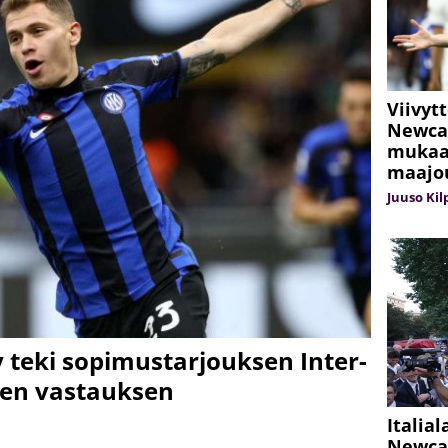
Viivyt
Newcas
mukaan
maajo
Juuso Kil
 teki sopimustarjouksen Inter-
isen vastauksen
Italia
Newcas