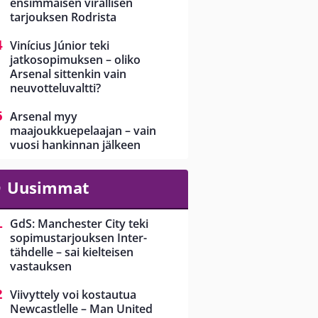
ensimmäisen virallisen
tarjouksen Rodrista
Vinícius Júnior teki
jatkosopimuksen – oliko
Arsenal sittenkin vain
neuvotteluvaltti?
Arsenal myy
maajoukkuepelaajan – vain
vuosi hankinnan jälkeen
Uusimmat
GdS: Manchester City teki
sopimustarjouksen Inter-
tähdelle – sai kielteisen
vastauksen
Viivyttely voi kostautua
Newcastlelle – Man United