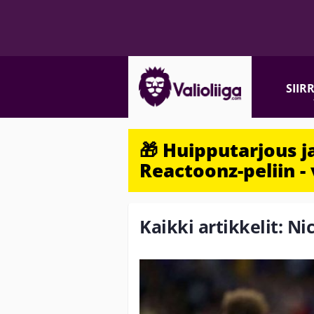
SIIR
🎁 Huipputarjous 
Reactoonz-peliin - 
Kaikki artikkelit: Ni