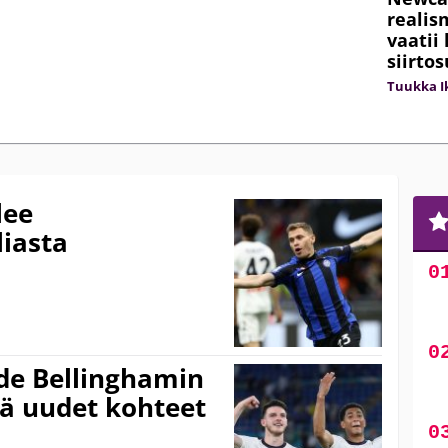
realis
vaatii
siirt
Tuukka Ik
lee
liasta
ude Bellinghamin
sä uudet kohteet