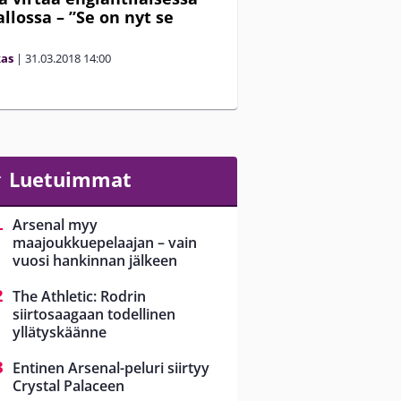
allossa – ”Se on nyt se
kas
|
31.03.2018
14:00
Luetuimmat
Arsenal myy
maajoukkuepelaajan – vain
vuosi hankinnan jälkeen
The Athletic: Rodrin
siirtosaagaan todellinen
yllätyskäänne
Entinen Arsenal-peluri siirtyy
Crystal Palaceen