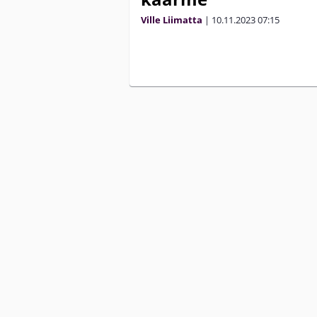
Ville Liimatta
|
10.11.2023
07:15