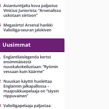
Asiantuntijalta kova paljastus
Vinicius Juniorista: ”Arsenalissa
uskotaan siirtoon”
Megasiirto! Arsenal hankki
Valioliiga-seuran jalokiven
Uusimmat
Englantilaislegenda kertoi
ensimmäisestä
nuuskakokeilustaan: ”Ryömin
vessaan kuin käärme”
Nuuskan käyttö huolettaa
Englannin jalkapallossa –
maajoukkuepelaaja on ”täysin
riippuvainen”
Valioliigapelaaja paljastaa: