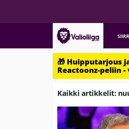
SIIR
🎁 Huipputarjous 
Reactoonz-peliin - 
Kaikki artikkelit: n