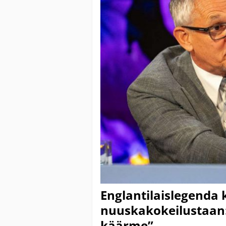
Englantilaislegenda
nuuskakokeilustaan
käärme”