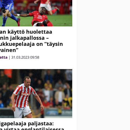
n käyttö huolettaa
nin jalkapallossa –
kkuepelaaja on ”täysin
vainen”
matta
|
31.03.2023
09:58
iigapelaaja paljastaa:
 virtaa englantilaisessa