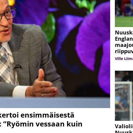
Nuuska
Englan
maajou
riippu
Ville Lii
 kertoi ensimmäisestä
: ”Ryömin vessaan kuin
Valiol
Nuuska