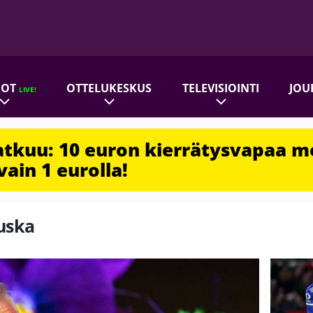
ROT
OTTELUKESKUS
TELEVISIOINTI
JOU
LIVE!
jatkuu: 10 euron kierrätysvapaa m
vain 1 eurolla!
uuska