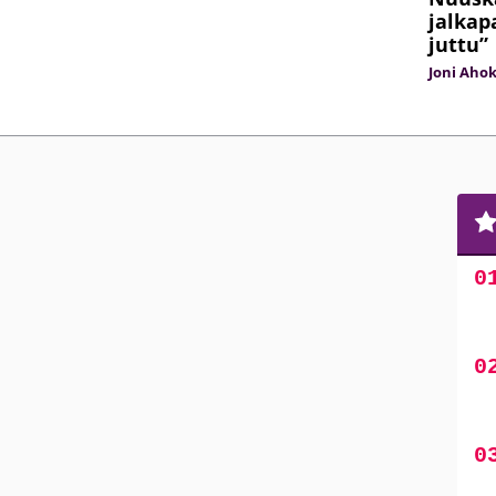
jalkap
juttu”
Joni Aho