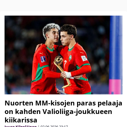
Nuorten MM-kisojen paras pelaaja
on kahden Valioliiga-joukkueen
kiikarissa
Juuso Kilpeläinen
|
02.06.2026
23:17