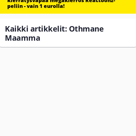
kierrätysvapaa megakierros Reactoonz-
peliin - vain 1 eurolla!
Kaikki artikkelit: Othmane
Maamma