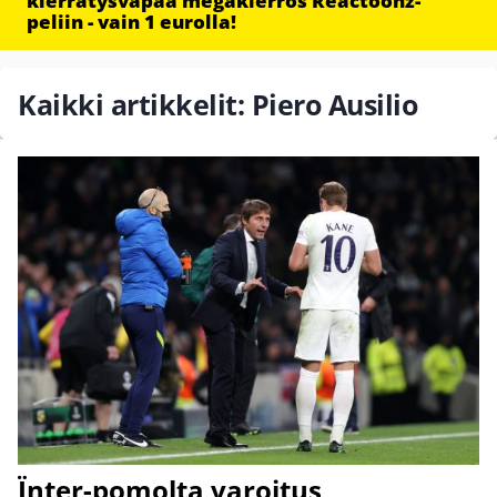
kierrätysvapaa megakierros Reactoonz-
peliin - vain 1 eurolla!
Kaikki artikkelit: Piero Ausilio
Ïnter-pomolta varoitus