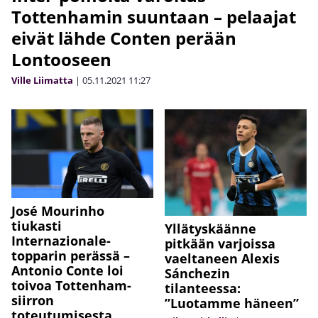
Tottenhamin suuntaan – pelaajat
eivät lähde Conten perään
Lontooseen
Ville Liimatta
|
05.11.2021
11:27
José Mourinho
tiukasti
Yllätyskäänne
Internazionale-
pitkään varjoissa
topparin perässä –
vaeltaneen Alexis
Antonio Conte loi
Sánchezin
toivoa Tottenham-
tilanteessa:
siirron
”Luotamme häneen”
toteutumisesta