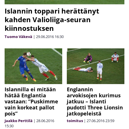
Islannin toppari herättänyt
kahden Valioliiga-seuran
kiinnostuksen
Tuomo Väkevä
|
29.06.2016
16:30
Islannilla ei mitään
Englannin
hätää Englantia
arvokisojen kurimus
vastaan: ”Puskimme
jatkuu – Islanti
vain korkeat pallot
pudotti Three Lionsin
pois”
jatkopeleistä
Jaakko Perttilä
|
28.06.2016
toimitus
|
27.06.2016
23:59
15:30