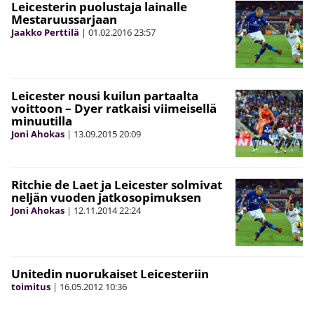
Leicesterin puolustaja lainalle
Mestaruussarjaan
Jaakko Perttilä
|
01.02.2016
23:57
Leicester nousi kuilun partaalta
voittoon – Dyer ratkaisi viimeisellä
minuutilla
Joni Ahokas
|
13.09.2015
20:09
Ritchie de Laet ja Leicester solmivat
neljän vuoden jatkosopimuksen
Joni Ahokas
|
12.11.2014
22:24
Unitedin nuorukaiset Leicesteriin
toimitus
|
16.05.2012
10:36