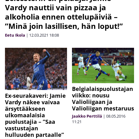
Vardy nauttii vain pizzaa ja
alkoholia ennen ottelupäiviä –
”Minä join lasillisen, hän loput!”
Eetu Ikola
|
12.03.2021
18:08
Belgialaispuolustajan
viikko: nousu
Ex-seurakaveri: Jamie
Valioliigaan ja
Vardy näkee vaivaa
Valioliigan mestaruus
ärsyttääkseen
ulkomaalaisia
Jaakko Perttilä
|
08.05.2016
puolustajia – ”Saa
11:21
vastustajan
hulluuden partaalle”