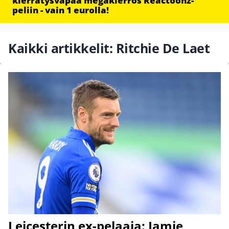
kierrätysvapaa megakierros Reactoonz-
peliin - vain 1 eurolla!
Kaikki artikkelit: Ritchie De Laet
Leicesterin ex-pelaaja: Jamie