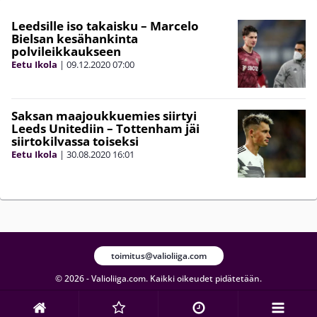
Leedsille iso takaisku – Marcelo
Bielsan kesähankinta
polvileikkaukseen
Eetu Ikola
|
09.12.2020
07:00
Saksan maajoukkuemies siirtyi
Leeds Unitediin – Tottenham jäi
siirtokilvassa toiseksi
Eetu Ikola
|
30.08.2020
16:01
toimitus@valioliiga.com
© 2026 - Valioliiga.com. Kaikki oikeudet pidätetään.