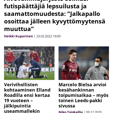
futispäättäjiä lepsuilusta ja
saamattomuudesta: ”Jalkapallo
osoittaa jälleen kyvyttömyytensä
muuttua”
Heikki Kuparinen
|
23.02.2022
19:00
Verivihollisten
Marcelo Bielsa arvioi
kohtaaminen Elland
kesähankinnan
Roadilla ensi kertaa
toipumisaikaa – myös
19 vuoteen –
toinen Leeds-pakki
jälkipuintia
sivussa
useammallekin
Niko Toiskallio
|
09.12.2020