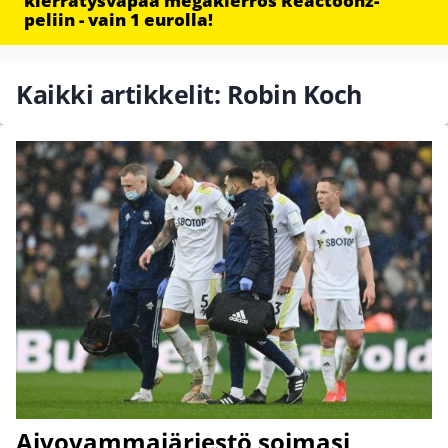
kierrätysvapaa megakierros Reactoonz-
peliin - vain 1 eurolla!
Kaikki artikkelit: Robin Koch
Aivovammajärjestö soimasi