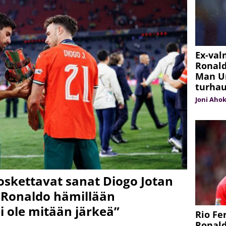
Ex-val
Ronald
Man Un
turhau
Joni Aho
oskettavat sanat Diogo Jotan
o Ronaldo hämillään
i ole mitään järkeä”
Rio Fe
Ronald