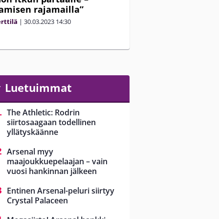
amisen rajamailla”
rttilä
|
30.03.2023
14:30
Luetuimmat
The Athletic: Rodrin
siirtosaagaan todellinen
yllätyskäänne
Arsenal myy
maajoukkuepelaajan – vain
vuosi hankinnan jälkeen
Entinen Arsenal-peluri siirtyy
Crystal Palaceen