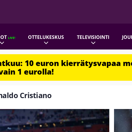
ROT
OTTELUKESKUS
TELEVISIOINTI
JOU
LIVE!
jatkuu: 10 euron kierrätysvapaa m
vain 1 eurolla!
naldo Cristiano