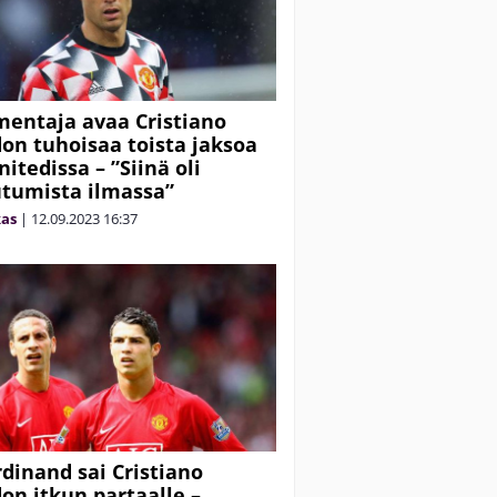
mentaja avaa Cristiano
on tuhoisaa toista jaksoa
itedissa – ”Siinä oli
tumista ilmassa”
kas
|
12.09.2023
16:37
rdinand sai Cristiano
on itkun partaalle –