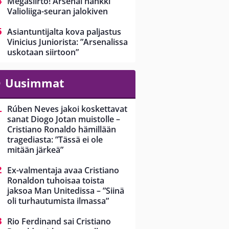
Megasiirto! Arsenal hankki
Valioliiga-seuran jalokiven
Asiantuntijalta kova paljastus
Vinicius Juniorista: ”Arsenalissa
uskotaan siirtoon”
Uusimmat
Rúben Neves jakoi koskettavat
sanat Diogo Jotan muistolle –
Cristiano Ronaldo hämillään
tragediasta: ”Tässä ei ole
mitään järkeä”
Ex-valmentaja avaa Cristiano
Ronaldon tuhoisaa toista
jaksoa Man Unitedissa – ”Siinä
oli turhautumista ilmassa”
Rio Ferdinand sai Cristiano