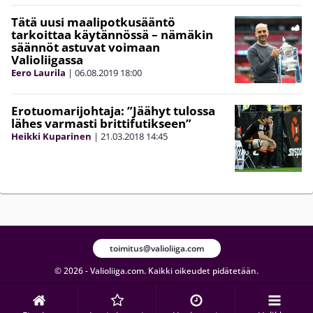
Tätä uusi maalipotkusääntö
tarkoittaa käytännössä – nämäkin
säännöt astuvat voimaan
Valioliigassa
Eero Laurila
|
06.08.2019
18:00
Erotuomarijohtaja: ”Jäähyt tulossa
lähes varmasti brittifutikseen”
Heikki Kuparinen
|
21.03.2018
14:45
toimitus@valioliiga.com
© 2026 - Valioliiga.com. Kaikki oikeudet pidätetään.