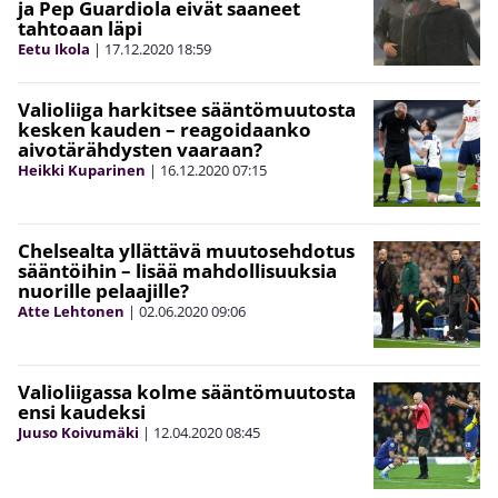
ja Pep Guardiola eivät saaneet
tahtoaan läpi
Eetu Ikola
|
17.12.2020
18:59
Valioliiga harkitsee sääntömuutosta
kesken kauden – reagoidaanko
aivotärähdysten vaaraan?
Heikki Kuparinen
|
16.12.2020
07:15
Chelsealta yllättävä muutosehdotus
sääntöihin – lisää mahdollisuuksia
nuorille pelaajille?
Atte Lehtonen
|
02.06.2020
09:06
Valioliigassa kolme sääntömuutosta
ensi kaudeksi
Juuso Koivumäki
|
12.04.2020
08:45