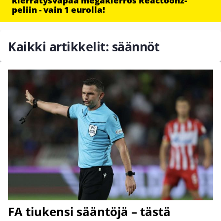
kierrätysvapaa megakierros Reactoonz-
peliin - vain 1 eurolla!
Kaikki artikkelit: säännöt
FA tiukensi sääntöjä – tästä