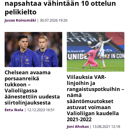
napsahtaa vähintään 10 ottelun
pelikielto
Juuso Koivumäki
|
30.07.2026
19:26
Chelsean avaama
Viilauksia VAR-
porsaanreikä
linjoihin ja
tukkoon –
rangaistuspotkuihin –
Valioliigassa
nämä
äänestettiin uudesta
sääntömuutokset
siirtolinjauksesta
astuvat voimaan
Eetu Ikola
|
12.12.2023
16:51
Valioliigan kaudella
2021-2022
Joni Ahokas
|
13.08.2021
12:18